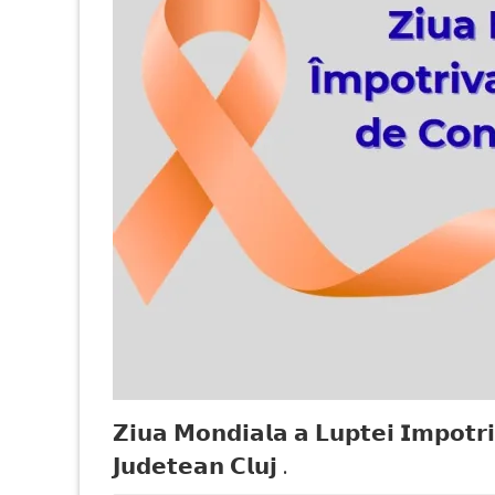
𝗭𝗶𝘂𝗮 𝗠𝗼𝗻𝗱𝗶𝗮𝗹𝗮 𝗮 𝗟𝘂𝗽𝘁𝗲𝗶 𝗜𝗺𝗽𝗼𝘁𝗿𝗶
𝗝𝘂𝗱𝗲𝘁𝗲𝗮𝗻 𝗖𝗹𝘂𝗷 .