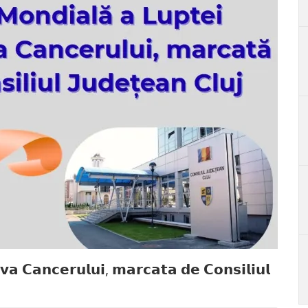
𝘃𝗮 𝗖𝗮𝗻𝗰𝗲𝗿𝘂𝗹𝘂𝗶, 𝗺𝗮𝗿𝗰𝗮𝘁𝗮 𝗱𝗲 𝗖𝗼𝗻𝘀𝗶𝗹𝗶𝘂𝗹