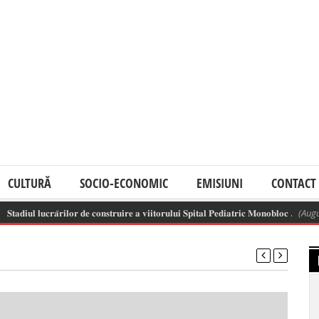
CULTURĂ
SOCIO-ECONOMIC
EMISIUNI
CONTACT
𝐢𝐮𝐥 𝐥𝐮𝐜𝐫𝐚̆𝐫𝐢𝐥𝐨𝐫 𝐝𝐞 𝐜𝐨𝐧𝐬𝐭𝐫𝐮𝐢𝐫𝐞 𝐚 𝐯𝐢𝐢𝐭𝐨𝐫𝐮𝐥𝐮𝐢 𝐒𝐩𝐢𝐭𝐚𝐥 𝐏𝐞𝐝𝐢𝐚𝐭𝐫𝐢𝐜 𝐌𝐨𝐧𝐨𝐛𝐥𝐨𝐜 .
(August 6,