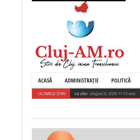
ACASĂ
ADMINISTRAȚIE
POLITICĂ
ULTIMELE ȘTIRI
Poza zilei
(August 6, 2026 11:15 am)
𝐒𝐭𝐚