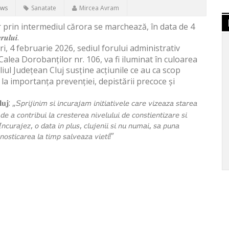
ews
Sanatate
Mircea Avram
r prin intermediul cărora se marchează, în data de 4
𝒖𝒍𝒖𝒊.
i, 4 februarie 2026, sediul forului administrativ
Calea Dorobanților nr. 106, va fi iluminat în culoarea
liul Județean Cluj susține acțiunile ce au ca scop
 la importanța prevenției, depistării precoce și
𝐮𝐣: „𝘚𝘱𝘳𝘪𝘫𝘪𝘯𝘪𝘮 𝘴𝘪 𝘪𝘯𝘤𝘶𝘳𝘢𝘫𝘢𝘮 𝘪𝘯𝘪𝘵𝘪𝘢𝘵𝘪𝘷𝘦𝘭𝘦 𝘤𝘢𝘳𝘦 𝘷𝘪𝘻𝘦𝘢𝘻𝘢 𝘴𝘵𝘢𝘳𝘦𝘢
𝘦 𝘢 𝘤𝘰𝘯𝘵𝘳𝘪𝘣𝘶𝘪 𝘭𝘢 𝘤𝘳𝘦𝘴𝘵𝘦𝘳𝘦𝘢 𝘯𝘪𝘷𝘦𝘭𝘶𝘭𝘶𝘪 𝘥𝘦 𝘤𝘰𝘯𝘴𝘵𝘪𝘦𝘯𝘵𝘪𝘻𝘢𝘳𝘦 𝘴𝘪
𝘐𝘯𝘤𝘶𝘳𝘢𝘫𝘦𝘻, 𝘰 𝘥𝘢𝘵𝘢 𝘪𝘯 𝘱𝘭𝘶𝘴, 𝘤𝘭𝘶𝘫𝘦𝘯𝘪𝘪 𝘴𝘪 𝘯𝘶 𝘯𝘶𝘮𝘢𝘪, 𝘴𝘢 𝘱𝘶𝘯𝘢
𝘯𝘰𝘴𝘵𝘪𝘤𝘢𝘳𝘦𝘢 𝘭𝘢 𝘵𝘪𝘮𝘱 𝘴𝘢𝘭𝘷𝘦𝘢𝘻𝘢 𝘷𝘪𝘦𝘵𝘪!”