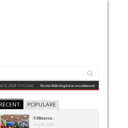
 2026 11:13 am)
𝐒𝐞𝐜𝐞𝐭𝐚 𝐡𝐢𝐝𝐫𝐨𝐥𝐨𝐠𝐢𝐜𝐚̆ 𝐬𝐞 𝐚𝐜𝐜𝐞𝐧𝐭𝐮𝐞𝐚𝐳𝐚̆ 𝐢̂𝐧 𝐣𝐮𝐝𝐞𝐭̦𝐮𝐥 𝐂𝐥𝐮𝐣 𝐬̦𝐢 𝐢̂𝐧 𝐛𝐚𝐳𝐢
RECENT
POPULARE
𝐔𝐭𝐢𝐥𝐢𝐳𝐚𝐫𝐞𝐚...
Aug 06, 2026