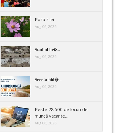
Poza zilei
Aug 06, 2026
𝐒𝐭𝐚𝐝𝐢𝐮𝐥 𝐥𝐮�...
Aug 06, 2026
𝐒𝐞𝐜𝐞𝐭𝐚 𝐡𝐢𝐝�...
Aug 06, 2026
Peste 28.500 de locuri de
muncă vacante...
Aug 06, 2026