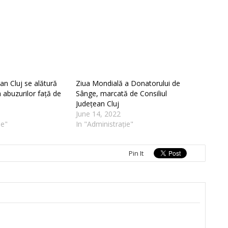
ean Cluj se alătură
Ziua Mondială a Donatorului de
a abuzurilor față de
Sânge, marcată de Consiliul
Județean Cluj
June 14, 2022
ie"
In "Administrație"
Pin It