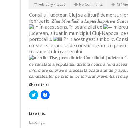
February 4, 2026
No Comments
434 Vi
Consiliul Județean Cluj se alătură demersurilo
februarie, 𝒁𝒊𝒖𝒂 𝑴𝒐𝒏𝒅𝒊𝒂𝒍𝒂̆ 𝒂 𝑳𝒖𝒑𝒕𝒆𝒊 𝑰̂𝒎𝒑𝒐𝒕𝒓𝒊𝒗𝒂 𝑪𝒂𝒏𝒄𝒆
În acest sens, în seara zilei de
miercur
județean, situat în municipiul Cluj-Napoca, pe 
portocaliu.
Prin acest gest simbolic, Consi
creșterea gradului de conștientizare cu privire
tratamentului cancerului.
𝐀𝐥𝐢𝐧 𝐓𝐢𝐬̦𝐞, 𝐩𝐫𝐞𝐬𝐞𝐝𝐢𝐧𝐭𝐞𝐥𝐞 𝐂𝐨𝐧𝐬𝐢𝐥𝐢𝐮𝐥𝐮𝐢 𝐉𝐮𝐝𝐞𝐭𝐞𝐚𝐧 𝐂𝐥
𝘥𝘦 𝘴𝘢𝘯𝘢𝘵𝘢𝘵𝘦 𝘢 𝘱𝘰𝘱𝘶𝘭𝘢𝘵𝘪𝘦𝘪, 𝘥𝘰𝘳𝘪𝘯𝘵𝘢 𝘯𝘰𝘢𝘴𝘵𝘳𝘢 𝘧𝘪𝘪𝘯𝘥 𝘢𝘤𝘦𝘦𝘢 
𝘪𝘯𝘧𝘰𝘳𝘮𝘢𝘳𝘦 𝘤𝘶 𝘱𝘳𝘪𝘷𝘪𝘳𝘦 𝘭𝘢 𝘢𝘤𝘦𝘢𝘴𝘵𝘢 𝘣𝘰𝘢𝘭𝘢 𝘢𝘵𝘢𝘵 𝘥𝘦 𝘨𝘳𝘢𝘷𝘢. 
𝘴𝘢𝘯𝘢𝘵𝘢𝘵𝘦𝘢 𝘭𝘰𝘳 𝘱𝘦 𝘱𝘳𝘪𝘮𝘶𝘭 𝘭𝘰𝘤 𝘪𝘯𝘵𝘳𝘶𝘤𝘢𝘵 𝘱𝘳𝘦𝘷𝘦𝘯𝘵𝘪𝘢 𝘴𝘪 𝘥𝘪𝘢
Share this:
Click
Click
to
to
share
share
on
on
Twitter
Facebook
(Opens
(Opens
Like this:
in
in
new
new
Loading...
window)
window)