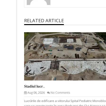
RELATED ARTICLE
𝐒𝐭𝐚𝐝𝐢𝐮𝐥 𝐥𝐮𝐜𝐫...
Aug 06, 2026
No Comments
Lucrările de edificare a viitorului Spital Pediatric Monoblo
care se construiește în zona Borhanci din Cluj-Napoca se