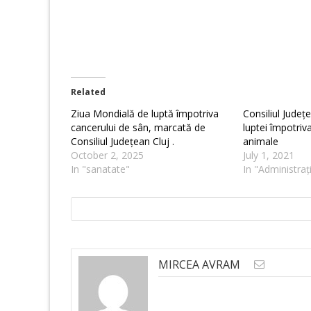
Related
Ziua Mondială de luptă împotriva
Consiliul Județ
cancerului de sân, marcată de
luptei împotriv
Consiliul Județean Cluj .
animale
October 2, 2025
July 1, 2021
In "sanatate"
In "Administraț
MIRCEA AVRAM