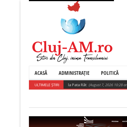
ACASĂ
ADMINISTRAȚIE
POLITICĂ
zări privind relocarea rromilor de la Pata Rât
ULTIMELE ȘTIRI
(August 7, 2026 10:28 am)
𝐔