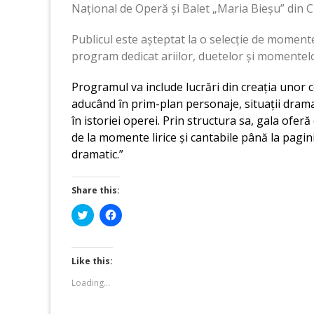
Național de Operă și Balet „Maria Bieșu” din C
Publicul este așteptat la o selecție de momente
program dedicat ariilor, duetelor și momentel
Programul va include lucrări din creația unor c
aducând în prim-plan personaje, situații drama
în istoriei operei. Prin structura sa, gala ofe
de la momente lirice și cantabile până la pagin
dramatic.”
Share this:
Click
Click
to
to
share
share
on
on
Twitter
Facebook
(Opens
(Opens
Like this:
in
in
new
new
Loading...
window)
window)