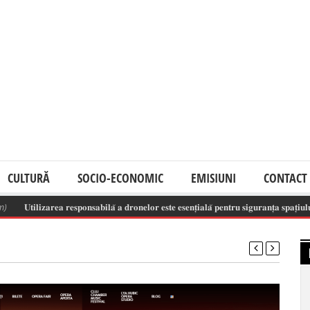
CULTURĂ
SOCIO-ECONOMIC
EMISIUNI
CONTACT
𝐭𝐢𝐥𝐢𝐳𝐚𝐫𝐞𝐚 𝐫𝐞𝐬𝐩𝐨𝐧𝐬𝐚𝐛𝐢𝐥𝐚̆ 𝐚 𝐝𝐫𝐨𝐧𝐞𝐥𝐨𝐫 𝐞𝐬𝐭𝐞 𝐞𝐬𝐞𝐧𝐭̦𝐢𝐚𝐥𝐚̆ 𝐩𝐞𝐧𝐭𝐫𝐮 𝐬𝐢𝐠𝐮𝐫𝐚𝐧𝐭̦𝐚 𝐬𝐩𝐚𝐭̦𝐢𝐮𝐥𝐮𝐢 𝐚𝐞𝐫𝐢