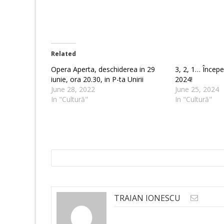
Related
Opera Aperta, deschiderea in 29
3, 2, 1… Încep
iunie, ora 20.30, in P-ta Unirii
2024!
June 28, 2022
June 25, 2024
In "Cultură"
In "Cultură"
TRAIAN IONESCU