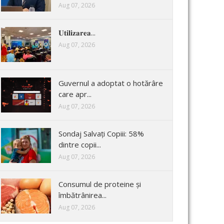
Aug 07, 2026
𝐔𝐭𝐢𝐥𝐢𝐳𝐚𝐫𝐞𝐚...
Aug 07, 2026
Guvernul a adoptat o hotărâre
care apr...
Aug 07, 2026
Sondaj Salvați Copiii: 58%
dintre copii...
Aug 07, 2026
Consumul de proteine și
îmbătrânirea...
Aug 07, 2026