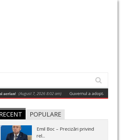
𝐧!
(August 7, 2026 8:02 am)
Guvernul a adoptat o hotărâre care aprobă p
RECENT
POPULARE
Emil Boc – Precizări privind
rel...