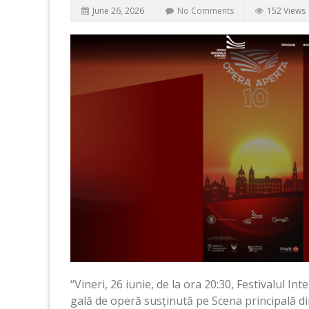
June 26, 2026
No Comments
152 Views
“Vineri, 26 iunie, de la ora 20:30, Festivalul I
gală de operă susținută pe Scena principală din 