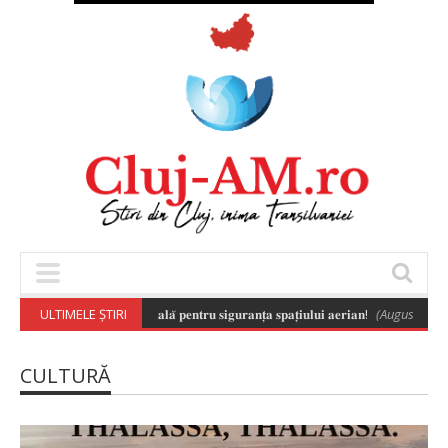
 𝐚 𝐝𝐫𝐨𝐧𝐞𝐥𝐨𝐫 𝐞𝐬𝐭𝐞 𝐞𝐬𝐞𝐧𝐭̦𝐢𝐚𝐥𝐚̆ 𝐩𝐞𝐧𝐭𝐫𝐮 𝐬𝐢𝐠𝐮𝐫𝐚𝐧𝐭̦𝐚 𝐬𝐩𝐚𝐭̦𝐢𝐮𝐥𝐮𝐢 𝐚𝐞𝐫𝐢𝐚𝐧!
ULTIMELE ȘTIRI
(August 6, 2026 8:
CULTURĂ