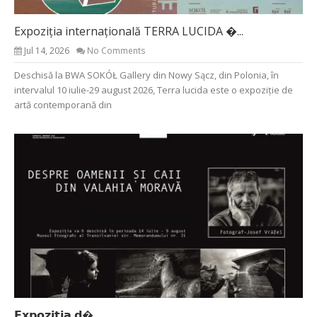
Expoziția internațională TERRA LUCIDA �...
Jul 14, 2026
No Comments
Deschisă la BWA SOKÓŁ Gallery din Nowy Sącz, din Polonia, în
intervalul 10 iulie-29 august 2026, Terra lucida este o expoziție de
artă contemporană din
𝗘𝘅𝗽𝗼𝘇𝗶𝘁𝗶𝗮 𝗱�...