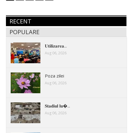
RECENT
POPULARE
𝐔𝐭𝐢𝐥𝐢𝐳𝐚𝐫𝐞𝐚...
Aug 06, 2026
Poza zilei
Aug 06, 2026
𝐒𝐭𝐚𝐝𝐢𝐮𝐥 𝐥𝐮�...
Aug 06, 2026