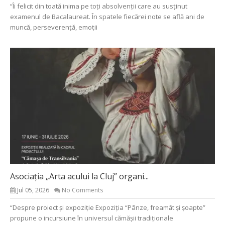
“Îi felicit din toată inima pe toți absolvenții care au susținut
examenul de Bacalaureat. În spatele fiecărei note se află ani de
muncă, perseverență, emoții
Asociația „Arta acului la Cluj” organi...
Jul 05, 2026
No Comments
“Despre proiect și expoziție Expoziția “Pânze, freamăt și șoapte”
propune o incursiune în universul cămășii tradiționale