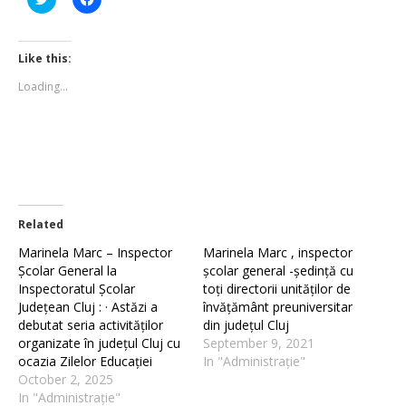
to
to
share
share
on
on
Twitter
Facebook
(Opens
(Opens
Like this:
in
in
new
new
Loading...
window)
window)
Related
Marinela Marc – Inspector
Marinela Marc , inspector
Școlar General la
școlar general -ședință cu
Inspectoratul Școlar
toți directorii unităților de
Județean Cluj : · Astăzi a
învățământ preuniversitar
debutat seria activităților
din județul Cluj
organizate în județul Cluj cu
September 9, 2021
ocazia Zilelor Educației
In "Administrație"
October 2, 2025
In "Administrație"