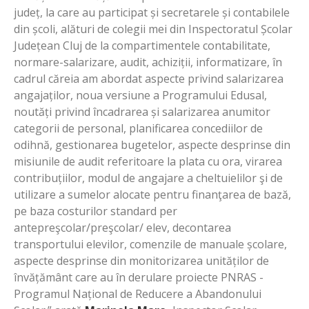
județ, la care au participat și secretarele și contabilele
din școli, alături de colegii mei din Inspectoratul Școlar
Județean Cluj de la compartimentele contabilitate,
normare-salarizare, audit, achiziții, informatizare, în
cadrul căreia am abordat aspecte privind salarizarea
angajaților, noua versiune a Programului Edusal,
noutăți privind încadrarea și salarizarea anumitor
categorii de personal, planificarea concediilor de
odihnă, gestionarea bugetelor, aspecte desprinse din
misiunile de audit referitoare la plata cu ora, virarea
contribuțiilor, modul de angajare a cheltuielilor şi de
utilizare a sumelor alocate pentru finanţarea de bază,
pe baza costurilor standard per
antepreşcolar/preşcolar/ elev, decontarea
transportului elevilor, comenzile de manuale școlare,
aspecte desprinse din monitorizarea unităților de
învățământ care au în derulare proiecte PNRAS -
Programul Național de Reducere a Abandonului