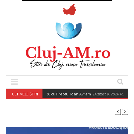
todoxă din 9 august 2026 cu Preotul Ioan Avram
ULTIMELE ȘTIRI
(August 9, 2026 6:28 am)