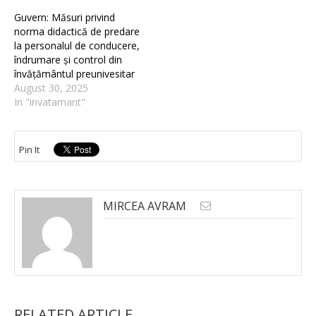
Guvern: Măsuri privind
norma didactică de predare
la personalul de conducere,
îndrumare și control din
învățământul preunivesitar
August 30, 2025
In "invatamant"
Pin It
MIRCEA AVRAM
RELATED ARTICLE