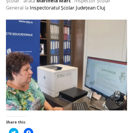
Școlar.” arată
Marinela Marc
. Inspector Școlar
General la
Inspectoratul Școlar Județean Cluj
Share this:
Click
Click