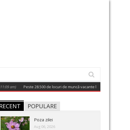
m)
Peste 28.500 de locuri de muncă vacante la nivel național; 128 postu
RECENT
POPULARE
Poza zilei
Aug 06, 2026