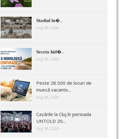
𝐒𝐭𝐚𝐝𝐢𝐮𝐥 𝐥𝐮�...
Aug 06, 2026
𝐒𝐞𝐜𝐞𝐭𝐚 𝐡𝐢𝐝�...
Aug 06, 2026
Peste 28.500 de locuri de
muncă vacante...
Aug 06, 2026
Cazările la Cluj în perioada
UNTOLD 20...
Aug 06, 2026