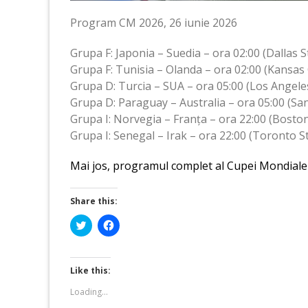
Program CM 2026, 26 iunie 2026
Grupa F: Japonia – Suedia – ora 02:00 (Dallas 
Grupa F: Tunisia – Olanda – ora 02:00 (Kansas 
Grupa D: Turcia – SUA – ora 05:00 (Los Angele
Grupa D: Paraguay – Australia – ora 05:00 (Sa
Grupa I: Norvegia – Franța – ora 22:00 (Bosto
Grupa I: Senegal – Irak – ora 22:00 (Toronto 
Mai jos, programul complet al Cupei Mondiale 2
Share this:
Click
Click
to
to
share
share
on
on
Twitter
Facebook
(Opens
(Opens
Like this:
in
in
new
new
Loading...
window)
window)