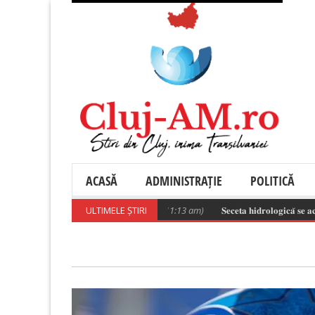
ACASĂ
ADMINISTRAȚIE
POLITICĂ
𝐢𝐚𝐭𝐫𝐢𝐜 𝐌𝐨𝐧𝐨𝐛𝐥𝐨𝐜 .
(August 6, 2026 11:13 am)
ULTIMELE ȘTIRI
𝐒𝐞𝐜𝐞𝐭𝐚 𝐡𝐢𝐝𝐫𝐨𝐥𝐨𝐠𝐢𝐜𝐚̆ 𝐬𝐞 𝐚𝐜𝐜𝐞𝐧𝐭𝐮𝐞𝐚𝐳