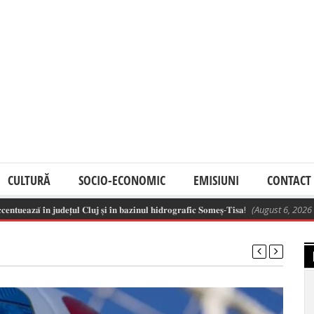
CULTURĂ
SOCIO-ECONOMIC
EMISIUNI
CONTACT
̆ 𝐢̂𝐧 𝐣𝐮𝐝𝐞𝐭̦𝐮𝐥 𝐂𝐥𝐮𝐣 𝐬̦𝐢 𝐢̂𝐧 𝐛𝐚𝐳𝐢𝐧𝐮𝐥 𝐡𝐢𝐝𝐫𝐨𝐠𝐫𝐚𝐟𝐢𝐜 𝐒𝐨𝐦𝐞𝐬̦-𝐓𝐢𝐬𝐚!
(August 6, 2026 11:09 a