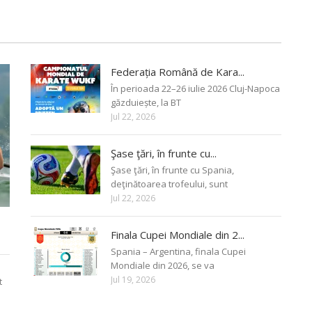
Federația Română de Kara...
În perioada 22–26 iulie 2026 Cluj-Napoca
găzduiește, la BT
Jul 22, 2026
Şase ţări, în frunte cu...
Şase ţări, în frunte cu Spania,
deţinătoarea trofeului, sunt
Jul 22, 2026
Finala Cupei Mondiale din 2...
Spania – Argentina, finala Cupei
Mondiale din 2026, se va
Jul 19, 2026
t