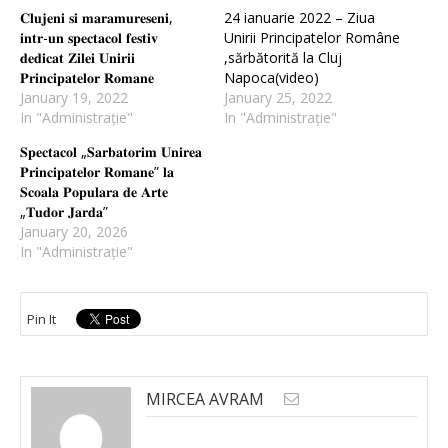
𝐂𝐥𝐮𝐣𝐞𝐧𝐢 𝐬𝐢 𝐦𝐚𝐫𝐚𝐦𝐮𝐫𝐞𝐬𝐞𝐧𝐢,
24 ianuarie 2022 – Ziua
𝐢𝐧𝐭𝐫-𝐮𝐧 𝐬𝐩𝐞𝐜𝐭𝐚𝐜𝐨𝐥 𝐟𝐞𝐬𝐭𝐢𝐯
Unirii Principatelor Române
𝐝𝐞𝐝𝐢𝐜𝐚𝐭 𝐙𝐢𝐥𝐞𝐢 𝐔𝐧𝐢𝐫𝐢𝐢
,sărbătorită la Cluj
𝐏𝐫𝐢𝐧𝐜𝐢𝐩𝐚𝐭𝐞𝐥𝐨𝐫 𝐑𝐨𝐦𝐚𝐧𝐞
Napoca(video)
January 19, 2022
January 25, 2022
In "Administrație"
In "Administrație"
𝐒𝐩𝐞𝐜𝐭𝐚𝐜𝐨𝐥 „𝐒𝐚𝐫𝐛𝐚𝐭𝐨𝐫𝐢𝐦 𝐔𝐧𝐢𝐫𝐞𝐚
𝐏𝐫𝐢𝐧𝐜𝐢𝐩𝐚𝐭𝐞𝐥𝐨𝐫 𝐑𝐨𝐦𝐚𝐧𝐞” 𝐥𝐚
𝐒𝐜𝐨𝐚𝐥𝐚 𝐏𝐨𝐩𝐮𝐥𝐚𝐫𝐚 𝐝𝐞 𝐀𝐫𝐭𝐞
„𝐓𝐮𝐝𝐨𝐫 𝐉𝐚𝐫𝐝𝐚”
January 20, 2026
In "Administrație"
Pin It
MIRCEA AVRAM