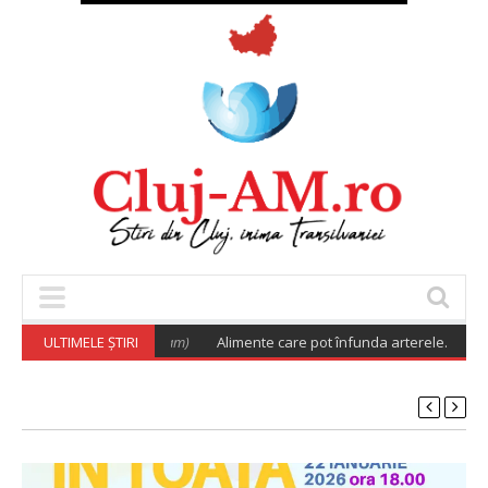
r
(August 5, 2026 6:02 am)
ULTIMELE ȘTIRI
Alimente care pot înfunda arterele. Cu ce le p