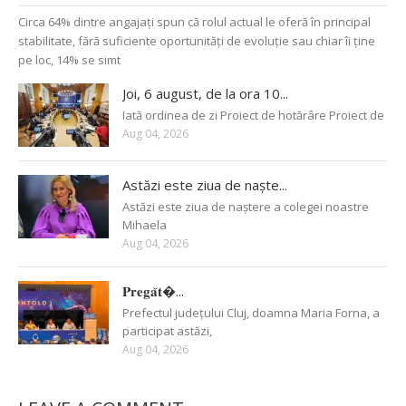
Circa 64% dintre angajați spun că rolul actual le oferă în principal
stabilitate, fără suficiente oportunități de evoluție sau chiar îi ține
pe loc, 14% se simt
Joi, 6 august, de la ora 10...
Iată ordinea de zi Proiect de hotărâre Proiect de
Aug 04, 2026
Astăzi este ziua de naște...
Astăzi este ziua de naștere a colegei noastre
Mihaela
Aug 04, 2026
𝐏𝐫𝐞𝐠𝐚̆𝐭�...
Prefectul județului Cluj, doamna Maria Forna, a
participat astăzi,
Aug 04, 2026