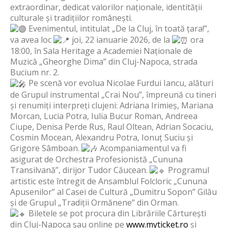
extraordinar, dedicat valorilor naționale, identității
culturale și tradițiilor românești.
Evenimentul, intitulat „De la Cluj, în toată țara!”,
va avea loc
joi, 22 ianuarie 2026, de la
ora
18:00, în Sala Heritage a Academiei Naționale de
Muzică „Gheorghe Dima” din Cluj-Napoca, strada
Bucium nr. 2.
Pe scenă vor evolua Nicolae Furdui Iancu, alături
de Grupul instrumental „Crai Nou”, împreună cu tineri
și renumiți interpreți clujeni: Adriana Irimieș, Mariana
Morcan, Lucia Potra, Iulia Bucur Roman, Andreea
Ciupe, Denisa Perde Rus, Raul Oltean, Adrian Socaciu,
Cosmin Mocean, Alexandru Potra, Ionuț Suciu și
Grigore Sâmboan.
Acompaniamentul va fi
asigurat de Orchestra Profesionistă „Cununa
Transilvană”, dirijor Tudor Căucean.
Programul
artistic este întregit de Ansamblul Folcloric „Cununa
Apusenilor” al Casei de Cultură „Dumitru Sopon” Gilău
și de Grupul „Tradiții Ormănene” din Orman.
Biletele se pot procura din Librăriile Cărturești
din Cluj-Napoca sau online pe
www.myticket.ro
și