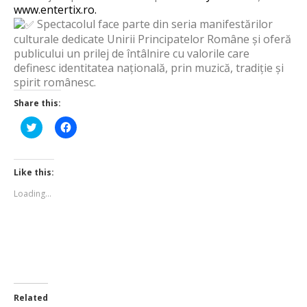
www.entertix.ro.
Spectacolul face parte din seria manifestărilor
culturale dedicate Unirii Principatelor Române și oferă
publicului un prilej de întâlnire cu valorile care
definesc identitatea națională, prin muzică, tradiție și
spirit românesc.
Share this:
Click
Click
to
to
share
share
on
on
Twitter
Facebook
(Opens
(Opens
Like this:
in
in
new
new
Loading...
window)
window)
Related