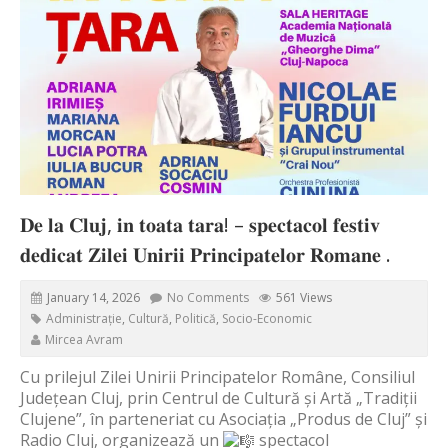
𝐃𝐞 𝐥𝐚 𝐂𝐥𝐮𝐣, 𝐢𝐧 𝐭𝐨𝐚𝐭𝐚 𝐭𝐚𝐫𝐚! – 𝐬𝐩𝐞𝐜𝐭𝐚𝐜𝐨𝐥 𝐟𝐞𝐬𝐭𝐢𝐯
𝐝𝐞𝐝𝐢𝐜𝐚𝐭 𝐙𝐢𝐥𝐞𝐢 𝐔𝐧𝐢𝐫𝐢𝐢 𝐏𝐫𝐢𝐧𝐜𝐢𝐩𝐚𝐭𝐞𝐥𝐨𝐫 𝐑𝐨𝐦𝐚𝐧𝐞 .
January 14, 2026
No Comments
561 Views
Administrație
,
Cultură
,
Politică
,
Socio-Economic
Mircea Avram
Cu prilejul Zilei Unirii Principatelor Române, Consiliul
Județean Cluj, prin Centrul de Cultură și Artă „Tradiții
Clujene”, în parteneriat cu Asociația „Produs de Cluj” și
Radio Cluj, organizează un
spectacol