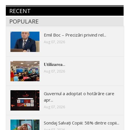
RECENT
POPULARE
Emil Boc – Precizări privind rel...
Aug 07, 2026
𝐔𝐭𝐢𝐥𝐢𝐳𝐚𝐫𝐞𝐚...
Aug 07, 2026
Guvernul a adoptat o hotărâre care
apr...
Aug 07, 2026
Sondaj Salvați Copiii: 58% dintre copii...
Aug 07, 2026