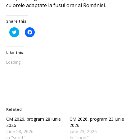
cu orele adaptate la fusul orar al României.
Share this:
Click
Click
to
to
share
share
on
on
Twitter
Facebook
(Opens
(Opens
Like this:
in
in
new
new
Loading...
window)
window)
Related
CM 2026, program 28 iunie
CM 2026, program 23 iunie
2026
2026
June 28, 2026
June 23, 2026
In "sport"
In "sport"