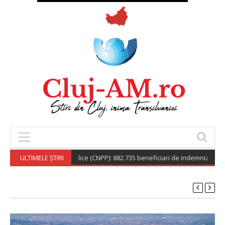
tionala de Pensii Publice (CNPP): 882.735 beneficiari de indemnizație socia
ULTIMELE ȘTIRI