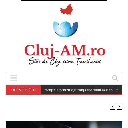
𝐬𝐚𝐛𝐢𝐥𝐚̆ 𝐚 𝐝𝐫𝐨𝐧𝐞𝐥𝐨𝐫 𝐞𝐬𝐭𝐞 𝐞𝐬𝐞𝐧𝐭̦𝐢𝐚𝐥𝐚̆ 𝐩𝐞𝐧𝐭𝐫𝐮 𝐬𝐢𝐠𝐮𝐫𝐚𝐧𝐭̦𝐚 𝐬𝐩𝐚𝐭̦𝐢𝐮𝐥𝐮𝐢 𝐚𝐞𝐫𝐢𝐚𝐧!
ULTIMELE ȘTIRI
(August 7, 