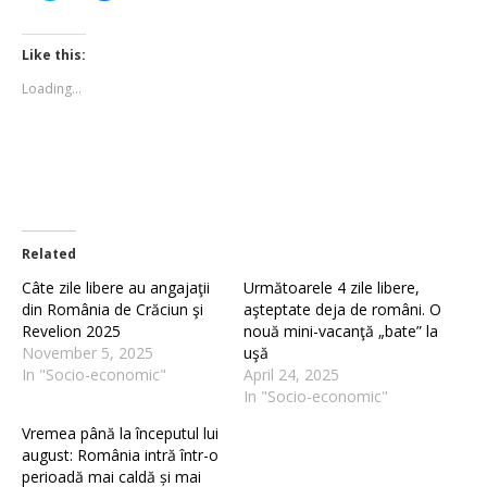
share
share
on
on
Twitter
Facebook
(Opens
(Opens
Like this:
in
in
new
new
Loading...
window)
window)
Related
Câte zile libere au angajaţii
Următoarele 4 zile libere,
din România de Crăciun şi
aşteptate deja de români. O
Revelion 2025
nouă mini-vacanţă „bate” la
November 5, 2025
uşă
In "Socio-economic"
April 24, 2025
In "Socio-economic"
Vremea până la începutul lui
august: România intră într-o
perioadă mai caldă și mai