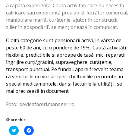
a căpăta experiență. Caută activități care nu necesită
calificare sau experiență prealabilă: lucrător comercial,
manipulare marfă, curățenie, ajutor în construcții,
zilier în gospodării’, se menționează în comunicat.
O altă categorie sunt pensionarii activi, în vârstă de
peste 60 de ani, cu o pondere de 19%. ‘Caută activități
flexibile, predictibile și aproape de casă: mici reparații,
îngrijire curți/grădini, supraveghere, curățenie,
transport punctual. Pe fundal, apare frecvent teama
că veniturile nu vor acoperi cheltuielile recurente, în
special medicamentele, dar și facturile la utilități’, se
mai precizează în document.
Foto: ideideafaceri.manager.ro
Share this:
Click
Click
to
to