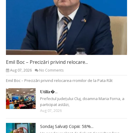
Emil Boc – Precizări privind relocare...
Aug 07, 2026
No Comments
Emil Boc – Precizări privind relocarea rromilor de la Pata Rât
𝐔𝐭𝐢𝐥𝐢𝐳�...
Prefectul județului Cluj, doamna Maria Forna, a
participat astăzi,
Aug 07, 2026
Sondaj Salvați Copiii: 58%...