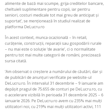
alimente de bază mai scumpe, grija creditelor bancare,
cheltuieli suplimentare pentru copii, iar pentru
seniori, costuri medicale tot mai greu de anticipat și
suportat’, se menționează în studiul realizat de
platforma DeLucru.ro
În acest context, munca ocazională – în retail,
curățenie, construcții, reparații sau gospodării rurale
– nu mai este o soluție ‘de avarie’, ci o normalitate
pentru tot mai multe categorii de români, precizează
sursa citată.
‘Am observat o creștere a numărului de căutări, dar și
de publicări de anunțuri verificate pe website-ul
DeLucru.ro. În intervalul 31 decembrie – 9 ianuarie am
depășit pragul de 75.655 de conturi pe DeLucru.ro, cu
o accelerare vizibilă în perioada 31 decembrie 2025 – 6
ianuarie 2026. Pe DeLucru.ro avem cu 235% mai mulți
utilizatori noi, cu 219% mai mulți utilizatori activi, 111