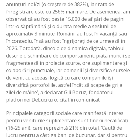
anunțuri noi/zi (o creștere de 382%), iar rata de
înregistrare este cu 256% mai mare. De asemenea, am
observat că au fost peste 15.000 de afișări de pagini
într-o săptămână și o durată medie a sesiunii de
aproximativ 3 minute. Românii au fost în vacanță sau
în concediu, însă au fost îngrijorați de ce urmează în
2026. Totodată, dincolo de dinamica digitală, tabloul
descrie o schimbare de comportament: piața muncii se
fragmentează în proiecte scurte, ore suplimentare și
colaborări punctuale, iar oamenii își diversifică sursele
de venit cu aceeași logică cu care companiile își
diversifică portofoliile, astfel încât să scape de grija
zilei de mâine’, a declarat Gili Boruz, fondatorul
platformei DeLucru.ro, citat în comunicat.
Principalele categorii sociale care manifestă interes
pentru veniturile suplimentare sunt tinerii necalificați
(16-25 ani), care reprezintă 21% din total. ‘Caută de
lucru pentru a câștiga bani de buzunar, dar și pentru