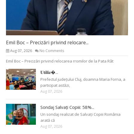
Emil Boc – Precizări privind relocare...
Aug 07, 2026
No Comments
Emil Boc – Precizări privind relocarea rromilor de la Pata Rât
𝐔𝐭𝐢𝐥𝐢𝐳�...
Prefectul județului Cluj, doamna Maria Forna, a
participat astăzi,
Aug 07, 2026
Sondaj Salvați Copiii: 58%...
Un sondaj realizat de Salvați Copiii România
arată că
Aug 07, 2026