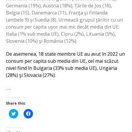
Germania (19%), Austria (18%), Ţările de Jos (16),
Belgia (15), Danemarca (11), Franţa şi Finlanda
(ambele 9) şi Suedia (8). Urmează grupul ţărilor cu un
consum per capita uşor mai mic decât media din UE:
Italia (1% sub media UE), Cipru (2%), Lituania (5%),
Slovenia (10%) şi România (12%).
De asemenea, 18 state membre UE au avut în 2022 un
consum per capita sub media din UE, cel mai scăzut
nivel fiind în Bulgaria (33% sub media UE), Ungaria
(28%) şi Slovacia (27%).
…..
Share this:
Click
Click
to
to
share
share
on
on
Twitter
Facebook
(Opens
(Opens