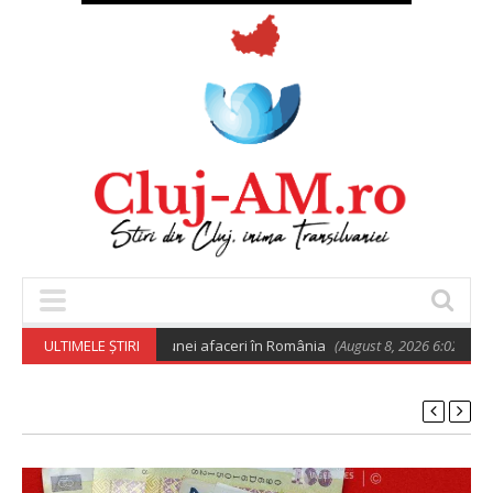
o pentru deschiderea unei afaceri în România
ULTIMELE ȘTIRI
(August 8, 2026 6:02 am)