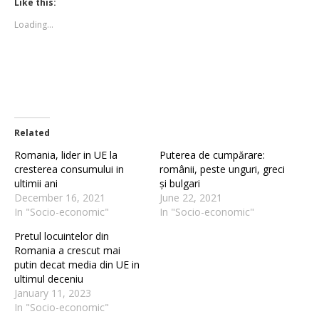
Like this:
in
in
new
new
Loading...
window)
window)
Related
Romania, lider in UE la
Puterea de cumpărare:
cresterea consumului in
românii, peste unguri, greci
ultimii ani
și bulgari
December 16, 2021
June 22, 2021
In "Socio-economic"
In "Socio-economic"
Pretul locuintelor din
Romania a crescut mai
putin decat media din UE in
ultimul deceniu
January 11, 2023
In "Socio-economic"