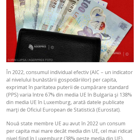
În 2022, consumul individual efectiv (AIC – un indicator
al nivelului bunăstării gospodăriilor) per capita,
exprimat în paritatea puterii de cumpărare standard
(PPS) varia între 67% din media UE în Bulgaria şi 138%
din media UE în Luxemburg, arată datele publicate
marţi de Oficiul European de Statistică (Eurostat).
Nouă state membre UE au avut în 2022 un consum
per capita mai mare decât media din UE, cel mai ridicat
nivel fiind în Luxemburg (38% peste media din UE),