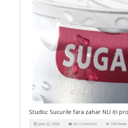
Studiu: Sucurile fara zahar NU iti pr
June 22, 2023
No Comments
758 Views