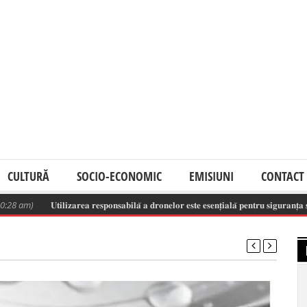
CULTURĂ
SOCIO-ECONOMIC
EMISIUNI
CONTACT
𝐔𝐭𝐢𝐥𝐢𝐳𝐚𝐫𝐞𝐚 𝐫𝐞𝐬𝐩𝐨𝐧𝐬𝐚𝐛𝐢𝐥𝐚̆ 𝐚 𝐝𝐫𝐨𝐧𝐞𝐥𝐨𝐫 𝐞𝐬𝐭𝐞 𝐞𝐬𝐞𝐧𝐭̦𝐢𝐚𝐥𝐚̆ 𝐩𝐞𝐧𝐭𝐫𝐮 𝐬𝐢𝐠𝐮𝐫𝐚𝐧𝐭̦𝐚 𝐬𝐩𝐚𝐭̦𝐢𝐮𝐥𝐮𝐢