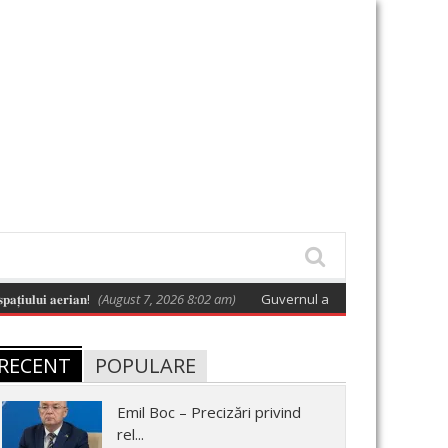
 𝐚𝐞𝐫𝐢𝐚𝐧!
(August 7, 2026 8:02 am)
Guvernul a adoptat o hotărâre care apro
RECENT
POPULARE
Emil Boc – Precizări privind
rel...