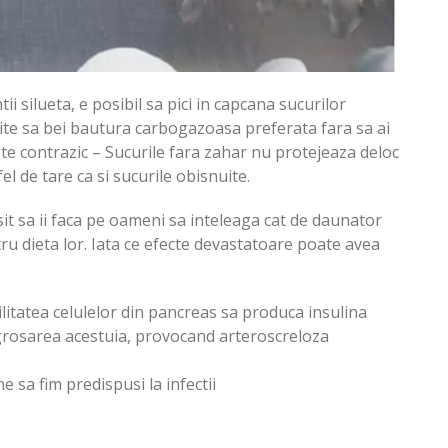
ntii silueta, e posibil sa pici in capcana sucurilor
mite sa bei bautura carbogazoasa preferata fara sa ai
ii te contrazic – Sucurile fara zahar nu protejeaza deloc
fel de tare ca si sucurile obisnuite.
it sa ii faca pe oameni sa inteleaga cat de daunator
ru dieta lor. Iata ce efecte devastatoare poate avea
ilitatea celulelor din pancreas sa produca insulina
ngrosarea acestuia, provocand arteroscreloza
 sa fim predispusi la infectii