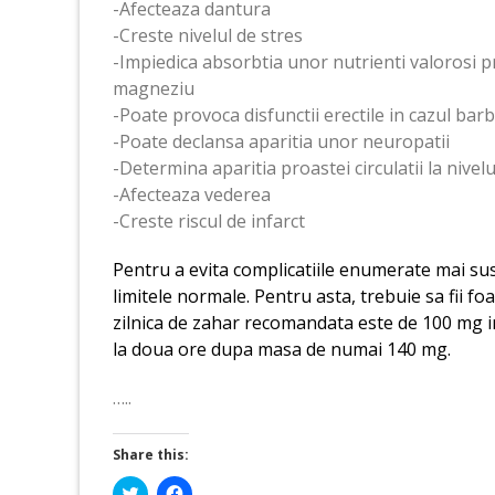
-Afecteaza dantura
-Creste nivelul de stres
-Impiedica absorbtia unor nutrienti valorosi pr
magneziu
-Poate provoca disfunctii erectile in cazul barb
-Poate declansa aparitia unor neuropatii
-Determina aparitia proastei circulatii la nivelu
-Afecteaza vederea
-Creste riscul de infarct
Pentru a evita complicatiile enumerate mai sus,
limitele normale. Pentru asta, trebuie sa fii fo
zilnica de zahar recomandata este de 100 mg in 
la doua ore dupa masa de numai 140 mg.
…..
Share this:
Click
Click