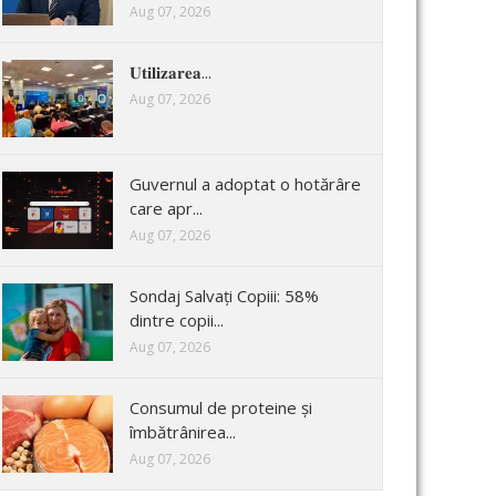
Aug 07, 2026
𝐔𝐭𝐢𝐥𝐢𝐳𝐚𝐫𝐞𝐚...
Aug 07, 2026
Guvernul a adoptat o hotărâre
care apr...
Aug 07, 2026
Sondaj Salvați Copiii: 58%
dintre copii...
Aug 07, 2026
Consumul de proteine și
îmbătrânirea...
Aug 07, 2026