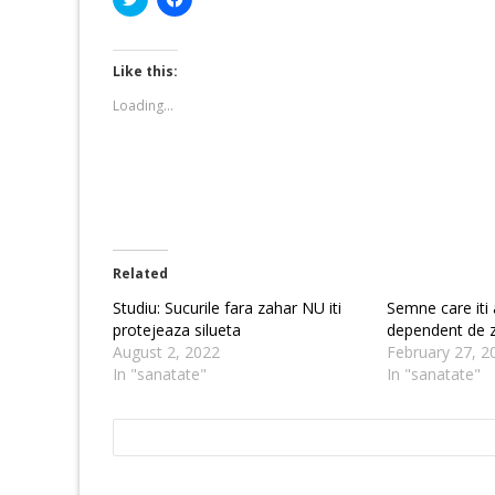
to
to
share
share
on
on
Twitter
Facebook
(Opens
(Opens
Like this:
in
in
new
new
Loading...
window)
window)
Related
Studiu: Sucurile fara zahar NU iti
Semne care iti 
protejeaza silueta
dependent de 
August 2, 2022
February 27, 2
In "sanatate"
In "sanatate"