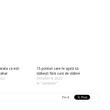
arata ca esti
15 ponturi care te ajută să
zahar
slăbești fără cură de slăbire
022
October 4, 2022
In "sanatate"
Pin It