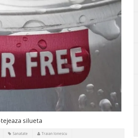
otejeaza silueta
Sanatate
Traian Ionescu