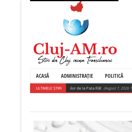
ACASĂ
ADMINISTRAȚIE
POLITICĂ
Precizări privind relocarea rromilor de la Pata Rât
ULTIMELE ȘTIRI
(August 7, 2026 10:28 am)