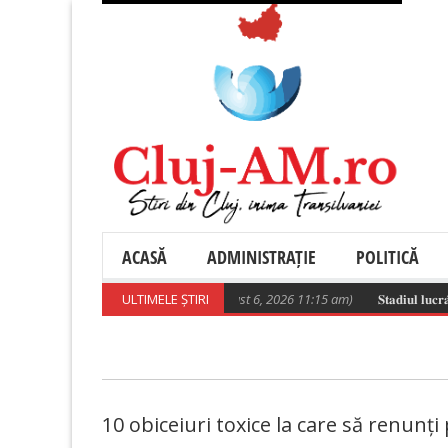
ACASĂ
ADMINISTRAȚIE
POLITICĂ
Poza zilei
ULTIMELE ȘTIRI
(August 6, 2026 11:15 am)
𝐒𝐭𝐚𝐝𝐢𝐮𝐥 𝐥𝐮𝐜𝐫𝐚̆𝐫𝐢𝐥𝐨
10 obiceiuri toxice la care să renunți