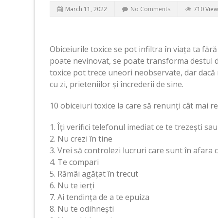
March 11, 2022
No Comments
710 View
Obiceiurile toxice se pot infiltra în viața ta fă
poate nevinovat, se poate transforma destul de
toxice pot trece uneori neobservate, dar dacă n
cu zi, prieteniilor și încrederii de sine.
10 obiceiuri toxice la care să renunți cât mai 
1. Îți verifici telefonul imediat ce te trezești sa
2. Nu crezi în tine
3. Vrei să controlezi lucruri care sunt în afara 
4. Te compari
5. Rămâi agățat în trecut
6. Nu te ierți
7. Ai tendința de a te epuiza
8. Nu te odihnești