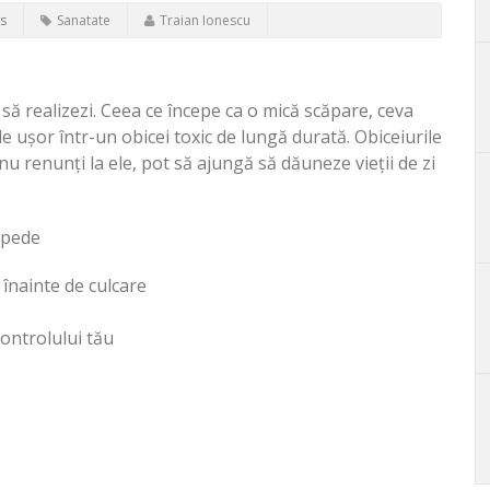
s
Sanatate
Traian Ionescu
ră să realizezi. Ceea ce începe ca o mică scăpare, ceva
 ușor într-un obicei toxic de lungă durată. Obiceiurile
u renunți la ele, pot să ajungă să dăuneze vieții de zi
repede
u înainte de culcare
controlului tău