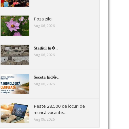
Poza zilei
Aug 06, 2026
𝐒𝐭𝐚𝐝𝐢𝐮𝐥 𝐥𝐮�...
Aug 06, 2026
𝐒𝐞𝐜𝐞𝐭𝐚 𝐡𝐢𝐝�...
Aug 06, 2026
Peste 28.500 de locuri de
muncă vacante...
Aug 06, 2026