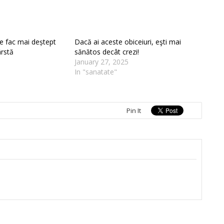
te fac mai deștept
Dacă ai aceste obiceiuri, eşti mai
ârstă
sănătos decât crezi!
January 27, 2025
In "sanatate"
Pin It