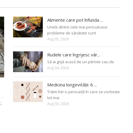
Alimente care pot înfunda ...
Unele dintre cele mai periculoase
probleme de sănătate sunt
Aug 05, 2026
Rudele care îngrijesc vâr...
Să ai grijă acasă de un părinte sau de
Aug 04, 2026
Medicina longevității: 6 ...
Trăim într-o perioadă în care se vorbește
tot mai
c,
Aug 03, 2026