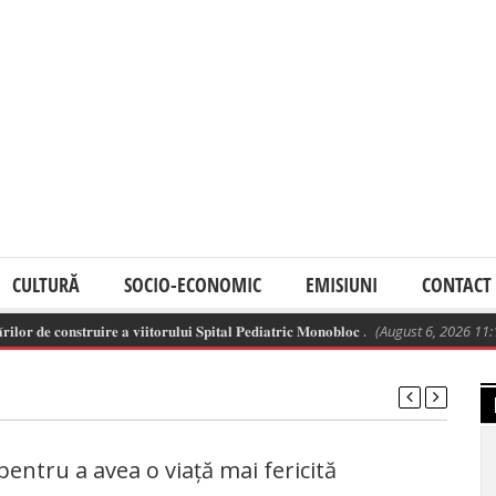
CULTURĂ
SOCIO-ECONOMIC
EMISIUNI
CONTACT
𝐫 𝐝𝐞 𝐜𝐨𝐧𝐬𝐭𝐫𝐮𝐢𝐫𝐞 𝐚 𝐯𝐢𝐢𝐭𝐨𝐫𝐮𝐥𝐮𝐢 𝐒𝐩𝐢𝐭𝐚𝐥 𝐏𝐞𝐝𝐢𝐚𝐭𝐫𝐢𝐜 𝐌𝐨𝐧𝐨𝐛𝐥𝐨𝐜 .
(August 6, 2026 11:13 a
 pentru a avea o viață mai fericită