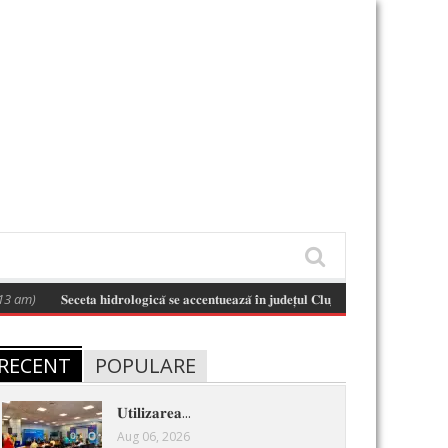
m)
𝐒𝐞𝐜𝐞𝐭𝐚 𝐡𝐢𝐝𝐫𝐨𝐥𝐨𝐠𝐢𝐜𝐚̆ 𝐬𝐞 𝐚𝐜𝐜𝐞𝐧𝐭𝐮𝐞𝐚𝐳𝐚̆ 𝐢̂𝐧 𝐣𝐮𝐝𝐞𝐭̦𝐮𝐥 𝐂𝐥𝐮𝐣 𝐬̦𝐢 𝐢̂𝐧 𝐛𝐚𝐳𝐢𝐧𝐮𝐥 𝐡𝐢𝐝𝐫𝐨𝐠𝐫𝐚𝐟𝐢
RECENT
POPULARE
𝐔𝐭𝐢𝐥𝐢𝐳𝐚𝐫𝐞𝐚...
Aug 06, 2026