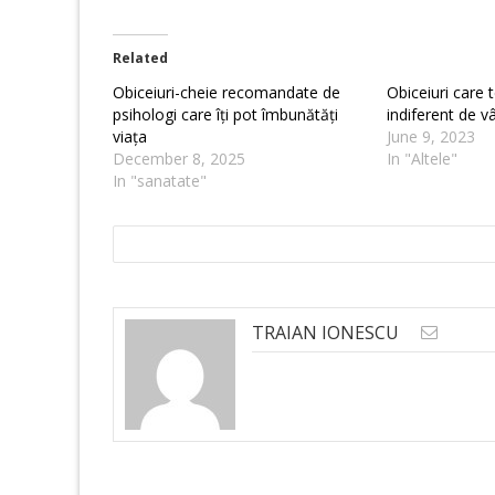
Related
Obiceiuri-cheie recomandate de
Obiceiuri care 
psihologi care îți pot îmbunătăți
indiferent de v
viața
June 9, 2023
December 8, 2025
In "Altele"
In "sanatate"
TRAIAN IONESCU