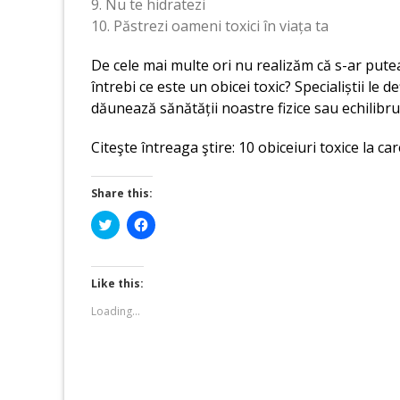
9. Nu te hidratezi
10. Păstrezi oameni toxici în viața ta
De cele mai multe ori nu realizăm că s-ar putea 
întrebi ce este un obicei toxic? Specialiștii le d
dăunează sănătății noastre fizice sau echilibrul
Citeşte întreaga ştire: 10 obiceiuri toxice la ca
Share this:
Click
Click
to
to
share
share
on
on
Twitter
Facebook
(Opens
(Opens
Like this:
in
in
new
new
Loading...
window)
window)