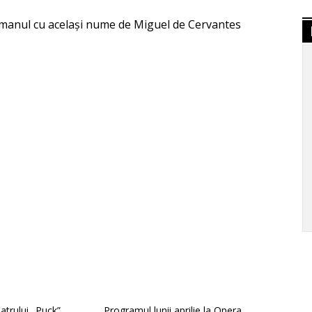
romanul cu același nume de Miguel de Cervantes
atrului „Puck”,
Programul lunii aprilie la Opera