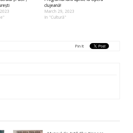
rești
clujeană!
 2023
March 29, 2023
ie"
In "Cultură"
Pin It