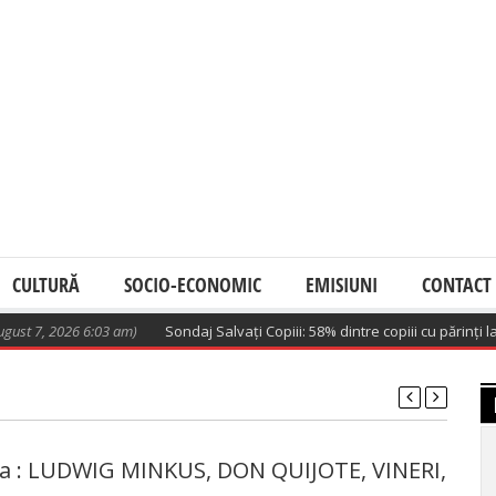
CULTURĂ
SOCIO-ECONOMIC
EMISIUNI
CONTACT
 7, 2026 6:03 am)
Sondaj Salvați Copiii: 58% dintre copiii cu părinți la m
a : LUDWIG MINKUS, DON QUIJOTE, VINERI,