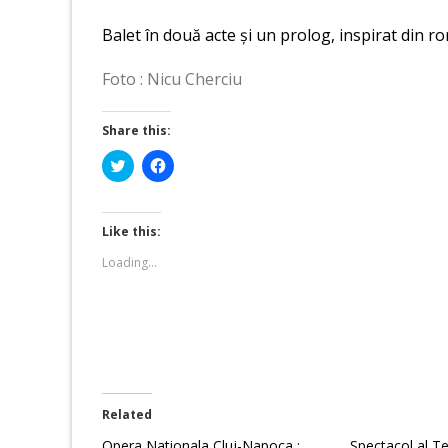
Balet în două acte și un prolog, inspirat din 
Foto : Nicu Cherciu
Share this:
Click
Click
to
to
share
share
on
on
Twitter
Facebook
(Opens
(Opens
Like this:
in
in
new
new
Loading...
window)
window)
Related
Opera Nationala Cluj-Napoca :
Spectacol al Te