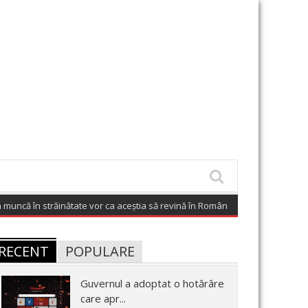
uncă în străinătate vor ca aceștia să revină în România
(August 7, 2026 6:02 a
RECENT
POPULARE
Guvernul a adoptat o hotărâre
care apr...