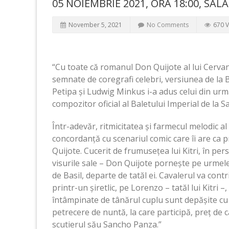
05 NOIEMBRIE 2021, ORA 18:00, SAL
November 5, 2021
No Comments
670 
“Cu toate că romanul Don Quijote al lui Cervan
semnate de coregrafi celebri, versiunea de la 
Petipa și Ludwig Minkus i-a adus celui din urmă
compozitor oficial al Baletului Imperial de la 
Într-adevăr, ritmicitatea și farmecul melodic al
concordanță cu scenariul comic care îi are ca pr
Quijote. Cucerit de frumusețea lui Kitri, în p
visurile sale – Don Quijote pornește pe urmele 
de Basil, departe de tatăl ei. Cavalerul va contr
printr-un șiretlic, pe Lorenzo – tatăl lui Kitri –,
întâmpinate de tânărul cuplu sunt depășite cu 
petrecere de nuntă, la care participă, preț de 
scutierul său Sancho Panza.”