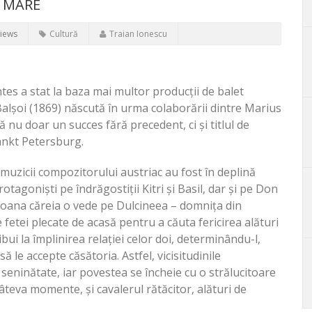
A MARE
Views
Cultură
Traian Ionescu
tes a stat la baza mai multor producții de balet
Balșoi (1869) născută în urma colaborării dintre Marius
 nu doar un succes fără precedent, ci și titlul de
Sankt Petersburg.
 muzicii compozitorului austriac au fost în deplină
otagoniști pe îndrăgostiții Kitri și Basil, dar și pe Don
ersoana căreia o vede pe Dulcineea – domnița din
fetei plecate de acasă pentru a căuta fericirea alături
ibui la împlinirea relației celor doi, determinându-l,
 să le accepte căsătoria. Astfel, vicisitudinile
seninătate, iar povestea se încheie cu o strălucitoare
câteva momente, și cavalerul rătăcitor, alături de