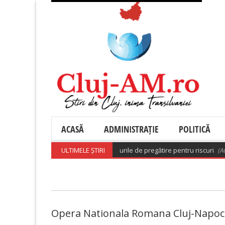
ACASĂ
ADMINISTRAȚIE
POLITICĂ
optat o hotărâre care aprobă planurile de pregătire pentru riscuri
ULTIMELE ȘTIRI
(August
Opera Nationala Romana Cluj-Napoc