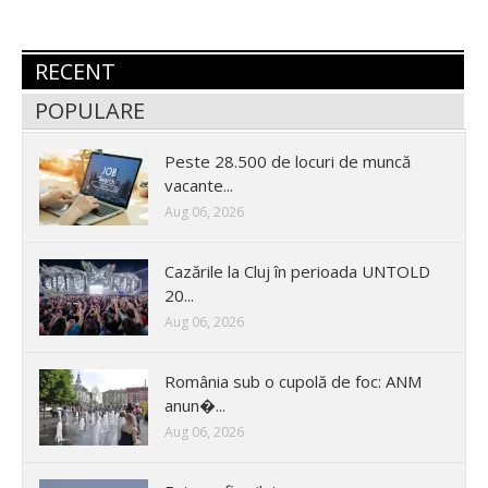
RECENT
POPULARE
Peste 28.500 de locuri de muncă
vacante...
Aug 06, 2026
Cazările la Cluj în perioada UNTOLD
20...
Aug 06, 2026
România sub o cupolă de foc: ANM
anun�...
Aug 06, 2026