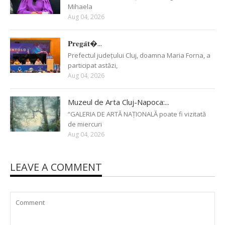
Mihaela
Aug 04, 2026
𝐏𝐫𝐞𝐠𝐚̆𝐭�...
Prefectul județului Cluj, doamna Maria Forna, a
participat astăzi,
Aug 04, 2026
Muzeul de Arta Cluj-Napoca:...
“GALERIA DE ARTĂ NAȚIONALĂ poate fi vizitată
de miercuri
Aug 04, 2026
LEAVE A COMMENT