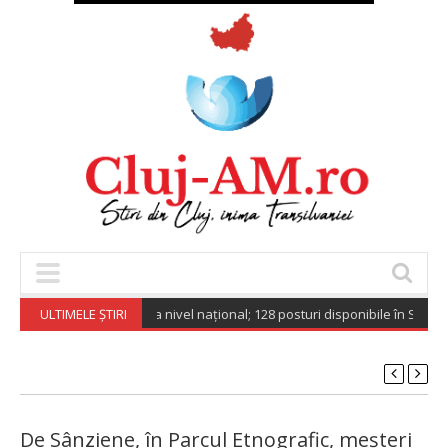
uri de muncă vacante la nivel național; 128 posturi disponibile în Spațiul
ULTIMELE ȘTIRI
De Sânziene, în Parcul Etnografic, meșteri