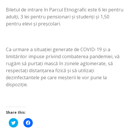
Biletul de intrare în Parcul Etnografic este 6 lei pentru
adulți, 3 lei pentru pensionari și studenți și 1,50
pentru elevi și preșcolari.
Ca urmare a situației generate de COVID-19 și a
limitărilor impuse privind combaterea pandemiei, vă
rugăm să purtați mască în zonele aglomerate, să
respectați distanțarea fizică și să utilizați
dezinfectantele pe care meșterii le vor pune la
dispoziție.
Share this:
Click
Click
to
to
share
share