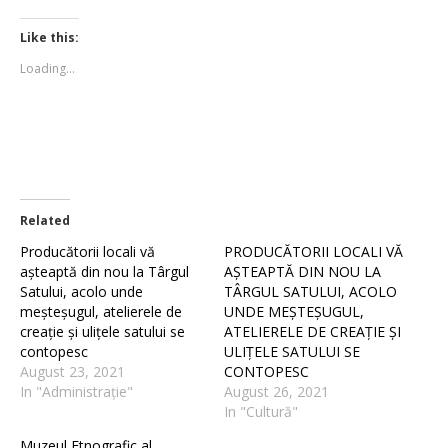
on
on
Twitter
Facebook
(Opens
(Opens
Like this:
in
in
new
new
Loading...
window)
window)
Related
Producătorii locali vă
PRODUCĂTORII LOCALI VĂ
așteaptă din nou la Târgul
AȘTEAPTĂ DIN NOU LA
Satului, acolo unde
TÂRGUL SATULUI, ACOLO
meșteșugul, atelierele de
UNDE MEȘTEȘUGUL,
creație și ulițele satului se
ATELIERELE DE CREAȚIE ȘI
contopesc
ULIȚELE SATULUI SE
August 23, 2021
CONTOPESC
In "Administrație"
August 26, 2021
In "Cultură"
Muzeul Etnografic al