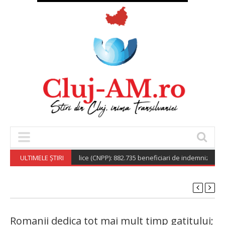
tionala de Pensii Publice (CNPP): 882.735 beneficiari de indemnizație soci
ULTIMELE ȘTIRI
Romanii dedica tot mai mult timp gatitului;