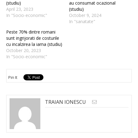
(studiu)
au consumat ocazional
April 23, 2023
(studiu)
In "Socio-economic"
October 9, 2024
In "sanatate"
Peste 70% dintre romani
sunt ingrijorati de costurile
cu incalzirea la iarna (studiu)
October 20, 2023
In "Socio-economic"
Pin It
TRAIAN IONESCU