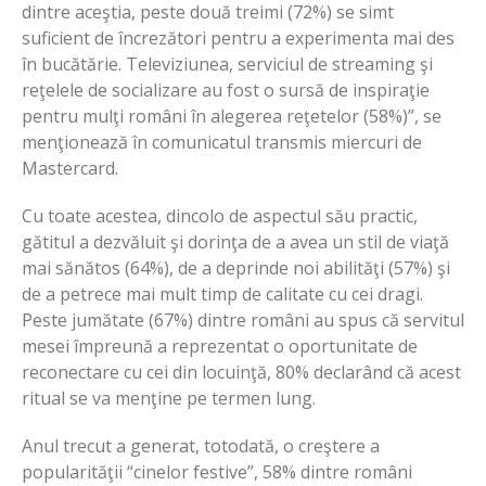
dintre aceştia, peste două treimi (72%) se simt
suficient de încrezători pentru a experimenta mai des
în bucătărie. Televiziunea, serviciul de streaming şi
reţelele de socializare au fost o sursă de inspiraţie
pentru mulţi români în alegerea reţetelor (58%)”, se
menţionează în comunicatul transmis miercuri de
Mastercard.
Cu toate acestea, dincolo de aspectul său practic,
gătitul a dezvăluit şi dorinţa de a avea un stil de viaţă
mai sănătos (64%), de a deprinde noi abilităţi (57%) şi
de a petrece mai mult timp de calitate cu cei dragi.
Peste jumătate (67%) dintre români au spus că servitul
mesei împreună a reprezentat o oportunitate de
reconectare cu cei din locuinţă, 80% declarând că acest
ritual se va menţine pe termen lung.
Anul trecut a generat, totodată, o creştere a
popularităţii “cinelor festive”, 58% dintre români