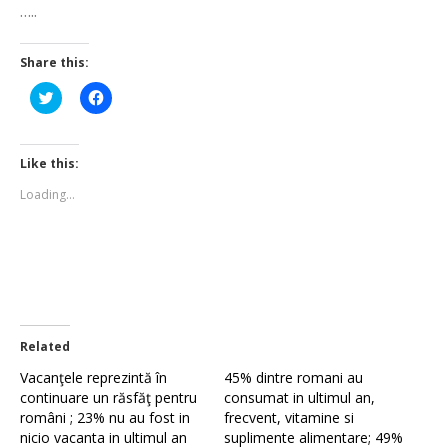
…..
Share this:
Click
Click
to
to
share
share
on
on
Twitter
Facebook
(Opens
(Opens
Like this:
in
in
new
new
Loading...
window)
window)
Related
Vacanţele reprezintă în
45% dintre romani au
continuare un răsfăţ pentru
consumat in ultimul an,
români ; 23% nu au fost in
frecvent, vitamine si
nicio vacanta in ultimul an
suplimente alimentare; 49%