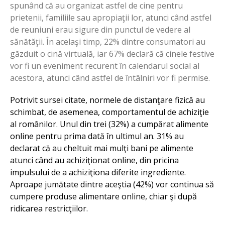
spunând că au organizat astfel de cine pentru
prietenii, familiile sau apropiaţii lor, atunci când astfel
de reuniuni erau sigure din punctul de vedere al
sănătăţii. În acelaşi timp, 22% dintre consumatori au
găzduit o cină virtuală, iar 67% declară că cinele festive
vor fi un eveniment recurent în calendarul social al
acestora, atunci când astfel de întâlniri vor fi permise.
Potrivit sursei citate, normele de distanţare fizică au
schimbat, de asemenea, comportamentul de achiziţie
al românilor. Unul din trei (32%) a cumpărat alimente
online pentru prima dată în ultimul an. 31% au
declarat că au cheltuit mai mulţi bani pe alimente
atunci când au achiziţionat online, din pricina
impulsului de a achiziţiona diferite ingrediente.
Aproape jumătate dintre aceştia (42%) vor continua să
cumpere produse alimentare online, chiar şi după
ridicarea restricţiilor.