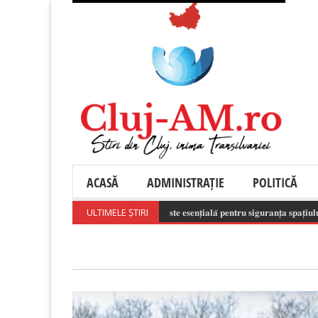
ACASĂ
ADMINISTRAȚIE
POLITICĂ
𝐢𝐳𝐚𝐫𝐞𝐚 𝐫𝐞𝐬𝐩𝐨𝐧𝐬𝐚𝐛𝐢𝐥𝐚̆ 𝐚 𝐝𝐫𝐨𝐧𝐞𝐥𝐨𝐫 𝐞𝐬𝐭𝐞 𝐞𝐬𝐞𝐧𝐭̦𝐢𝐚𝐥𝐚̆ 𝐩𝐞𝐧𝐭𝐫𝐮 𝐬𝐢𝐠𝐮𝐫𝐚𝐧𝐭̦𝐚 𝐬𝐩𝐚𝐭̦𝐢𝐮𝐥𝐮𝐢 𝐚𝐞𝐫𝐢𝐚𝐧!
ULTIMELE ȘTIRI