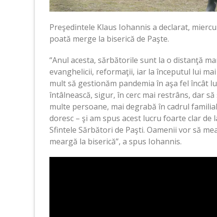
Preşedintele Klaus Iohannis a declarat, miercuri
poată merge la biserică de Paşte.
“Anul acesta, sărbătorile sunt la o distanţă mare
evanghelicii, reformaţii, iar la începutul lui ma
mult să gestionăm pandemia în aşa fel încât lu
întâlnească, sigur, în cerc mai restrâns, dar să
multe persoane, mai degrabă în cadrul familial,
doresc – şi am spus acest lucru foarte clar de l
Sfintele Sărbători de Paşti. Oamenii vor să mear
meargă la biserică”, a spus Iohannis.