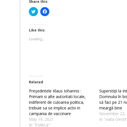
Share this:
Click
Click
to
to
share
share
on
on
Twitter
Facebook
(Opens
(Opens
Like this:
in
in
new
new
Loading...
window)
window)
Related
Preşedintele Klaus Iohannis :
Superstiţii la I
Primarii si alte autoritati locale,
Domnului în bis
indiferent de culoarea politica,
să faci pe 21 n
trebuie sa se implice activ in
meargă bine
campania de vaccinare
November 22,
May 19, 2021
In "viata cresti
In "Politică"