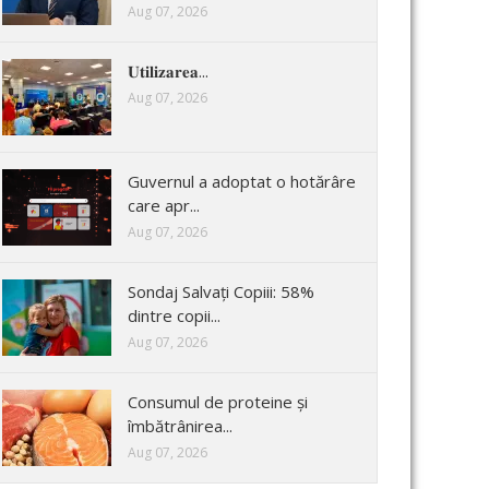
Aug 07, 2026
𝐔𝐭𝐢𝐥𝐢𝐳𝐚𝐫𝐞𝐚...
Aug 07, 2026
Guvernul a adoptat o hotărâre
care apr...
Aug 07, 2026
Sondaj Salvați Copiii: 58%
dintre copii...
Aug 07, 2026
Consumul de proteine și
îmbătrânirea...
Aug 07, 2026