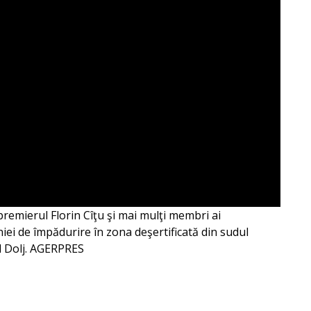
e premierul Florin Cîţu şi mai mulţi membri ai
iei de împădurire în zona deşertificată din sudul
ul Dolj. AGERPRES