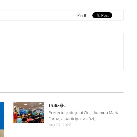
Pin It
𝐔𝐭𝐢𝐥𝐢𝐳�...
Prefectul județului Cluj, doamna Maria
Forna, a participat astăzi,
Aug 07, 2026