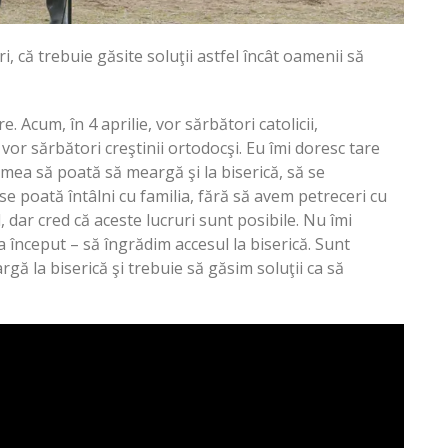
, că trebuie găsite soluţii astfel încât oamenii să
. Acum, în 4 aprilie, vor sărbători catolicii,
i vor sărbători creştinii ortodocşi. Eu îmi doresc tare
mea să poată să meargă şi la biserică, să se
 se poată întâlni cu familia, fără să avem petreceri cu
 dar cred că aceste lucruri sunt posibile. Nu îmi
a început – să îngrădim accesul la biserică. Sunt
gă la biserică şi trebuie să găsim soluţii ca să