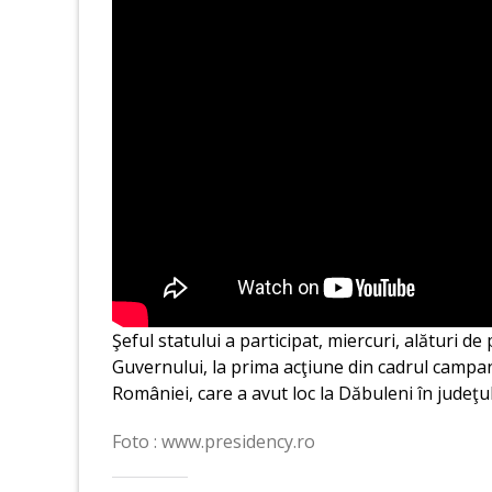
Şeful statului a participat, miercuri, alături d
Guvernului, la prima acţiune din cadrul campan
României, care a avut loc la Dăbuleni în judeţ
Foto : www.presidency.ro