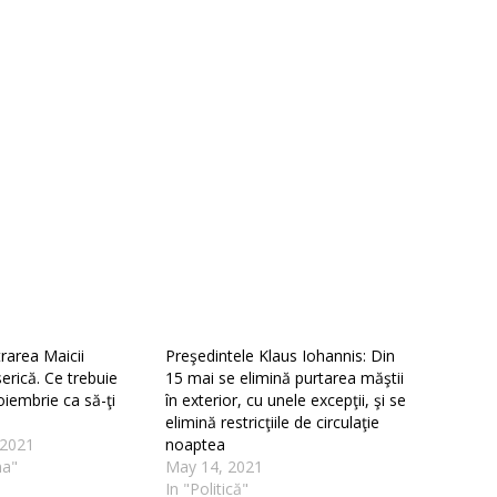
ntrarea Maicii
Preşedintele Klaus Iohannis: Din
erică. Ce trebuie
15 mai se elimină purtarea măştii
oiembrie ca să-ţi
în exterior, cu unele excepţii, şi se
elimină restricţiile de circulaţie
 2021
noaptea
na"
May 14, 2021
In "Politică"