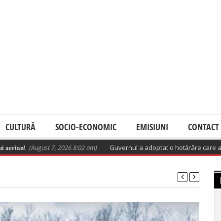
CULTURĂ
SOCIO-ECONOMIC
EMISIUNI
CONTACT
(August 7, 2026 8:02 am)
Guvernul a adoptat o hotărâre care aprobă plan