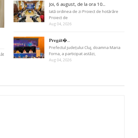
Joi, 6 august, de la ora 10...
Iată ordinea de zi Proiect de hotărâre
Proiect de
Aug 04, 2026
𝐏𝐫𝐞𝐠𝐚̆𝐭�...
Prefectul județului Cluj, doamna Maria
Forna, a participat astăzi,
Rât
Aug 04, 2026