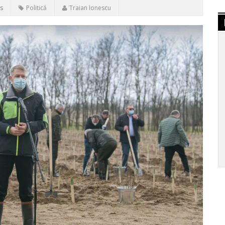
s
Politică
Traian Ionescu