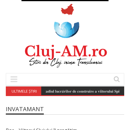
ULTIMELE ȘTIRI
𝐒𝐭𝐚𝐝𝐢𝐮𝐥 𝐥𝐮𝐜𝐫𝐚̆𝐫𝐢𝐥𝐨𝐫 𝐝𝐞 𝐜𝐨𝐧𝐬𝐭𝐫𝐮𝐢𝐫𝐞 𝐚 𝐯𝐢𝐢𝐭𝐨𝐫𝐮𝐥𝐮𝐢 𝐒𝐩𝐢𝐭𝐚𝐥 𝐏𝐞𝐝𝐢𝐚𝐭𝐫
INVATAMANT