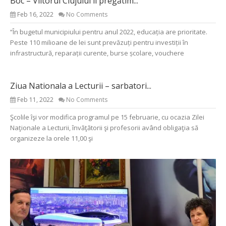
Boc – Viitorul Clujului îl pregătim...
Feb 16, 2022
No Comments
“În bugetul municipiului pentru anul 2022, educația are prioritate.
Peste 110 milioane de lei sunt prevăzuți pentru investiții în
infrastructură, reparații curente, burse școlare, vouchere
Ziua Nationala a Lecturii – sarbatori...
Feb 11, 2022
No Comments
Şcolile îşi vor modifica programul pe 15 februarie, cu ocazia Zilei
Naţionale a Lecturii, învăţătorii şi profesorii având obligaţia să
organizeze la orele 11,00 şi