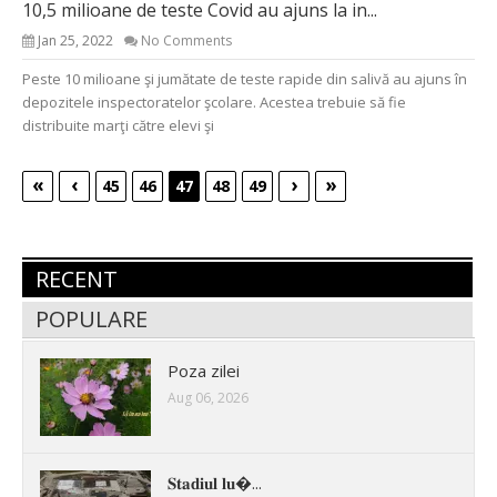
10,5 milioane de teste Covid au ajuns la in...
Jan 25, 2022
No Comments
Peste 10 milioane şi jumătate de teste rapide din salivă au ajuns în
depozitele inspectoratelor şcolare. Acestea trebuie să fie
distribuite marţi către elevi şi
«
‹
›
»
45
46
47
48
49
RECENT
POPULARE
Poza zilei
Aug 06, 2026
𝐒𝐭𝐚𝐝𝐢𝐮𝐥 𝐥𝐮�...