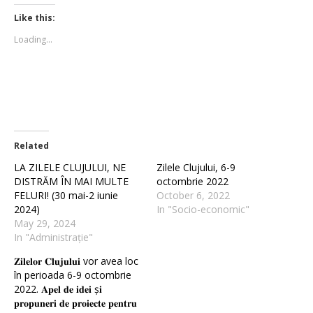
Twitter
Facebook
(Opens
(Opens
Like this:
in
in
new
new
Loading...
window)
window)
Related
LA ZILELE CLUJULUI, NE
Zilele Clujului, 6-9
DISTRĂM ÎN MAI MULTE
octombrie 2022
FELURI! (30 mai-2 iunie
October 6, 2022
2024)
In "Socio-economic"
May 29, 2024
In "Administrație"
𝐙𝐢𝐥𝐞𝐥𝐨𝐫 𝐂𝐥𝐮𝐣𝐮𝐥𝐮𝐢 vor avea loc
în perioada 6-9 octombrie
2022. 𝐀𝐩𝐞𝐥 𝐝𝐞 𝐢𝐝𝐞𝐢 ș𝐢
𝐩𝐫𝐨𝐩𝐮𝐧𝐞𝐫𝐢 𝐝𝐞 𝐩𝐫𝐨𝐢𝐞𝐜𝐭𝐞 𝐩𝐞𝐧𝐭𝐫𝐮