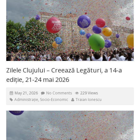
Zilele Clujului – Creează Legături, a 14-a
ediție, 21-24 mai 2026
May 21, 2026
No Comments
229 Views
Administrație
,
Socio-Economic
Traian Ionescu