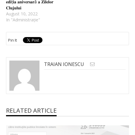
𝐞𝐝𝐢ț𝐢𝐚 𝐚𝐧𝐢𝐯𝐞𝐫𝐬𝐚𝐫ă 𝐚 𝐙𝐢𝐥𝐞𝐥𝐨𝐫
𝐂𝐥𝐮𝐣𝐮𝐥𝐮𝐢
August 10, 2022
In "Administrație"
Pin It
TRAIAN IONESCU
RELATED ARTICLE