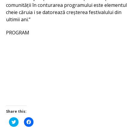
comunității în conturarea programului este elementul
cheie căruia i se datorează creșterea festivalului din
ultimii ani.”
PROGRAM
Share this:
Click
Click
to
to
share
share
on
on