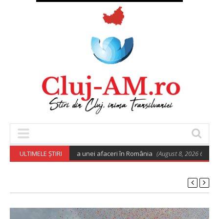
euro pentru deschiderea unei afaceri în România
ULTIMELE ȘTIRI
(August 8, 2026 6:02 am)