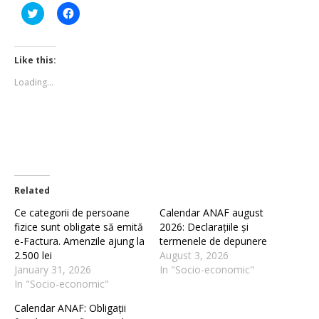
Click
Click
to
to
share
share
on
on
Twitter
Facebook
(Opens
(Opens
Like this:
in
in
new
new
Loading...
window)
window)
Related
Ce categorii de persoane
Calendar ANAF august
fizice sunt obligate să emită
2026: Declarațiile și
e-Factura. Amenzile ajung la
termenele de depunere
2.500 lei
August 3, 2026
January 31, 2026
In "Socio-economic"
In "Socio-economic"
Calendar ANAF: Obligații