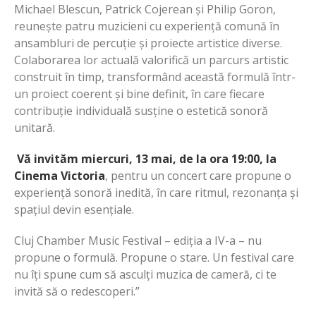
Michael Blescun, Patrick Cojerean și Philip Goron,
reunește patru muzicieni cu experiență comună în
ansambluri de percuție și proiecte artistice diverse.
Colaborarea lor actuală valorifică un parcurs artistic
construit în timp, transformând această formulă într-
un proiect coerent și bine definit, în care fiecare
contribuție individuală susține o estetică sonoră
unitară.
Vă invităm miercuri, 13 mai, de la ora 19:00, la
Cinema Victoria
, pentru un concert care propune o
experiență sonoră inedită, în care ritmul, rezonanța și
spațiul devin esențiale.
Cluj Chamber Music Festival – ediția a IV-a – nu
propune o formulă. Propune o stare. Un festival care
nu îți spune cum să asculți muzica de cameră, ci te
invită să o redescoperi.”