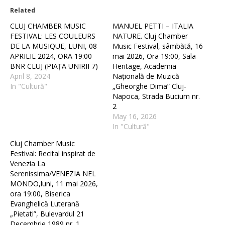
Related
CLUJ CHAMBER MUSIC
MANUEL PETTI – ITALIA
FESTIVAL: LES COULEURS
NATURE. Cluj Chamber
DE LA MUSIQUE, LUNI, 08
Music Festival, sâmbătă, 16
APRILIE 2024, ORA 19:00
mai 2026, Ora 19:00, Sala
BNR CLUJ (PIAȚA UNIRII 7)
Heritage, Academia
April 8, 2024
Națională de Muzică
In "Cultură"
„Gheorghe Dima” Cluj-
Napoca, Strada Bucium nr.
2
May 16, 2026
In "Cultură"
Cluj Chamber Music
Festival: Recital inspirat de
Venezia La
Serenissima/VENEZIA NEL
MONDO,luni, 11 mai 2026,
ora 19:00, Biserica
Evanghelică Luterană
„Pietati”, Bulevardul 21
Decembrie 1989 nr. 1