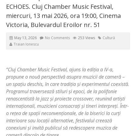
ECHOES. Cluj Chamber Music Festival,
miercuri, 13 mai 2026, ora 19:00, Cinema
Victoria, Bulevardul Eroilor nr. 51
May 13, 2026
No Comments
253 Views
Cultură
Traian Ionescu
“Cluj Chamber Music Festival, ajuns la ediția a IV-a,
propune o nouă perspectivă asupra muzicii de cameră –
un spațiu deschis, în care tradiția și experimentul coexistă.
Programul traversează stiluri și epoci, de la polifonie
renascentistă la jazz și proiecte crossover, reunind artiști
internaționali, muzicieni consacrați și tineri interpreți. Într-
o rețea de spații neconvenționale, de la biserici la curți
interioare sau locații alternative, festivalul creează
conexiuni și invită publicul să redescopere muzica de
cameră dincolo de tipare.