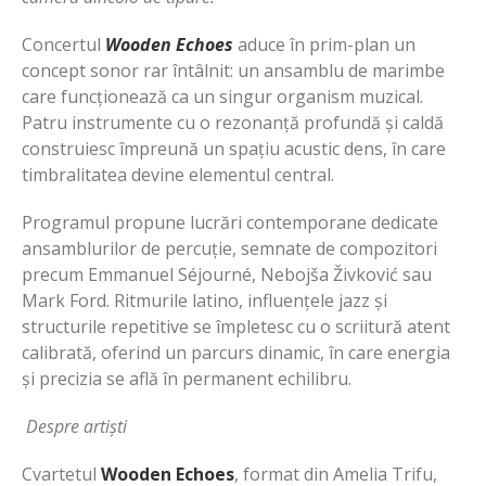
Concertul
Wooden Echoes
aduce în prim-plan un
concept sonor rar întâlnit: un ansamblu de marimbe
care funcționează ca un singur organism muzical.
Patru instrumente cu o rezonanță profundă și caldă
construiesc împreună un spațiu acustic dens, în care
timbralitatea devine elementul central.
Programul propune lucrări contemporane dedicate
ansamblurilor de percuție, semnate de compozitori
precum Emmanuel Séjourné, Nebojša Živković sau
Mark Ford. Ritmurile latino, influențele jazz și
structurile repetitive se împletesc cu o scriitură atent
calibrată, oferind un parcurs dinamic, în care energia
și precizia se află în permanent echilibru.
Despre artiști
Cvartetul
Wooden Echoes
, format din Amelia Trifu,