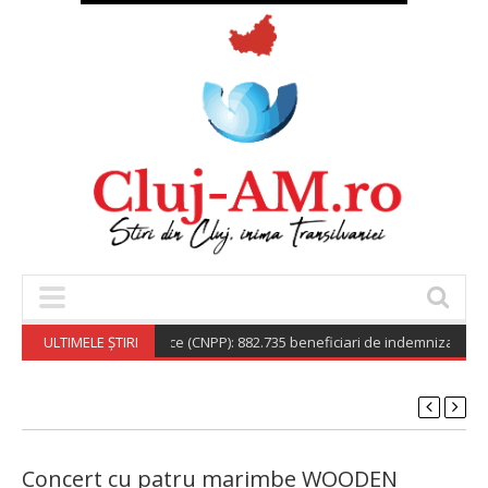
ionala de Pensii Publice (CNPP): 882.735 beneficiari de indemnizație social
ULTIMELE ȘTIRI
Concert cu patru marimbe WOODEN