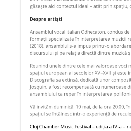
găsește aici contextul ideal – atât prin spațiu, c
Despre artiști
Ansamblul vocal italian Odhecaton, condus de 
formații specializate în interpretarea muzicii 
(2018), ansamblul s-a impus printr-o abordare 
discursului și pe relația directă dintre muzică și
Reunind unele dintre cele mai valoroase voci 
spațiul european al secolelor XV–XVII și este in
Discografia sa extinsă, dedicată unor compozi
Josquin, a fost recompensată cu numeroase dis
ansamblului ca reper în interpretarea polifonie
Vă invităm duminică, 10 mai, de la ora 20:00, în
spațiul se întâlnesc într-o experiență de recul
Cluj Chamber Music Festival – ediția a IV-a – 