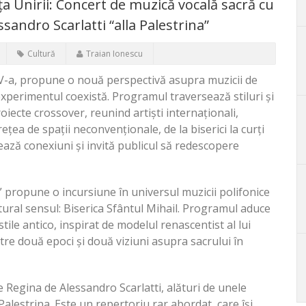
a Unirii: Concert de muzică vocală sacră cu
andro Scarlatti “alla Palestrina”
Cultură
Traian Ionescu
 IV-a, propune o nouă perspectivă asupra muzicii de
 experimentul coexistă. Programul traversează stiluri și
roiecte crossover, reunind artiști internaționali,
rețea de spații neconvenționale, de la biserici la curți
reează conexiuni și invită publicul să redescopere
” propune o incursiune în universul muzicii polifonice
atural sensul: Biserica Sfântul Mihail. Programul aduce
stile antico, inspirat de modelul renascentist al lui
ntre două epoci și două viziuni asupra sacrului în
 Regina de Alessandro Scarlatti, alături de unele
lestrina. Este un repertoriu rar abordat, care își