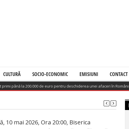
CULTURĂ
SOCIO-ECONOMIC
EMISIUNI
CONTACT
i până la 200.000 de euro pentru deschiderea unei afaceri în România
(Au
, 10 mai 2026, Ora 20:00, Biserica