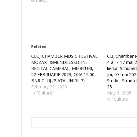
Loading...
window)
window)
Related
CLUJ CHAMBER MUSIC FESTIVAL:
Cluj Chamber Mu
MOZART&MENDELSSOHN,
4-a, 7-17 mai 2
RECITAL CAMERAL, MIERCURI,
lieduri Schubert
22 FEBRUARIE 2023, ORA 19:00,
joi, 07 mai 202
BNR CLUJ (PIAȚA UNIRII 7)
Studio, Strada I
February 22, 2023
25
In "Cultură"
May 6, 2026
In "Cultură"