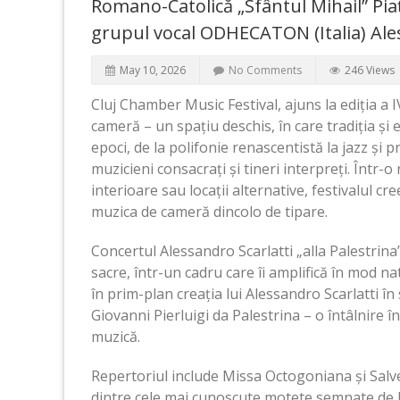
Romano-Catolică „Sfântul Mihail” Piaț
grupul vocal ODHECATON (Italia) Aless
May 10, 2026
No Comments
246 Views
Cluj Chamber Music Festival, ajuns la ediția a
cameră – un spațiu deschis, în care tradiția și
epoci, de la polifonie renascentistă la jazz și p
muzicieni consacrați și tineri interpreți. Într-o 
interioare sau locații alternative, festivalul c
muzica de cameră dincolo de tipare.
Concertul Alessandro Scarlatti „alla Palestrina
sacre, într-un cadru care îi amplifică în mod n
în prim-plan creația lui Alessandro Scarlatti în 
Giovanni Pierluigi da Palestrina – o întâlnire î
muzică.
Repertoriul include Missa Octogoniana și Salve
dintre cele mai cunoscute motete semnate de Pa