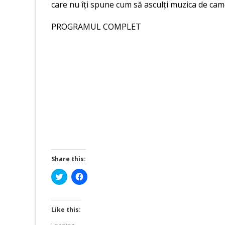
care nu îți spune cum să asculți muzica de came
PROGRAMUL COMPLET
Share this:
Click
Click
to
to
share
share
on
on
Twitter
Facebook
(Opens
(Opens
Like this:
in
in
new
new