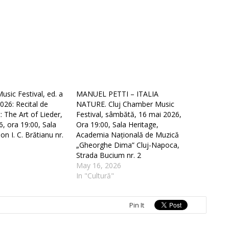
sic Festival, ed. a
MANUEL PETTI – ITALIA
026: Recital de
NATURE. Cluj Chamber Music
: The Art of Lieder,
Festival, sâmbătă, 16 mai 2026,
6, ora 19:00, Sala
Ora 19:00, Sala Heritage,
on I. C. Brătianu nr.
Academia Națională de Muzică
„Gheorghe Dima” Cluj-Napoca,
Strada Bucium nr. 2
May 16, 2026
In "Cultură"
Pin It