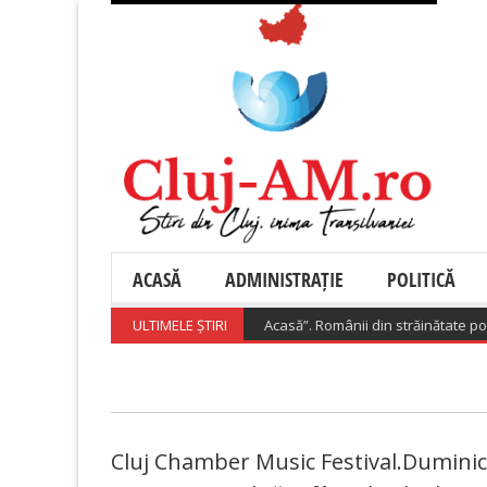
ACASĂ
ADMINISTRAȚIE
POLITICĂ
ul lansează „Diaspora Investește Acasă”. Românii din străinătate pot prim
ULTIMELE ȘTIRI
Cluj Chamber Music Festival.Duminică