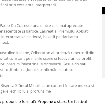
ât și prin excelența interpretării.
Paolo Da Col, este una dintre cele mai apreciate
renascentiste și baroce. Laureat al Premiului Abbiati
interpretativă distinctă, bazată pe claritatea
 text.
masculine italiene, Odhecaton abordează repertorii din
vitat constant pe marile scene și festivaluri de profil.
tori precum Palestrina, Monteverdi, Gesualdo sau
tincții internaționale, confirmând statutul
i.
 Biserica Sfântul Mihail, la un concert în care muzica și
egere, echilibru și profunzime.
nu propune o formulă. Propune o stare. Un festival