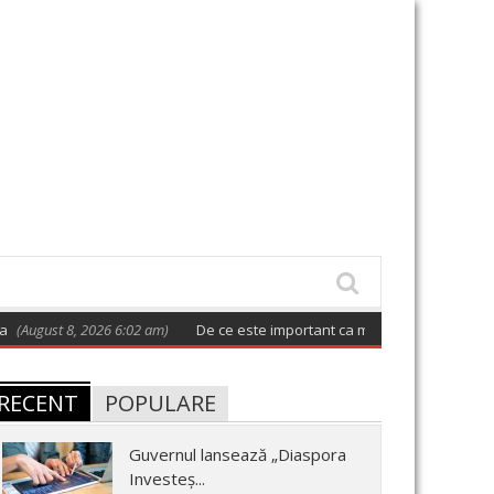
gust 8, 2026 6:02 am)
De ce este important ca măcar o dată la două zile 
RECENT
POPULARE
Guvernul lansează „Diaspora
Investeș...