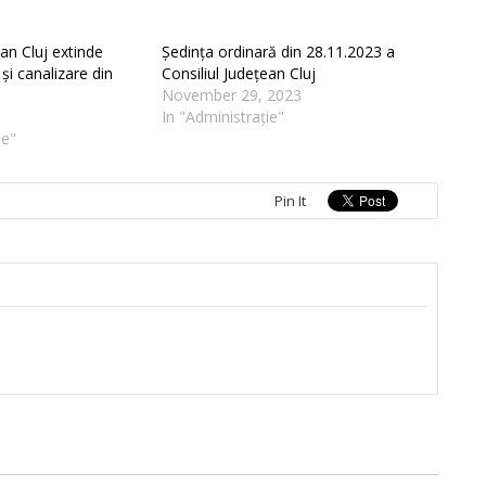
ean Cluj extinde
Ședința ordinară din 28.11.2023 a
și canalizare din
Consiliul Județean Cluj
November 29, 2023
In "Administrație"
ie"
Pin It