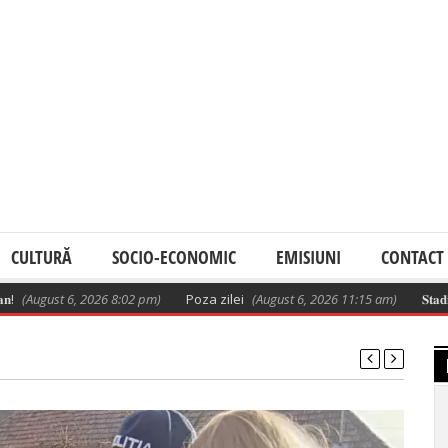
CULTURĂ
SOCIO-ECONOMIC
EMISIUNI
CONTACT
gust 6, 2026 8:02 pm)
Poza zilei
(August 6, 2026 11:15 am)
𝐒𝐭𝐚𝐝𝐢𝐮𝐥 𝐥𝐮𝐜