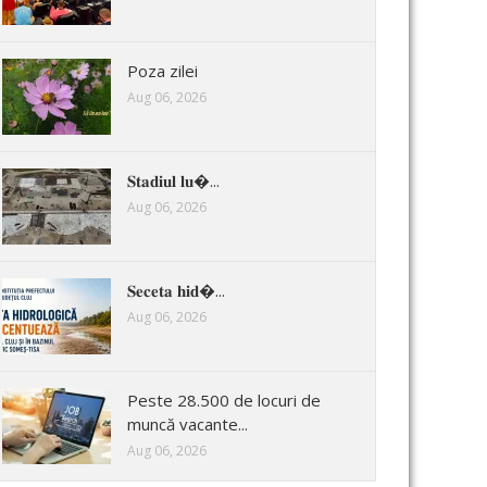
Poza zilei
Aug 06, 2026
𝐒𝐭𝐚𝐝𝐢𝐮𝐥 𝐥𝐮�...
Aug 06, 2026
𝐒𝐞𝐜𝐞𝐭𝐚 𝐡𝐢𝐝�...
Aug 06, 2026
Peste 28.500 de locuri de
muncă vacante...
Aug 06, 2026