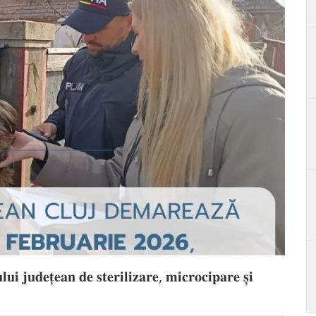
𝐢 𝐣𝐮𝐝𝐞𝐭̦𝐞𝐚𝐧 𝐝𝐞 𝐬𝐭𝐞𝐫𝐢𝐥𝐢𝐳𝐚𝐫𝐞, 𝐦𝐢𝐜𝐫𝐨𝐜𝐢𝐩𝐚𝐫𝐞 𝐬̦𝐢