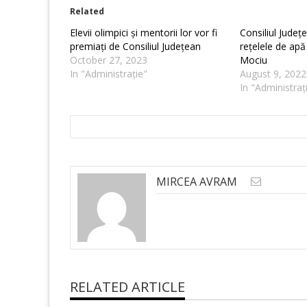
Related
Elevii olimpici și mentorii lor vor fi
Consiliul Județ
premiați de Consiliul Județean
rețelele de apă 
October 27, 2023
Mociu
In "Administrație"
August 9, 2022
In "Administraț
MIRCEA AVRAM
RELATED ARTICLE