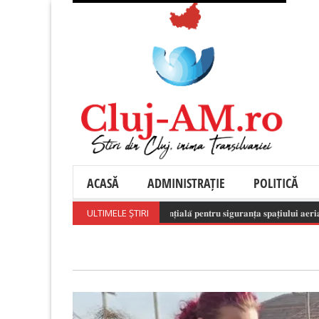
ACASĂ
ADMINISTRAȚIE
POLITICĂ
𝐫𝐞𝐚 𝐫𝐞𝐬𝐩𝐨𝐧𝐬𝐚𝐛𝐢𝐥𝐚̆ 𝐚 𝐝𝐫𝐨𝐧𝐞𝐥𝐨𝐫 𝐞𝐬𝐭𝐞 𝐞𝐬𝐞𝐧𝐭̦𝐢𝐚𝐥𝐚̆ 𝐩𝐞𝐧𝐭𝐫𝐮 𝐬𝐢𝐠𝐮𝐫𝐚𝐧𝐭̦𝐚 𝐬𝐩𝐚𝐭̦𝐢𝐮𝐥𝐮𝐢 𝐚𝐞𝐫𝐢𝐚𝐧!
ULTIMELE ȘTIRI
(Au