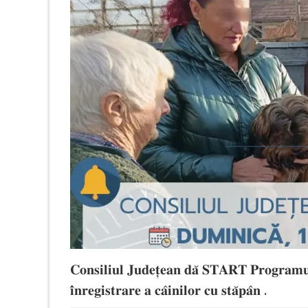
𝐂𝐨𝐧𝐬𝐢𝐥𝐢𝐮𝐥 𝐉𝐮𝐝𝐞𝐭̦𝐞𝐚𝐧 𝐝𝐚̆ 𝐒𝐓𝐀𝐑𝐓 𝐏𝐫𝐨𝐠𝐫𝐚𝐦𝐮𝐥𝐮
𝐢̂𝐧𝐫𝐞𝐠𝐢𝐬𝐭𝐫𝐚𝐫𝐞 𝐚 𝐜𝐚̂𝐢𝐧𝐢𝐥𝐨𝐫 𝐜𝐮 𝐬𝐭𝐚̆𝐩𝐚̂𝐧 .