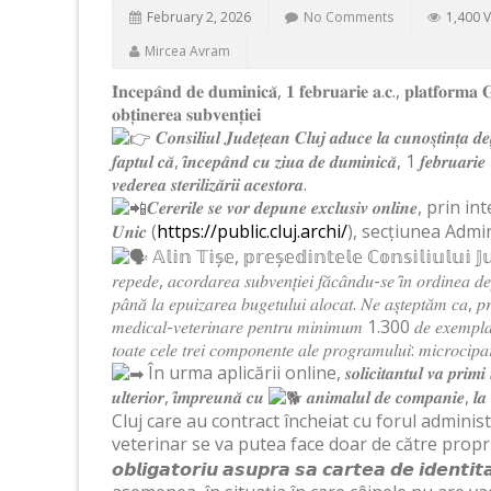
February 2, 2026
No Comments
1,400 
Mircea Avram
𝐈̂𝐧𝐜𝐞𝐩𝐚̂𝐧𝐝 𝐝𝐞 𝐝𝐮𝐦𝐢𝐧𝐢𝐜𝐚̆, 𝟏 𝐟𝐞𝐛𝐫𝐮𝐚𝐫𝐢𝐞 𝐚.𝐜., 𝐩𝐥𝐚𝐭𝐟𝐨𝐫𝐦𝐚 
𝐨𝐛𝐭̦𝐢𝐧𝐞𝐫𝐞𝐚 𝐬𝐮𝐛𝐯𝐞𝐧𝐭̦𝐢𝐞𝐢
𝑪𝒐𝒏𝒔𝒊𝒍𝒊𝒖𝒍 𝑱𝒖𝒅𝒆𝒕̦𝒆𝒂𝒏 𝑪𝒍𝒖𝒋 𝒂𝒅𝒖𝒄𝒆 𝒍𝒂 𝒄𝒖𝒏𝒐𝒔̦𝒕𝒊𝒏𝒕̦𝒂 𝒅𝒆𝒕̦𝒊
𝒇𝒂𝒑𝒕𝒖𝒍 𝒄𝒂̆, 𝒊̂𝒏𝒄𝒆𝒑𝒂̂𝒏𝒅 𝒄𝒖 𝒛𝒊𝒖𝒂 𝒅𝒆 𝒅𝒖𝒎𝒊𝒏𝒊𝒄𝒂̆, 1 𝒇𝒆𝒃𝒓𝒖𝒂𝒓𝒊𝒆
𝒗𝒆𝒅𝒆𝒓𝒆𝒂 𝒔𝒕𝒆𝒓𝒊𝒍𝒊𝒛𝒂̆𝒓𝒊𝒊 𝒂𝒄𝒆𝒔𝒕𝒐𝒓𝒂.
𝑪𝒆𝒓𝒆𝒓𝒊𝒍𝒆 𝒔𝒆 𝒗𝒐𝒓 𝒅𝒆𝒑𝒖𝒏𝒆 𝒆𝒙𝒄𝒍𝒖𝒔𝒊𝒗 𝒐𝒏
𝑼𝒏𝒊𝒄 (
https://public.cluj.archi/
), secțiunea Admin
𝔸𝕝𝕚𝕟 𝕋𝕚𝕤̦𝕖, 𝕡𝕣𝕖𝕤̦𝕖𝕕𝕚𝕟𝕥𝕖𝕝𝕖 ℂ𝕠𝕟𝕤𝕚𝕝𝕚𝕦𝕝𝕦𝕚 𝕁𝕦𝕕𝕖𝕥̦
𝑟𝑒𝑝𝑒𝑑𝑒, 𝑎𝑐𝑜𝑟𝑑𝑎𝑟𝑒𝑎 𝑠𝑢𝑏𝑣𝑒𝑛𝑡̦𝑖𝑒𝑖 𝑓𝑎̆𝑐𝑎̂𝑛𝑑𝑢-𝑠𝑒 𝑖̂𝑛 𝑜𝑟𝑑𝑖𝑛𝑒𝑎 𝑑
𝑝𝑎̂𝑛𝑎̆ 𝑙𝑎 𝑒𝑝𝑢𝑖𝑧𝑎𝑟𝑒𝑎 𝑏𝑢𝑔𝑒𝑡𝑢𝑙𝑢𝑖 𝑎𝑙𝑜𝑐𝑎𝑡. 𝑁𝑒 𝑎𝑠̦𝑡𝑒𝑝𝑡𝑎̆𝑚 𝑐𝑎, 𝑝
𝑚𝑒𝑑𝑖𝑐𝑎𝑙-𝑣𝑒𝑡𝑒𝑟𝑖𝑛𝑎𝑟𝑒 𝑝𝑒𝑛𝑡𝑟𝑢 𝑚𝑖𝑛𝑖𝑚𝑢𝑚 1.300 𝑑𝑒 𝑒𝑥𝑒𝑚𝑝𝑙𝑎𝑟𝑒 𝑐𝑎𝑛
𝑡𝑜𝑎𝑡𝑒 𝑐𝑒𝑙𝑒 𝑡𝑟𝑒𝑖 𝑐𝑜𝑚𝑝𝑜𝑛𝑒𝑛𝑡𝑒 𝑎𝑙𝑒 𝑝𝑟𝑜𝑔𝑟𝑎𝑚𝑢𝑙𝑢𝑖: 𝑚𝑖𝑐𝑟𝑜𝑐𝑖𝑝𝑎𝑟𝑒, 
În urma aplicării online, 𝒔𝒐𝒍𝒊𝒄𝒊𝒕𝒂𝒏𝒕𝒖𝒍 𝒗𝒂 𝒑𝒓𝒊𝒎𝒊
𝒖𝒍𝒕𝒆𝒓𝒊𝒐𝒓, 𝒊̂𝒎𝒑𝒓𝒆𝒖𝒏𝒂̆ 𝒄𝒖
𝒂𝒏𝒊𝒎𝒂𝒍𝒖𝒍 𝒅𝒆 𝒄𝒐𝒎𝒑𝒂𝒏𝒊𝒆, 𝒍𝒂 
Cluj care au contract încheiat cu forul adminis
veterinar se va putea face doar de către propr
𝙤𝙗𝙡𝙞𝙜𝙖𝙩𝙤𝙧𝙞𝙪 𝙖𝙨𝙪𝙥𝙧𝙖 𝙨𝙖 𝙘𝙖𝙧𝙩𝙚𝙖 𝙙𝙚 𝙞𝙙𝙚