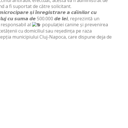
cinul antirabic efectuat, acesta va fi administrat de
d a fi suportat de către solicitant.
𝙘𝙧𝙤𝙘𝙞𝙥𝙖𝙧𝙚 𝙨̦𝙞 𝙞̂𝙣𝙧𝙚𝙜𝙞𝙨𝙩𝙧𝙖𝙧𝙚 𝙖 𝙘𝙖̂𝙞𝙣𝙞𝙡𝙤𝙧 𝙘𝙪
̦𝙚𝙖𝙣 𝘾𝙡𝙪𝙟 𝙘𝙪 𝙨𝙪𝙢𝙖 𝙙𝙚 500.000 𝙙𝙚 𝙡𝙚𝙞, reprezintă un
 responsabil al
populației canine și prevenirea
tățenii cu domiciliul sau reședința pe raza
excepția municipiului Cluj-Napoca, care dispune deja de