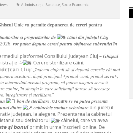
Views
Administrație
,
Sanatate
,
Socio-Economic
𝐡𝐢𝐬̦𝐞𝐮𝐥 𝐔𝐧𝐢𝐜 𝐯𝐚 𝐩𝐞𝐫𝐦𝐢𝐭𝐞 𝐝𝐞𝐩𝐮𝐧𝐞𝐫𝐞𝐚 𝐝𝐞 𝐜𝐞𝐫𝐞𝐫𝐢 𝐩𝐞𝐧𝐭𝐫𝐮
𝒏𝒂̆𝒕𝒐𝒓𝒊𝒍𝒐𝒓 𝒔̦𝒊 𝒑𝒓𝒐𝒑𝒓𝒊𝒆𝒕𝒂𝒓𝒊𝒍𝒐𝒓 𝒅𝒆
𝒄𝒂̂𝒊𝒏𝒊 𝒅𝒊𝒏 𝒋𝒖𝒅𝒆𝒕̦𝒖𝒍 𝑪𝒍𝒖𝒋
 2026, 𝒗𝒐𝒓 𝒑𝒖𝒕𝒆𝒂 𝒅𝒆𝒑𝒖𝒏𝒆 𝒄𝒆𝒓𝒆𝒓𝒊 𝒑𝒆𝒏𝒕𝒓𝒖 𝒐𝒃𝒕̦𝒊𝒏𝒆𝒓𝒆𝒂 𝒔𝒖𝒃𝒗𝒆𝒏𝒕̦𝒊𝒆𝒊 𝒊̂𝒏
𝒍𝒊𝒏𝒆, prin intermediul platformei Consiliului Județean Cluj – 𝑮𝒉𝒊𝒔̦𝒆𝒖𝒍
istrație ->
Cerere sterilizare câini.
𝕒𝕟 ℂ𝕝𝕦𝕛: „𝐼̂𝑛𝑑𝑒𝑚𝑛 𝑐𝑙𝑢𝑗𝑒𝑛𝑖𝑖 𝑠𝑎̆-𝑠̦𝑖 𝑑𝑒𝑝𝑢𝑛𝑎̆ 𝑐𝑒𝑟𝑒𝑟𝑖𝑙𝑒 𝑐𝑎̂𝑡 𝑚𝑎𝑖
𝑝𝑢𝑛𝑒𝑟𝑖𝑖 𝑎𝑐𝑒𝑠𝑡𝑜𝑟𝑎, 𝑑𝑢𝑝𝑎̆ 𝑝𝑟𝑖𝑛𝑐𝑖𝑝𝑖𝑢𝑙 <𝑝𝑟𝑖𝑚𝑢𝑙 𝑣𝑒𝑛𝑖𝑡, 𝑝𝑟𝑖𝑚𝑢𝑙 𝑠𝑒𝑟𝑣𝑖𝑡>,
𝑖𝑛 𝑖𝑛𝑡𝑒𝑟𝑚𝑒𝑑𝑖𝑢𝑙 𝑎𝑐𝑒𝑠𝑡𝑢𝑖 𝑝𝑟𝑜𝑔𝑟𝑎𝑚, 𝑠𝑎̆ 𝑝𝑢𝑡𝑒𝑚 𝑎𝑠𝑖𝑔𝑢𝑟𝑎 𝑠𝑒𝑟𝑣𝑖𝑐𝑖𝑖
𝑖𝑛𝑒, 𝑖̂𝑛 𝑠𝑖𝑡𝑢𝑎𝑡̦𝑖𝑎 𝑖̂𝑛 𝑐𝑎𝑟𝑒 𝑠𝑜𝑙𝑖𝑐𝑖𝑡𝑎𝑛𝑡̦𝑖𝑖 𝑑𝑜𝑟𝑒𝑠𝑐 𝑠𝑎̆ 𝑎𝑐𝑐𝑒𝑠𝑒𝑧𝑒
𝑖̂𝑛𝑟𝑒𝑔𝑖𝑠𝑡𝑟𝑎𝑟𝑒 𝑠̦𝑖 𝑠𝑡𝑒𝑟𝑖𝑙𝑖𝑧𝑎𝑟𝑒.”
 𝒖𝒏
𝒃𝒐𝒏 𝒅𝒆 𝒔𝒕𝒆𝒓𝒊𝒍𝒊𝒛𝒂𝒓𝒆, cu care 𝒔𝒆 𝒗𝒂 𝒑𝒖𝒕𝒆𝒂 𝒑𝒓𝒆𝒛𝒆𝒏𝒕𝒂
𝒖𝒏𝒖𝒍 𝒅𝒊𝒏𝒕𝒓𝒆
𝒄𝒂𝒃𝒊𝒏𝒆𝒕𝒆𝒍𝒆 𝒔𝒂𝒏𝒊𝒕𝒂𝒓-𝒗𝒆𝒕𝒆𝒓𝒊𝒏𝒂𝒓𝒆 din județul
trativ județean, la alegere. Prezentarea la cabinetul
ietarul sau deținătorul
câinelui, care va avea
𝙣𝙩𝙞𝙩𝙖𝙩𝙚 𝙨̧𝙞 𝙗𝙤𝙣𝙪𝙡 primit în urma înscrierii online. De