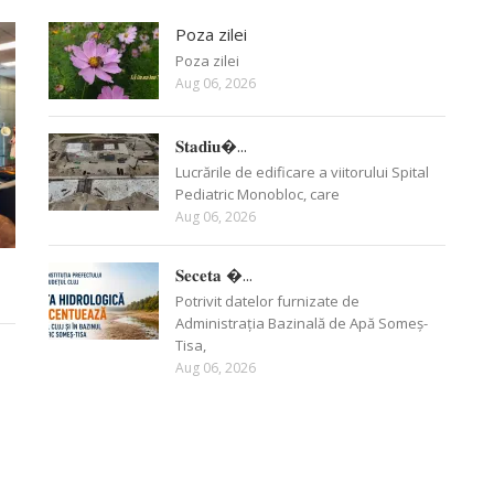
Poza zilei
Poza zilei
Aug 06, 2026
𝐒𝐭𝐚𝐝𝐢𝐮�...
Lucrările de edificare a viitorului Spital
Pediatric Monobloc, care
Aug 06, 2026
𝐒𝐞𝐜𝐞𝐭𝐚 �...
Potrivit datelor furnizate de
Administrația Bazinală de Apă Someș-
Tisa,
Aug 06, 2026