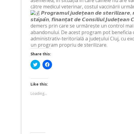
asemenea, în situația în care câinele nu are vac
către medicul veterinar, costul vaccinării urmân
𝙋𝙧𝙤𝙜𝙧𝙖𝙢𝙪𝙡 𝙟𝙪𝙙𝙚𝙩̦𝙚𝙖𝙣 𝙙𝙚 𝙨𝙩𝙚𝙧𝙞𝙡𝙞𝙯𝙖𝙧𝙚, 𝙢𝙞
𝙨𝙩𝙖̆𝙥𝙖̂𝙣, 𝙛𝙞𝙣𝙖𝙣𝙩̦𝙖𝙩 𝙙𝙚 𝘾𝙤𝙣𝙨𝙞𝙡𝙞𝙪𝙡 𝙅𝙪𝙙𝙚𝙩
demers prin care se urmărește un control mai
abandonului. De acest program pot beneficia ce
administrativ-teritorială a județului Cluj, cu 
un program propriu de sterilizare.
Share this:
Click
Click
to
to
share
share
on
on
Twitter
Facebook
(Opens
(Opens
Like this:
in
in
new
new
Loading...
window)
window)