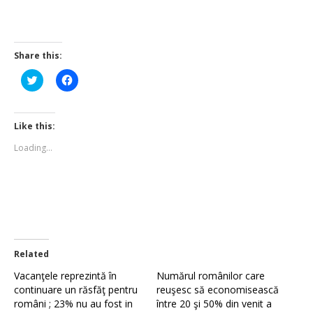
Share this:
Click
Click
to
to
share
share
on
on
Twitter
Facebook
(Opens
(Opens
Like this:
in
in
new
new
Loading...
window)
window)
Related
Vacanţele reprezintă în
Numărul românilor care
continuare un răsfăţ pentru
reuşesc să economisească
români ; 23% nu au fost in
între 20 şi 50% din venit a