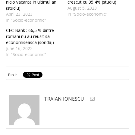
nicio vacanta in ultimul an
crescut cu 35,4% (studiu)
(studiu)
August 5, 2023
April 23, 2023
In "Socio-economic"
In "Socio-economic"
CEC Bank : 66,5 % dintre
romani nu au reusit sa
economiseasca (sondaj)
June 16, 2022
In "Socio-economic"
Pin It
TRAIAN IONESCU