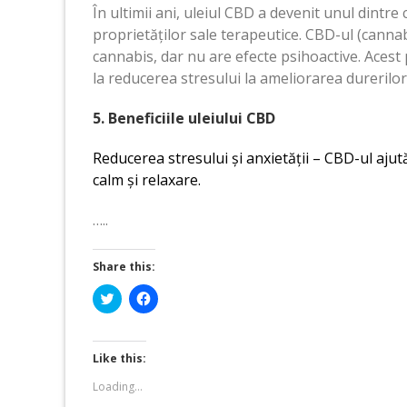
În ultimii ani, uleiul CBD a devenit unul dintr
proprietăților sale terapeutice. CBD-ul (canna
cannabis, dar nu are efecte psihoactive. Acest 
la reducerea stresului la ameliorarea durerilo
5. Beneficiile uleiului CBD
Reducerea stresului și anxietății – CBD-ul ajut
calm și relaxare.
…..
Share this:
Click
Click
to
to
share
share
on
on
Twitter
Facebook
(Opens
(Opens
Like this:
in
in
new
new
Loading...
window)
window)