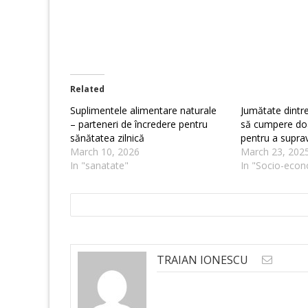
Related
Suplimentele alimentare naturale
Jumătate dintre
– parteneri de încredere pentru
să cumpere doa
sănătatea zilnică
pentru a suprav
March 10, 2026
March 23, 202
In "sanatate"
In "Socio-econ
TRAIAN IONESCU