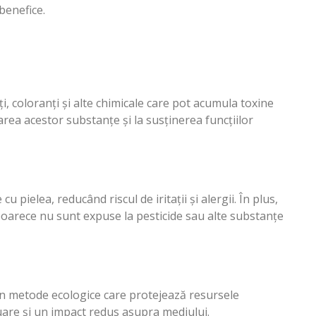
benefice.
 coloranți și alte chimicale care pot acumula toxine
area acestor substanțe și la susținerea funcțiilor
pielea, reducând riscul de iritații și alergii. În plus,
eoarece nu sunt expuse la pesticide sau alte substanțe
in metode ecologice care protejează resursele
uare și un impact redus asupra mediului.