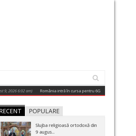
 6:02 am)
România intră în cursa pentru 6G. Miza: tehnologia care va 
RECENT
POPULARE
Slujba religioasă ortodoxă din
9 augus...