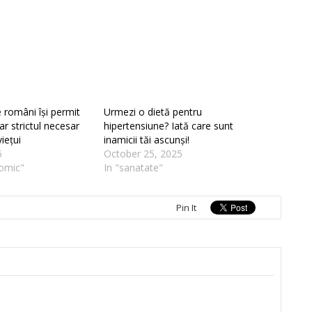
 români își permit
Urmezi o dietă pentru
r strictul necesar
hipertensiune? Iată care sunt
iețui
inamicii tăi ascunși!
5
October 25, 2025
omic"
In "sanatate"
Pin It