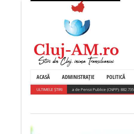
ACASĂ
ADMINISTRAȚIE
POLITICĂ
Casa Nationala de Pensii Publice (CNPP): 882.735 beneficia
ULTIMELE ȘTIRI