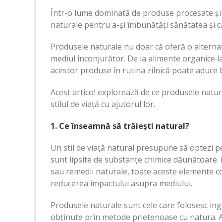
Într-o lume dominată de produse procesate și ad
naturale pentru a-și îmbunătăți sănătatea și cal
Produsele naturale nu doar că oferă o alterna
mediul înconjurător. De la alimente organice l
acestor produse în rutina zilnică poate aduce b
Acest articol explorează de ce produsele natur
stilul de viață cu ajutorul lor.
1. Ce înseamnă să trăiești natural?
Un stil de viață natural presupune să optezi p
sunt lipsite de substanțe chimice dăunătoare. 
sau remedii naturale, toate aceste elemente co
reducerea impactului asupra mediului.
Produsele naturale sunt cele care folosesc ingre
obținute prin metode prietenoase cu natura. Ac