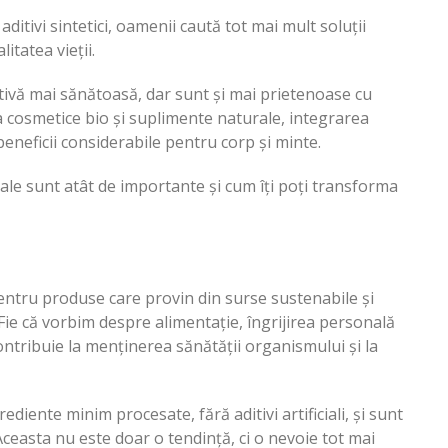
itivi sintetici, oamenii caută tot mai mult soluții
itatea vieții.
tivă mai sănătoasă, dar sunt și mai prietenoase cu
a cosmetice bio și suplimente naturale, integrarea
eneficii considerabile pentru corp și minte.
ale sunt atât de importante și cum îți poți transforma
entru produse care provin din surse sustenabile și
Fie că vorbim despre alimentație, îngrijirea personală
ntribuie la menținerea sănătății organismului și la
diente minim procesate, fără aditivi artificiali, și sunt
easta nu este doar o tendință, ci o nevoie tot mai