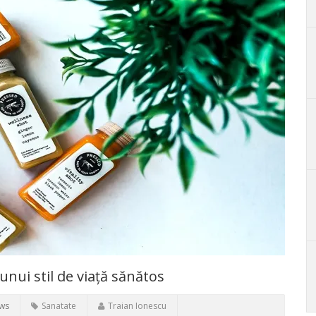
nui stil de viață sănătos
ews
Sanatate
Traian Ionescu