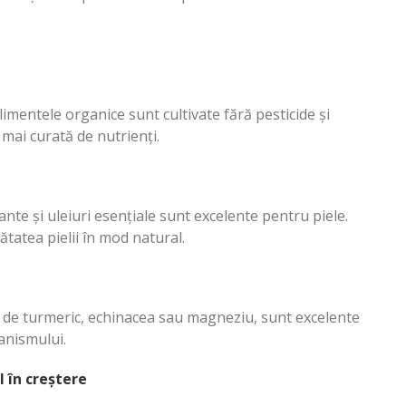
limentele organice sunt cultivate fără pesticide și
mai curată de nutrienți.
nte și uleiuri esențiale sunt excelente pentru piele.
tatea pielii în mod natural.
ă de turmeric, echinacea sau magneziu, sunt excelente
ganismului.
 în creștere