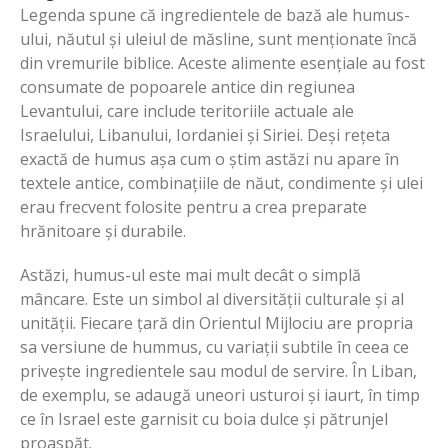
Legenda spune că ingredientele de bază ale humus-
ului, năutul și uleiul de măsline, sunt menționate încă
din vremurile biblice. Aceste alimente esențiale au fost
consumate de popoarele antice din regiunea
Levantului, care include teritoriile actuale ale
Israelului, Libanului, Iordaniei și Siriei. Deși rețeta
exactă de humus așa cum o știm astăzi nu apare în
textele antice, combinațiile de năut, condimente și ulei
erau frecvent folosite pentru a crea preparate
hrănitoare și durabile.
Astăzi, humus-ul este mai mult decât o simplă
mâncare. Este un simbol al diversității culturale și al
unității. Fiecare țară din Orientul Mijlociu are propria
sa versiune de hummus, cu variații subtile în ceea ce
privește ingredientele sau modul de servire. În Liban,
de exemplu, se adaugă uneori usturoi și iaurt, în timp
ce în Israel este garnisit cu boia dulce și pătrunjel
proaspăt.