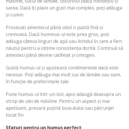
măsline, sucul de lămâie, usturoiul (dacă folosești) și
sarea. Dacă îți place un gust mai complex, poți adăuga
și cumin.
Procesați amestecul până obții o pastă fină și
cremoasă. Dacă hummus-ul este prea gros, poți
adăuga câteva linguri de apă sau lichidul în care a fiert
năutul pentru a obține consistența dorită. Continuă să
amesteci până devine catifelat și omogen.
Gustă humus-ul și ajustează condimentele dacă este
necesar. Poți adăuga mai mult suc de lămâie sau sare,
în funcție de preferințele tale.
Pune humus-ul într-un bol, apoi adaugă deasupra un
strop de ulei de măsline. Pentru un aspect și mai
apetisant, presară puțină boia dulce sau pătrunjel
tocat fin.
Sfaturi pentru un humus perfect
: