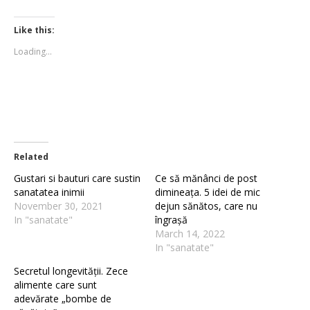
share
share
on
on
Twitter
Facebook
(Opens
(Opens
Like this:
in
in
new
new
Loading...
window)
window)
Related
Gustari si bauturi care sustin
Ce să mănânci de post
sanatatea inimii
dimineața. 5 idei de mic
November 30, 2021
dejun sănătos, care nu
In "sanatate"
îngrașă
March 14, 2022
In "sanatate"
Secretul longevității. Zece
alimente care sunt
adevărate „bombe de