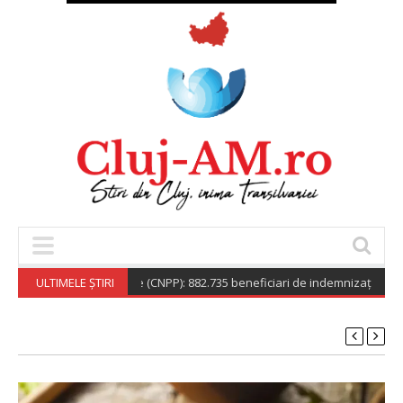
ala de Pensii Publice (CNPP): 882.735 beneficiari de indemnizație socială p
ULTIMELE ȘTIRI