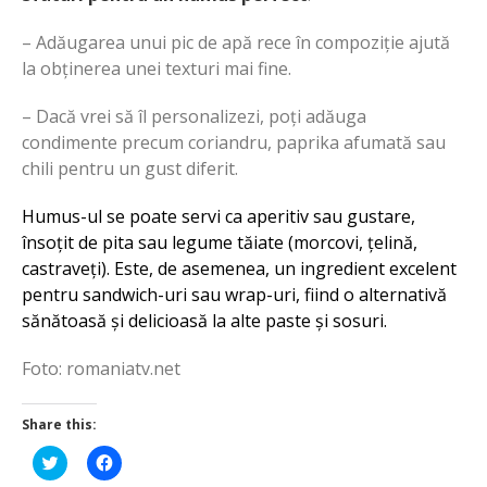
– Adăugarea unui pic de apă rece în compoziție ajută
la obținerea unei texturi mai fine.
– Dacă vrei să îl personalizezi, poți adăuga
condimente precum coriandru, paprika afumată sau
chili pentru un gust diferit.
Humus-ul se poate servi ca aperitiv sau gustare,
însoțit de pita sau legume tăiate (morcovi, țelină,
castraveți). Este, de asemenea, un ingredient excelent
pentru sandwich-uri sau wrap-uri, fiind o alternativă
sănătoasă și delicioasă la alte paste și sosuri.
Foto: romaniatv.net
Share this:
Click
Click
to
to