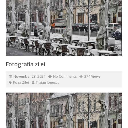
Fotografia zilei
November 23, 2024
No Comments
374 Views
Poza Zilei
Traian Ionescu