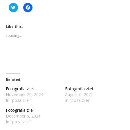
Click
Click
to
to
share
share
on
on
Twitter
Facebook
(Opens
(Opens
Like this:
in
in
new
new
Loading...
window)
window)
Related
Fotografia zilei
Fotografia zilei
November 20, 2024
August 6, 2021
In "poza zilei"
In "poza zilei"
Fotografia zilei
December 6, 2021
In "poza zilei"