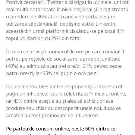
Potrivit cercetării, Twitter a câştigat în ultimele luni tot
mai multă notorietate la nivel naţional şi înregistrează
o pondere de 30% atunci când vine vorba despre
utilizarea săptămânală, depăşind astfel LinkedIn,
această din urmă platformă clasându-se pe locul 4 în
topul utilizărilor, cu 29% din total.
În ceea ce priveşte numărul de ore pe care românii îl
petrec pe reţelele de socializare, aproape jumătate
(48%) au admis că stau trei ore/zi, 21% petrec peste
patru ore/zi, iar 93% cel puţin o oră pe zi.
De asemenea, 68% dintre respondenţi urmăresc cel
puţin un influencer sau o celebritate în mediul online,
iar 43% dintre aceştia au şi ales să achiziţioneze
produse sau chiar au descoperit unele noi, după ce
acestea au fost promovate de influenceri.
Pe partea de consum online, peste 60% dintre cei