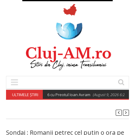
todoxă din 9 august 2026 cu Preotul Ioan Avram
ULTIMELE ȘTIRI
(August 9, 2026 6:28 am)
Sondaj : Romanii petrec cel putin o ora pe