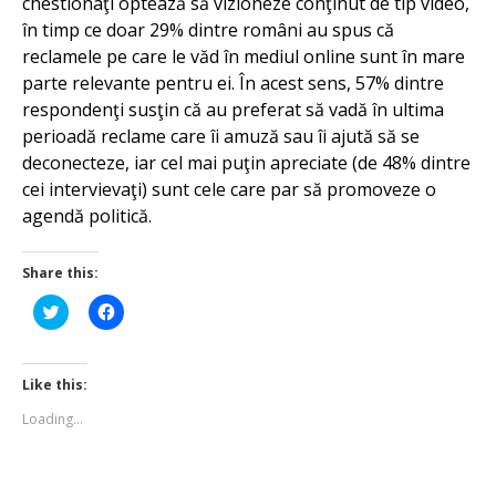
chestionaţi optează să vizioneze conţinut de tip video,
în timp ce doar 29% dintre români au spus că
reclamele pe care le văd în mediul online sunt în mare
parte relevante pentru ei. În acest sens, 57% dintre
respondenţi susţin că au preferat să vadă în ultima
perioadă reclame care îi amuză sau îi ajută să se
deconecteze, iar cel mai puţin apreciate (de 48% dintre
cei intervievaţi) sunt cele care par să promoveze o
agendă politică.
Share this:
Click
Click
to
to
share
share
on
on
Twitter
Facebook
(Opens
(Opens
Like this:
in
in
new
new
Loading...
window)
window)