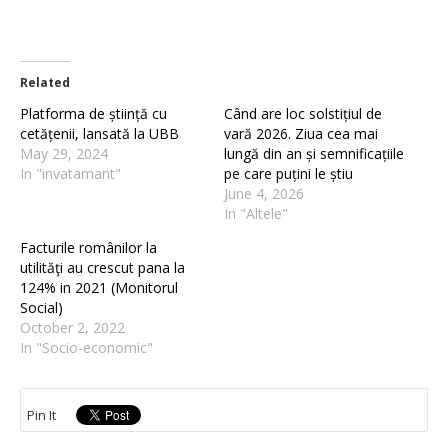
Related
Platforma de știință cu
Când are loc solstițiul de
cetățenii, lansată la UBB
vară 2026. Ziua cea mai
May 29, 2024
lungă din an și semnificațiile
In "invatamant"
pe care puțini le știu
June 4, 2026
In "Altele"
Facturile românilor la
utilităţi au crescut pana la
124% in 2021 (Monitorul
Social)
October 2, 2022
In "Socio-economic"
Pin It