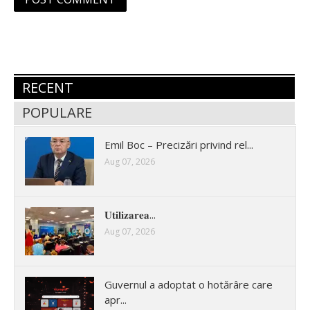
RECENT
POPULARE
Emil Boc – Precizări privind rel...
Aug 07, 2026
𝐔𝐭𝐢𝐥𝐢𝐳𝐚𝐫𝐞𝐚...
Aug 07, 2026
Guvernul a adoptat o hotărâre care
apr...