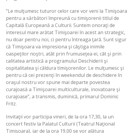
“Le mulţumesc tuturor celor care vor veni la Timişoara
pentru a sărbători împreună cu timişorenii titlul de
Capitală Europeană a Culturii. Suntem onoraţi de
interesul mare arătat Timişoarei în acest an strategic,
nu doar pentru noi, ci pentru întreaga ţară. Sunt sigur
că Timişoara va impresiona şi câştiga inimile
oaspeţilor noştri, atât prin frumuseţea ei, cât şi prin
calitatea artistică a programului Deschiderii şi
ospitalitatea şi căldura timişorenilor. Le mulţumesc şi
pentru că cei prezenţi în weekendul de deschidere în
oraşul nostru vor spune mai departe povestea
curajoasă a Timişoarei multiculturale, inovatoare şi
curajoase”, a transmis, duminică, primarul Dominic
Fritz.
Invitaţii vor participa vineri, de la ora 17,30, la un
concert festiv la Palatul Culturii (Teatrul Naţional
Timişoara), iar de la ora 19,00 se vor alătura