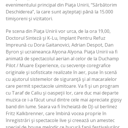
evenimentului principal din Piaţa Unirii, “Sărbătorim
Deschiderea”, la care sunt aşteptaţi până la 15.000
timişoreni şi vizitatori.
Pe scena din Piaţa Unirii vor urca, de la ora 19,00,
Doctorul Sinteză şi K-Lu, Implant Pentru Refuz
împreună cu Dora Gaitanovici, Adrian Despot, Dan
Byron şi ucraineanca Alyona Alyona. Piaţa Unirii va fi
animată de spectacolul aerian al celor de la Duchamp
Pilot / Muare Experience, cu secvenţe coregrafice
originale şi sofisticate realizate în aer, puse în scenă
cu ajutorul sistemelor de siguranţă şi al macaralelor
care permit spectacole uimitoare. Va fi şi un program
cu Taraf de Caliu şi oaspeţii lor, care duc mai departe
muzica ce i-a făcut unul dintre cele mai apreciate gipsy
band din lume. Seara va fi încheiată de DJ-ul berlinez
Fritz Kalkbrenner, care îmbină vocea proprie în
înregistrări şi spectacole live şi creează un amestec
special de house melodic ce bucură fanii festivalurilor