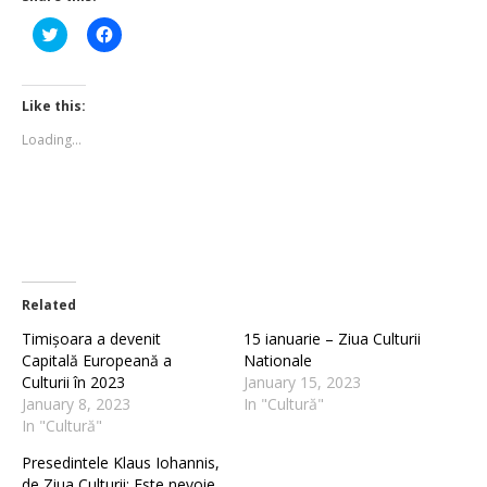
Click
Click
to
to
share
share
on
on
Twitter
Facebook
(Opens
(Opens
Like this:
in
in
new
new
Loading...
window)
window)
Related
Timișoara a devenit
15 ianuarie – Ziua Culturii
Capitală Europeană a
Nationale
Culturii în 2023
January 15, 2023
January 8, 2023
In "Cultură"
In "Cultură"
Presedintele Klaus Iohannis,
de Ziua Culturii: Este nevoie