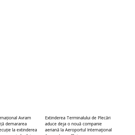
ernațional Avram
Extinderea Terminalului de Plecări
nță demararea
aduce deja o nouă companie
ecuție la extinderea
aeriană la Aeroportul Internaţional