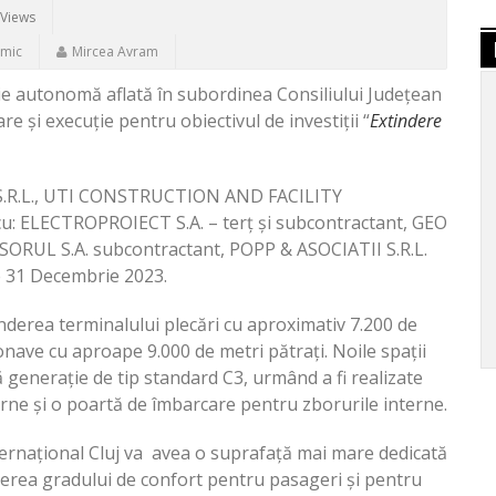
 Views
omic
Mircea Avram
ie autonomă aflată în subordinea Consiliului Județean
e și execuție pentru obiectivul de investiții “
Extindere
RT S.R.L., UTI CONSTRUCTION AND FACILITY
u: ELECTROPROIECT S.A. – terț și subcontractant, GEO
NSORUL S.A. subcontractant, POPP & ASOCIATII S.R.L.
te 31 Decembrie 2023.
derea terminalului plecări cu aproximativ 7.200 de
onave cu aproape 9.000 de metri pătrați. Noile spații
ă generație de tip standard C3, urmând a fi realizate
rne și o poartă de îmbarcare pentru zborurile interne.
ternațional Cluj va avea o suprafață mai mare dedicată
șterea gradului de confort pentru pasageri și pentru