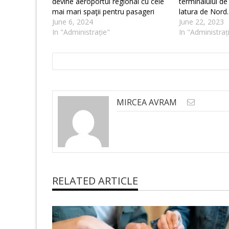
devine aeroportul regional cu cele
terminalului de
mai mari spaţii pentru pasageri
latura de Nord.
June 6, 2024
June 22, 2023
In "Administrație"
In "Administraț
MIRCEA AVRAM
RELATED ARTICLE