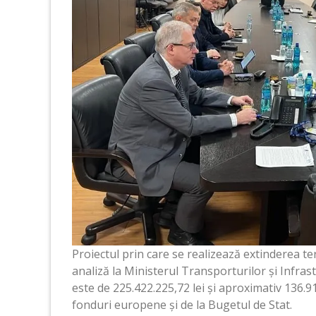
Proiectul prin care se realizează extinderea te
analiză la Ministerul Transporturilor și Infrast
este de 225.422.225,72 lei și aproximativ 136.9
fonduri europene și de la Bugetul de Stat.