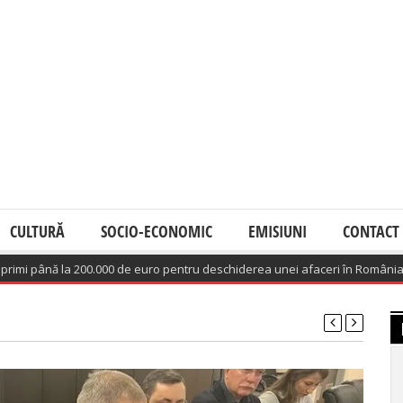
CULTURĂ
SOCIO-ECONOMIC
EMISIUNI
CONTACT
nă la 200.000 de euro pentru deschiderea unei afaceri în România
(August 