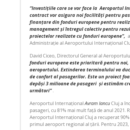
“Investițiile care se vor face la Aeroportul 
contract vor asigura noi facilități pentru p
finanțare din fonduri europene pentru realiza
management și întregul colectiv pentru rez
proiectelor realizate cu fonduri europene”
,
a
Administrație al Aeroportului Internațional Clu
David Ciceo, Directorul General al Aeroportului
fonduri europene este prioritară pentru noi, 
aeroportului. Extinderea terminalului va duc
de confort al pasagerilor. Este un proiect f
depăși 3 milioane de pasageri și estimăm creș
următori”
.
Aeroportul Internațional
Avram Iancu
Cluj a în
pasageri, cu 81% mai mult față de anul 2021. R
Aeroportul Internațional Cluj a recuperat 90% 
primul aeroport regional al țării. Pentru 2023,