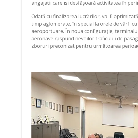
angajații care își desfășoară activitatea în pe
Odată cu finalizarea lucrărilor, va fi optimizat
timp aglomerate, în special la orele de vârf, cu
aeroportuare. În noua configurație, terminalul
aeronave răspund nevoilor traficului de pasage
zboruri preconizat pentru următoarea perioa