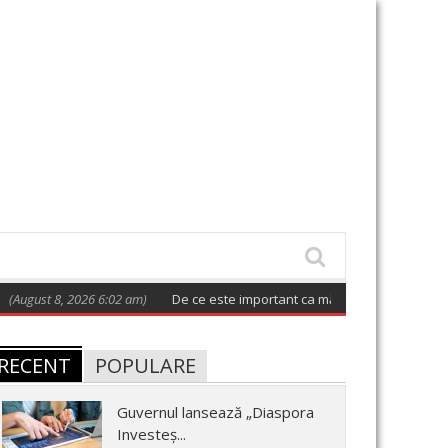
8, 2026 6:02 am)
De ce este important ca măcar o dată la două zile să av
RECENT
POPULARE
Guvernul lansează „Diaspora
Investeș...