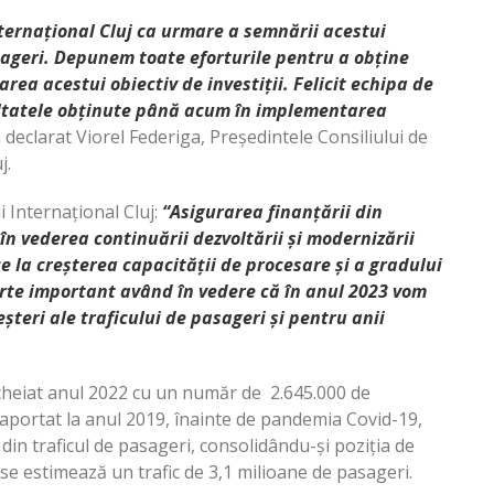
Internațional Cluj ca urmare a semnării acestui
asageri. Depunem toate eforturile pentru a obține
rea acestui obiectiv de investiții. Felicit echipa de
ultatele obținute până acum în implementarea
 declarat Viorel Federiga, Președintele Consiliului de
j.
 Internațional Cluj:
“Asigurarea
finanțării din
în vederea continuării dezvoltării și modernizării
e la creșterea capacității de procesare și a gradului
oarte important având în vedere că în anul 2023 vom
teri ale traficului de pasageri și pentru anii
cheiat anul 2022 cu un număr de 2.645.000 de
aportat la anul 2019, înainte de pandemia Covid-19,
din traficul de pasageri, consolidându-și poziția de
 se estimează un trafic de 3,1 milioane de pasageri.