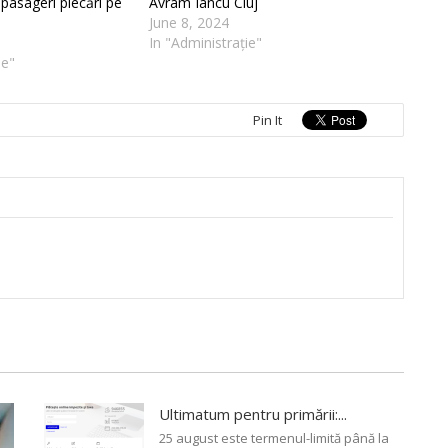
 pasageri plecări pe
Avram Iancu Cluj
June 8, 2024
In "Administrație"
ie"
Pin It
Ultimatum pentru primării:...
25 august este termenul-limită până la