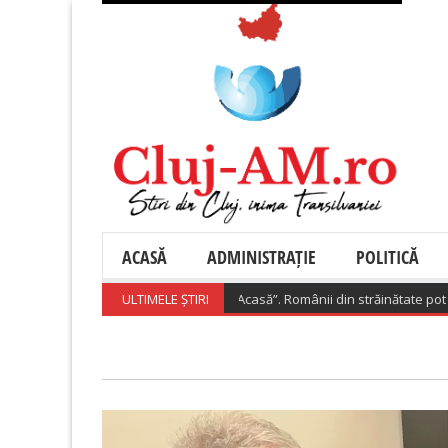
ACASĂ
ADMINISTRAȚIE
POLITICĂ
nsează „Diaspora Investește Acasă”. Românii din străinătate pot primi pâ
ULTIMELE ȘTIRI