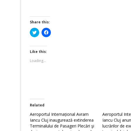
Share this:
Click
Click
to
to
share
share
on
on
Twitter
Facebook
(Opens
(Opens
Like this:
in
in
new
new
Loading...
window)
window)
Related
Aeroportul Internațional Avram
Aeroportul Int
Iancu Cluj inaugurează extinderea
Iancu Cluj anu
Terminalului de Pasageri Plecări şi
lucrărilor de ex