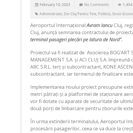
February 10, 2023
No Comments
1,434
Administrație
,
Din Cluj Pentru Tine
,
Politică
,
Socio-Econ
Aeroportul Internațional
Avram Iancu
Cluj, reg
Cluj, anunță semnarea contractului de proiectar
terminal pasageri plecări pe latura de Nord”.
Proiectul va fi realizat de Asocierea BOG’A
MANAGEMENT S.A. și ACI CLUJ S.A. împreună c
ARC S.R.L. terț și subcontractant, KONE ASCE
subcontractant, iar termenul de finalizare es
Implementarea noului proiect presupune extin
metri pătrați și a platformei de staționare aer
vor fi dotate cu aparate de securitate de ultim
două porți de îmbarcare pentru zborurile exte
În urma extinderii terminalului, Aeroportul In
procesării pasagerilor, ceea ce va duce la cre