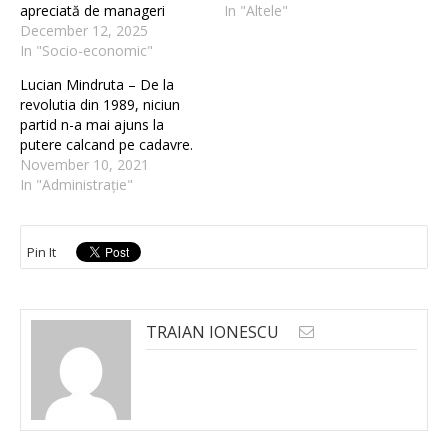
apreciată de manageri
In "Altele"
December 12, 2025
In "Socio-economic"
Lucian Mindruta – De la
revolutia din 1989, niciun
partid n-a mai ajuns la
putere calcand pe cadavre.
November 10, 2021
In "Administrație"
Pin It
TRAIAN IONESCU