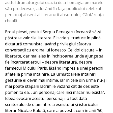
astfel dramaturgului ocazia de a-l omagia pe marele
său predecesor, aducând în fața publicului celebrul
personaj absent al literaturii absurdului, Cântăreaţa
cheală.
Eroul piesei, poetul Sergiu Penegaru încearcă să-şi
păstreze valorile literare. El scrie și traduce în plină
dictatură comunistă, având privilegiul câtorva
conversaţii cu eroina lui Ionesco. Cei doi discută – în
libertate, dar mai ales în închisoarea unde ajunge să
fie încarcerat eroul – despre literatură, despre
farmecul Micului Paris, lăsând impresia unei perechi
aflate la prima întâlnire. La următoarele întâlniri,
gesturile ei devin mai intime, iar în cele din urmă nu-și
mai poate stăpâni lacrimile văzând cât de des este
pomenită ea, „un personaj care nici măcar nu există”.
Ideea evocării acestui personaj i-a fost dată
scriitorului de o amintire a eseistului şi istoricului
literar Nicolae Balotă, care a povestit cum în anii ’50,