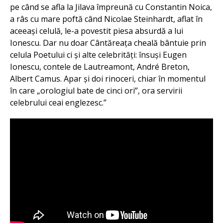
pe când se afla la Jilava împreună cu Constantin Noica,
a râs cu mare poftă când Nicolae Steinhardt, aflat în
aceeași celulă, le-a povestit piesa absurdă a lui
Ionescu. Dar nu doar Cântăreața cheală bântuie prin
celula Poetului ci și alte celebrități: însuși Eugen
Ionescu, contele de Lautreamont, André Breton,
Albert Camus. Apar și doi rinoceri, chiar în momentul
în care „orologiul bate de cinci ori”, ora servirii
celebrului ceai englezesc.”