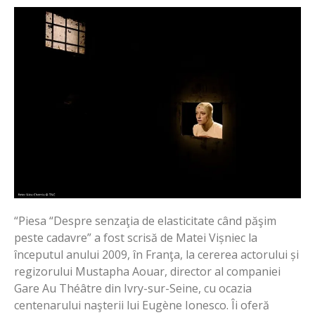
“Piesa “Despre senzaţia de elasticitate când păşim
peste cadavre” a fost scrisă de Matei Vișniec la
ȋnceputul anului 2009, ȋn Franţa, la cererea actorului și
regizorului Mustapha Aouar, director al companiei
Gare Au Théâtre din Ivry-sur-Seine, cu ocazia
centenarului naşterii lui Eugène Ionesco. Îi oferă