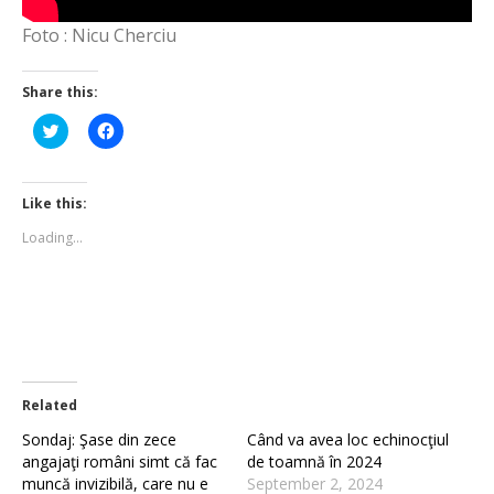
Foto : Nicu Cherciu
Share this:
Click
Click
to
to
share
share
on
on
Twitter
Facebook
(Opens
(Opens
Like this:
in
in
new
new
Loading...
window)
window)
Related
Sondaj: Şase din zece
Când va avea loc echinocţiul
angajaţi români simt că fac
de toamnă în 2024
muncă invizibilă, care nu e
September 2, 2024