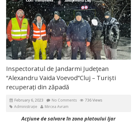
Inspectoratul de Jandarmi Judeţean
“Alexandru Vaida Voevod”Cluj – Turiști
recuperați din zăpadă
February 6, 2023
No Comments
736 Views
Administrație
Mircea Avram
Acţiune de salvare în zona platoului Ijar