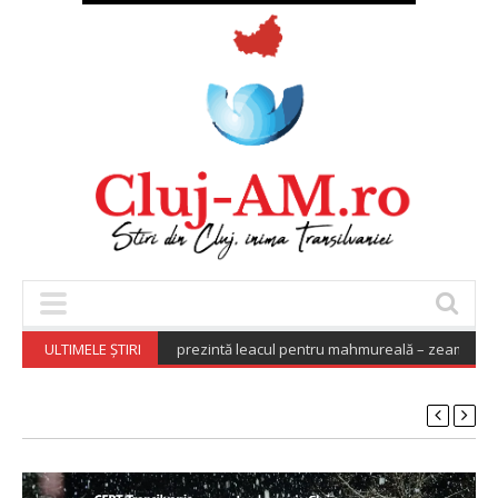
recere la UNTOLD, Boc prezintă leacul pentru mahmureală – zeamă de va
ULTIMELE ȘTIRI