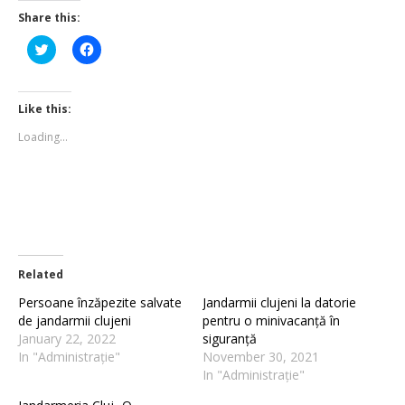
Share this:
Click
Click
to
to
share
share
on
on
Twitter
Facebook
(Opens
(Opens
Like this:
in
in
new
new
Loading...
window)
window)
Related
Persoane înzăpezite salvate
Jandarmii clujeni la datorie
de jandarmii clujeni
pentru o minivacanță în
January 22, 2022
siguranță
In "Administrație"
November 30, 2021
In "Administrație"