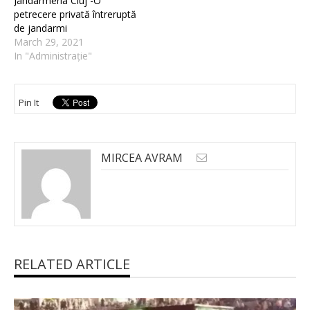
Jandarmeria Cluj -O
petrecere privată întreruptă
de jandarmi
March 29, 2021
In "Administrație"
Pin It
MIRCEA AVRAM
RELATED ARTICLE