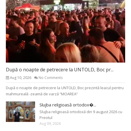
După o noapte de petrecere la UNTOLD, Boc pr...
Aug 10, 2026
No Comments
După o noapte de petrecere la UNTOLD, Boc prezintă leacul pentru
mahmureală -zeamă de varză “MOAREA”
Slujba religioasă ortodox�...
Slujba religioasă ortodoxă din 9 august 2026 cu
Preotul
Aug 09, 2026