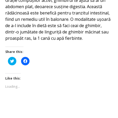
Grație compușilor activi, ghimbirul te ajută să ai un
abdomen plat, deoarece susține digestia. Această
rădăcinoasă este benefică pentru tranzitul intestinal,
fiind un remediu util în balonare. O modalitate ușoară
de a-l include în dietă este să faci ceai de ghimbir,
dintr-o jumătate de linguriță de ghimbir măcinat sau
proaspăt ras, la 1 cană cu apă fierbinte.
Share this:
Click
Click
to
to
share
share
on
on
Twitter
Facebook
(Opens
(Opens
Like this:
in
in
new
new
Loading...
window)
window)