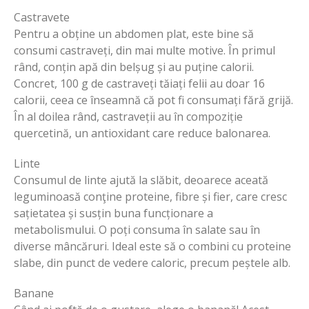
Castravete
Pentru a obține un abdomen plat, este bine să
consumi castraveți, din mai multe motive. În primul
rând, conțin apă din belșug și au puține calorii.
Concret, 100 g de castraveți tăiați felii au doar 16
calorii, ceea ce înseamnă că pot fi consumați fără grijă.
În al doilea rând, castraveții au în compoziție
quercetină, un antioxidant care reduce balonarea.
Linte
Consumul de linte ajută la slăbit, deoarece aceată
leguminoasă conţine proteine, fibre și fier, care cresc
sațietatea și susțin buna funcționare a
metabolismului. O poți consuma în salate sau în
diverse mâncăruri. Ideal este să o combini cu proteine
slabe, din punct de vedere caloric, precum peștele alb.
Banane