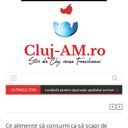
𝐧𝐬𝐚𝐛𝐢𝐥𝐚̆ 𝐚 𝐝𝐫𝐨𝐧𝐞𝐥𝐨𝐫 𝐞𝐬𝐭𝐞 𝐞𝐬𝐞𝐧𝐭̦𝐢𝐚𝐥𝐚̆ 𝐩𝐞𝐧𝐭𝐫𝐮 𝐬𝐢𝐠𝐮𝐫𝐚𝐧𝐭̦𝐚 𝐬𝐩𝐚𝐭̦𝐢𝐮𝐥𝐮𝐢 𝐚𝐞𝐫𝐢𝐚𝐧!
ULTIMELE ȘTIRI
(August 7, 
Ce alimente să consumi ca să scapi de