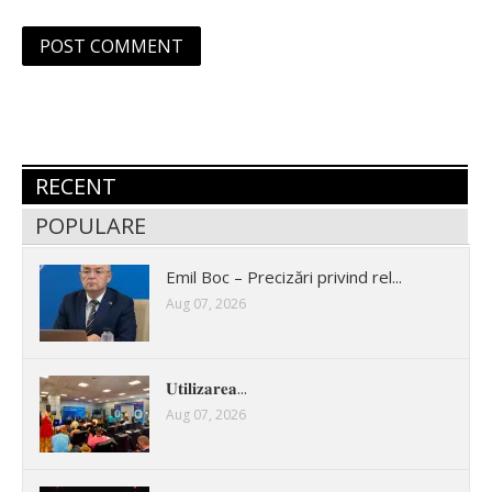
RECENT
POPULARE
Emil Boc – Precizări privind rel...
Aug 07, 2026
𝐔𝐭𝐢𝐥𝐢𝐳𝐚𝐫𝐞𝐚...
Aug 07, 2026