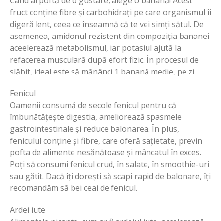
Când ai poftă de o gustare, alege o banană! Acest
fruct conține fibre și carbohidrați pe care organismul îi
digeră lent, ceea ce înseamnă că te vei simți sătul. De
asemenea, amidonul rezistent din compoziția bananei
aceelerează metabolismul, iar potasiul ajută la
refacerea musculară după efort fizic. În procesul de
slăbit, ideal este să mănânci 1 banană medie, pe zi.
Fenicul
Oamenii consumă de secole fenicul pentru că
îmbunătățește digestia, ameliorează spasmele
gastrointestinale și reduce balonarea. În plus,
feniculul conține și fibre, care oferă sațietate, previn
pofta de alimente nesănătoase și mâncatul în exces.
Poți să consumi fenicul crud, în salate, în smoothie-uri
sau gătit. Dacă îți dorești să scapi rapid de balonare, îți
recomandăm să bei ceai de fenicul.
Ardei iute