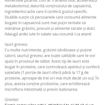
Alimentele picante, cum ar fi ardeiul iute, accelerează
metabolismul, datorită conținutului de capsaicină,
ingredientul activ care îi conferă gustul specific.
Studiile susțin că persoanele care consumă alimente
bogate în capsaicină sunt mai puțin tentate să
mănânce grăsimi, precum și alimente sărate și dulci.
Adaugă ardei iute în salate sau cosumă-l ca atare!
Iaurt grecesc
Cu multe nutrimente, grăsimi sănătoase și puține
calorii, iaurtul grecesc are toate calitățile care te vor
ajuta în procesul de slăbit. Acest tip de iaurt este
bogat în proteine, care controlează apetitul și conferă
sațietate (1 porție de iaurt oferă până la 17 g de
proteine, aproape de trei ori mai mult decât un ou). În
plus, acesta conține probiotice, care echilibrează
microflora intestinală și previn balonarea.
Ghimbir