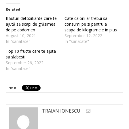
Related
Băuturi detoxifiante care te
Cate calorii ar trebui sa
ajută să scapi de grăsimea
consumi pe zi pentru a
de pe abdomen
scapa de kilogramele in plus
August 10, 2021
September 12, 2022
In "sanatate"
In "sanatate"
Top 10 fructe care te ajuta
sa slabesti
September 26, 2022
In "sanatate"
Pin It
TRAIAN IONESCU