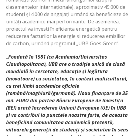
clasamentelor internaționale), aproximativ 49.000 de
studenți și 4.000 de angajați urmând să beneficieze de
unități academice mai performante. De asemenea,
proiectul va investi în eficiența energetică pentru
reducerea facturilor la energie și reducerea emisiilor
de carbon, urmând programul „UBB Goes Green”.
„
Fondată în 1581 (ca Academia/Universitas
Claudiopolitana), UBB are o tradiție unică de clasă
mondială în cercetare, educație și legătura
(inovatoare) cu societatea, în context multicultural,
cu trei limbi academice oficiale
(română/maghiară/germană). Noua finanțare de 35
mil. EURO din partea Băncii Europene de Investiții
(BEI) arată încrederea Uniunii Europene (UE) în UBB
și va contribui la punctele noastre forte, de aceasta
beneficiind comunitatea academică prezentă,
viitoarele generații de studenți și societatea în sens