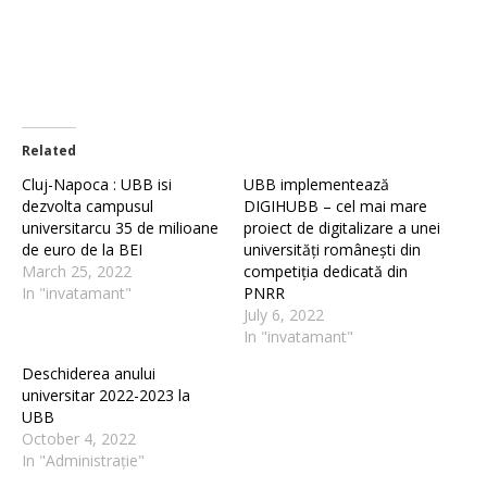
Related
Cluj-Napoca : UBB isi
UBB implementează
dezvolta campusul
DIGIHUBB – cel mai mare
universitarcu 35 de milioane
proiect de digitalizare a unei
de euro de la BEI
universități românești din
March 25, 2022
competiția dedicată din
In "invatamant"
PNRR
July 6, 2022
In "invatamant"
Deschiderea anului
universitar 2022-2023 la
UBB
October 4, 2022
In "Administrație"