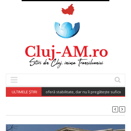
i spun că munca le oferă stabilitate, dar nu îi pregătește suficient pentru v
ULTIMELE ȘTIRI