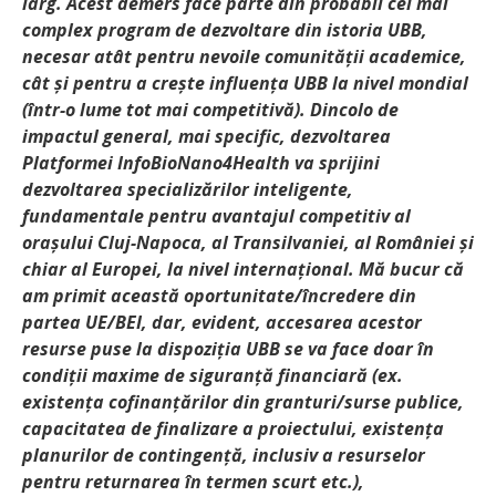
larg. Acest demers face parte din probabil cel mai
complex program de dezvoltare din istoria UBB,
necesar atât pentru nevoile comunității academice,
cât și pentru a crește influența UBB la nivel mondial
(într-o lume tot mai competitivă). Dincolo de
impactul general, mai specific, dezvoltarea
Platformei InfoBioNano4Health va sprijini
dezvoltarea specializărilor inteligente,
fundamentale pentru avantajul competitiv al
orașului Cluj-Napoca, al Transilvaniei, al României și
chiar al Europei, la nivel internațional. Mă bucur că
am primit această oportunitate/încredere din
partea UE/BEI, dar, evident, accesarea acestor
resurse puse la dispoziția UBB se va face doar în
condiții maxime de siguranță financiară (ex.
existența cofinanțărilor din granturi/surse publice,
capacitatea de finalizare a proiectului, existența
planurilor de contingență, inclusiv a resurselor
pentru returnarea în termen scurt etc.),