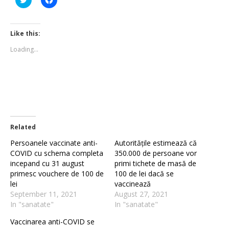
to
to
share
share
on
on
Twitter
Facebook
(Opens
(Opens
Like this:
in
in
new
new
Loading...
window)
window)
Related
Persoanele vaccinate anti-
Autoritățile estimează că
COVID cu schema completa
350.000 de persoane vor
incepand cu 31 august
primi tichete de masă de
primesc vouchere de 100 de
100 de lei dacă se
lei
vaccinează
September 11, 2021
August 27, 2021
In "sanatate"
In "sanatate"
Vaccinarea anti-COVID se