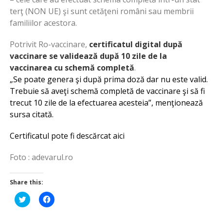
terţ (NON UE) şi sunt cetăţeni români sau membrii
familiilor acestora.
Potrivit Ro-vaccinare,
certificatul digital după
vaccinare se validează după 10 zile de la
vaccinarea cu schemă completă
.
„Se poate genera şi după prima doză dar nu este valid.
Trebuie să aveţi schemă completă de vaccinare şi să fi
trecut 10 zile de la efectuarea acesteia”, menţionează
sursa citată.
Certificatul pote fi descărcat aici
Foto : adevarul.ro
Share this:
Click
Click
to
to
share
share
on
on