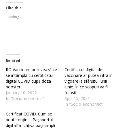
Twitter
Facebook
(Opens
(Opens
Like this:
in
in
new
new
Loading...
window)
window)
Related
RO Vaccinare precizează ce
Certificatul digital de
se întâmplă cu certificatul
vaccinare ar putea intra în
digital COVID după doza
vigoare la sfârșitul lunii
booster
iunie. În ce scopuri va fi
January 10, 2022
folosit
In "Socio-economic"
April 15, 2021
In "Socio-economic"
Certificat COVID. Cum se
poate obţine „Paşaportul
digital“ în câţiva paşi simpli