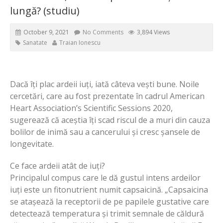
lungă? (studiu)
October 9, 2021
No Comments
3,894 Views
Sanatate
Traian Ionescu
Dacă îți plac ardeii iuți, iată câteva vești bune. Noile
cercetări, care au fost prezentate în cadrul American
Heart Association’s Scientific Sessions 2020,
sugerează că aceștia îți scad riscul de a muri din cauza
bolilor de inimă sau a cancerului și cresc șansele de
longevitate.
Ce face ardeii atât de iuți?
Principalul compus care le dă gustul intens ardeilor
iuți este un fitonutrient numit capsaicină. „Capsaicina
se atașează la receptorii de pe papilele gustative care
detectează temperatura și trimit semnale de căldură