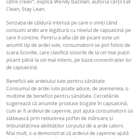
către creier”, explică Wendy Bazilian, autorul cărții Eat
Clean, Stay Lean.
Senzația de căldură intensă pe care o simți când
consumi ardei are legătură cu nivelul de capsaicină pe
care îl conține. Pentru a afla cât de picant este un
anumit tip de ardei iute, consumatorii se pot folosi de
scara Scoville, care clasifică soiurile de la cel mai puțin
picant până la cel mai intens, pe baza concentrației lor
de capsaicină.
Beneficii ale ardeiului iute pentru sănătate
Consumul de ardei iute poate aduce, de asemenea, o
mulțime de beneficii pentru sănătate. Cercetările
sugerează că anumite produse bogate în capsaicină,
cum ar fi ardeiul de cayenne, pot ajuta consumatorii să
slăbească prin reducerea poftei de mâncare și
îmbunătățirea abilităților corpului de a arde calorii.
Mai mult, s-a demonstrat că ardeiul de cayenne ajută