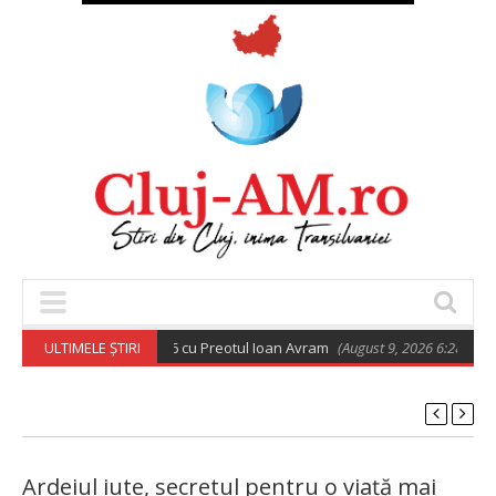
odoxă din 9 august 2026 cu Preotul Ioan Avram
ULTIMELE ȘTIRI
(August 9, 2026 6:28 am)
Ardeiul iute, secretul pentru o viață mai