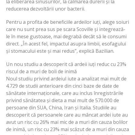
la eliberarea sinusurilor, la calmarea durerii și la
reducerea dezvoltării unor bacterii.
Pentru a profita de beneficiile ardeilor iuți, alege soiuri
care nu sunt prea sus pe scara Scoville și integrează-
le în mese gustoase, mai degrabă decât să le consumi
direct. „În acest fel, impactul asupra limbii, esofagului
și stomacului este și mai redus”, explică Bazilian.
Un nou studiu a descoperit că ardeii iuți reduc cu 23%
riscul de a muri de boli de inimă
Noul studiu privind ardeiul iute a analizat mai mult de
4.729 de studii anterioare din cinci baze de date de
sănătate internaționale, care au inclus înregistrările
privind sănătatea și dieta a mai mult de 570.000 de
persoane din SUA, China, Iran și Italia. Studiile au
descoperit că persoanele care au mâncat ardei iute au
avut un risc cu 26% mai mic de a muri din cauza bolilor
de inimă, un risc cu 23% mai scăzut de a muri din cauza