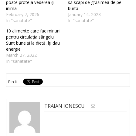
poate proteja vederea și
să scapi de grăsimea de pe
inima
burtă
February 7, 2026
January 14, 2023
In "sanatate"
In "sanatate"
10 alimente care fac minuni
pentru circulația sângelui.
Sunt bune și la dietă, îți dau
energie
March 27, 2022
In "sanatate"
Pin It
TRAIAN IONESCU