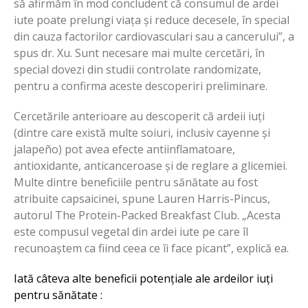
să afirmăm în mod concludent că consumul de ardei
iute poate prelungi viața și reduce decesele, în special
din cauza factorilor cardiovasculari sau a cancerului”, a
spus dr. Xu. Sunt necesare mai multe cercetări, în
special dovezi din studii controlate randomizate,
pentru a confirma aceste descoperiri preliminare.
Cercetările anterioare au descoperit că ardeii iuți
(dintre care există multe soiuri, inclusiv cayenne și
jalapeño) pot avea efecte antiinflamatoare,
antioxidante, anticanceroase și de reglare a glicemiei.
Multe dintre beneficiile pentru sănătate au fost
atribuite capsaicinei, spune Lauren Harris-Pincus,
autorul The Protein-Packed Breakfast Club. „Acesta
este compusul vegetal din ardei iute pe care îl
recunoaștem ca fiind ceea ce îi face picant”, explică ea.
Iată câteva alte beneficii potențiale ale ardeilor iuți
pentru sănătate :