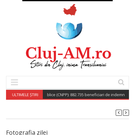
Nationala de Pensii Publice (CNPP): 882.735 beneficiari de indemnizație so
ULTIMELE ȘTIRI
Fotografia zilei