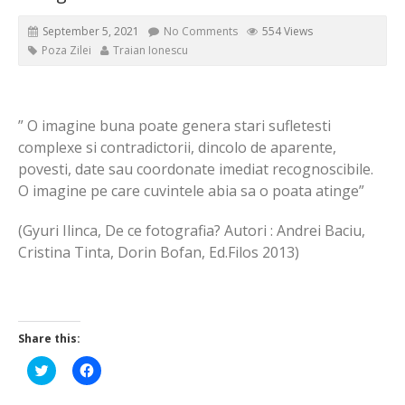
September 5, 2021
No Comments
554 Views
Poza Zilei
Traian Ionescu
” O imagine buna poate genera stari sufletesti
complexe si contradictorii, dincolo de aparente,
povesti, date sau coordonate imediat recognoscibile.
O imagine pe care cuvintele abia sa o poata atinge”
(Gyuri Ilinca, De ce fotografia? Autori : Andrei Baciu,
Cristina Tinta, Dorin Bofan, Ed.Filos 2013)
Share this:
Click
Click
to
to
share
share
on
on