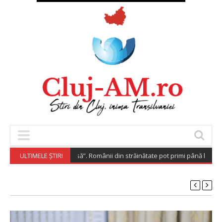
pora Investește Acasă”. Românii din străinătate pot primi până la 200.000
ULTIMELE ȘTIRI