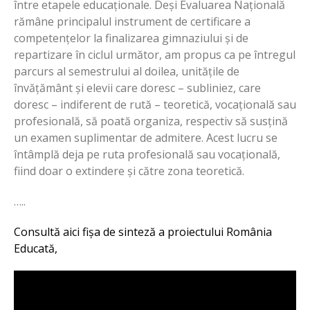
între etapele educaționale. Deși Evaluarea Națională
rămâne principalul instrument de certificare a
competențelor la finalizarea gimnaziului și de
repartizare în ciclul următor, am propus ca pe întregul
parcurs al semestrului al doilea, unitățile de
învățământ și elevii care doresc – subliniez, care
doresc – indiferent de rută – teoretică, vocațională sau
profesională, să poată organiza, respectiv să susțină
un examen suplimentar de admitere. Acest lucru se
întâmplă deja pe ruta profesională sau vocațională,
fiind doar o extindere și către zona teoretică.
…..
Consultă aici fișa de sinteză a proiectului România
Educată,