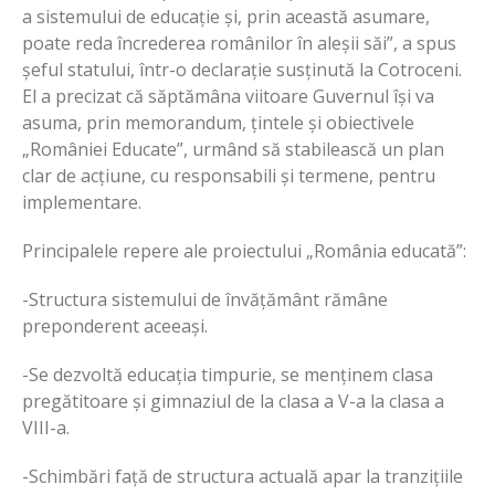
a sistemului de educație și, prin această asumare,
poate reda încrederea românilor în aleșii săi”, a spus
șeful statului, într-o declarație susținută la Cotroceni.
El a precizat că săptămâna viitoare Guvernul își va
asuma, prin memorandum, țintele și obiectivele
„României Educate”, urmând să stabilească un plan
clar de acțiune, cu responsabili și termene, pentru
implementare.
Principalele repere ale proiectului „România educată”:
-Structura sistemului de învățământ rămâne
preponderent aceeași.
-Se dezvoltă educația timpurie, se menținem clasa
pregătitoare și gimnaziul de la clasa a V-a la clasa a
VIII-a.
-Schimbări față de structura actuală apar la tranzițiile