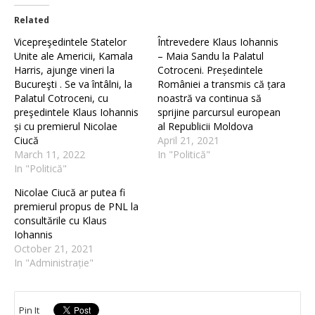
Related
Vicepreşedintele Statelor
Întrevedere Klaus Iohannis
Unite ale Americii, Kamala
– Maia Sandu la Palatul
Harris, ajunge vineri la
Cotroceni. Președintele
Bucureşti . Se va întâlni, la
României a transmis că țara
Palatul Cotroceni, cu
noastră va continua să
preşedintele Klaus Iohannis
sprijine parcursul european
și cu premierul Nicolae
al Republicii Moldova
Ciucă
April 21, 2021
March 11, 2022
In "Politică"
In "Politică"
Nicolae Ciucă ar putea fi
premierul propus de PNL la
consultările cu Klaus
Iohannis
October 21, 2021
In "Administrație"
Pin It