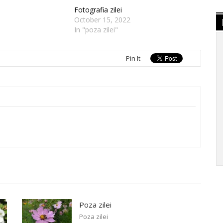
Fotografia zilei
October 15, 2022
In "poza zilei"
Pin It
Poza zilei
Poza zilei