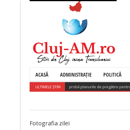
ACASĂ
ADMINISTRAȚIE
POLITICĂ
vernul a adoptat o hotărâre care aprobă planurile de pregătire pentru ris
ULTIMELE ȘTIRI
Fotografia zilei