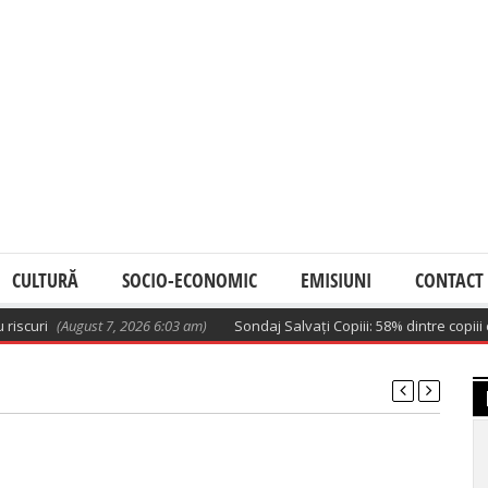
CULTURĂ
SOCIO-ECONOMIC
EMISIUNI
CONTACT
curi
(August 7, 2026 6:03 am)
Sondaj Salvați Copiii: 58% dintre copiii cu 