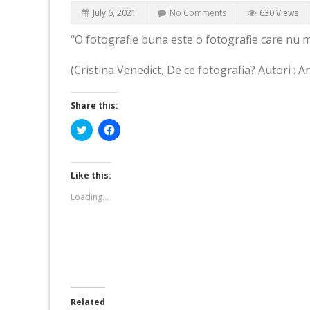
July 6, 2021
No Comments
630 Views
“O fotografie buna este o fotografie care nu m
(Cristina Venedict, De ce fotografia? Autori : A
Share this:
Click
Click
to
to
share
share
on
on
Twitter
Facebook
(Opens
(Opens
Like this:
in
in
new
new
Loading...
window)
window)
Related