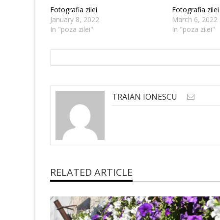
Fotografia zilei
Fotografia zilei
January 8, 2022
March 6, 2022
In "poza zilei"
In "poza zilei"
TRAIAN IONESCU
RELATED ARTICLE