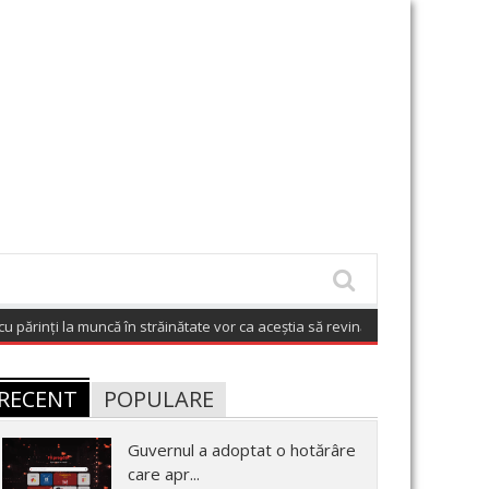
părinți la muncă în străinătate vor ca aceștia să revină în România
(August 7
RECENT
POPULARE
Guvernul a adoptat o hotărâre
care apr...