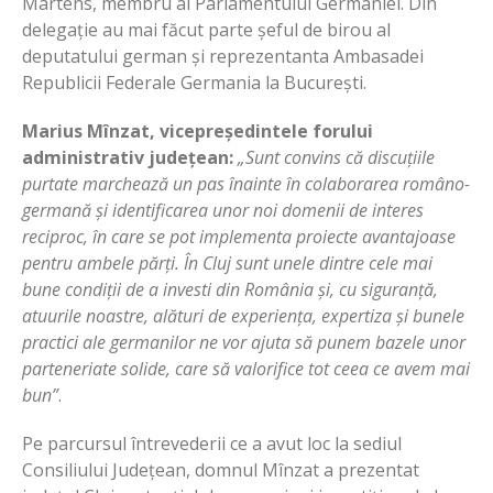
Martens, membru al Parlamentului Germaniei. Din
delegație au mai făcut parte șeful de birou al
deputatului german și reprezentanta Ambasadei
Republicii Federale Germania la București.
Marius Mînzat, vicepreședintele forului
administrativ județean:
„Sunt convins că discuțiile
purtate marchează un pas înainte în colaborarea
româno-
germană
și identificarea unor noi domenii de interes
reciproc, în care se pot implementa proiecte avantajoase
pentru ambele părți. În Cluj sunt unele dintre cele mai
bune condiții de a investi din România și, cu siguranță,
atuurile noastre, alături de experiența, expertiza și bunele
practici ale germanilor ne vor ajuta să punem bazele unor
parteneriate solide, care să valorifice tot ceea ce avem mai
bun”
.
Pe parcursul întrevederii ce a avut loc la sediul
Consiliului Județean, domnul Mînzat a prezentat