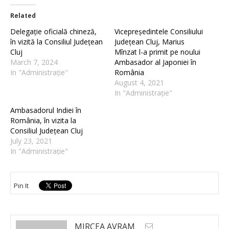
Related
Delegație oficială chineză,
Vicepreședintele Consiliului
în vizită la Consiliul Județean
Județean Cluj, Marius
Cluj
Mînzat l-a primit pe noului
March 7, 2024
Ambasador al Japoniei în
In "Administrație"
România
August 4, 2021
In "Administrație"
Ambasadorul Indiei în
România, în vizita la
Consiliul Județean Cluj
July 23, 2021
In "Administrație"
Pin It
MIRCEA AVRAM