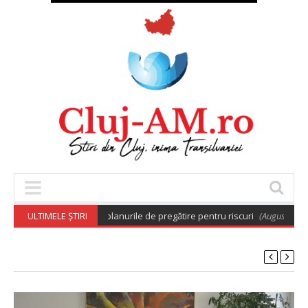
otărâre care aprobă planurile de pregătire pentru riscuri
ULTIMELE ȘTIRI
(August 7, 2026 