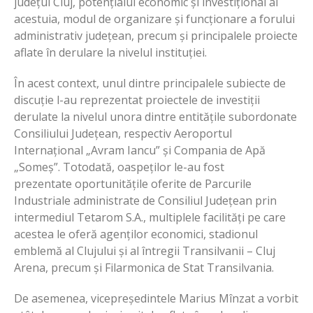
județul Cluj, potențialul economic și investițional al
acestuia, modul de organizare și funcționare a forului
administrativ județean, precum și principalele proiecte
aflate în derulare la nivelul instituției.
În acest context, unul dintre principalele subiecte de
discuţie l-au reprezentat proiectele de investiții
derulate la nivelul unora dintre entitățile subordonate
Consiliului Județean, respectiv Aeroportul
Internațional „Avram Iancu” și Compania de Apă
„Someș”. Totodată, oaspeților le-au fost
prezentate oportunitățile oferite de Parcurile
Industriale administrate de Consiliul Județean prin
intermediul Tetarom S.A., multiplele facilităţi pe care
acestea le oferă agenților economici, stadionul
emblemă al Clujului și al întregii Transilvanii – Cluj
Arena, precum și Filarmonica de Stat Transilvania.
De asemenea, vicepreședintele Marius Mînzat a vorbit