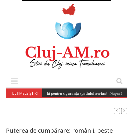
𝐚̆ 𝐚 𝐝𝐫𝐨𝐧𝐞𝐥𝐨𝐫 𝐞𝐬𝐭𝐞 𝐞𝐬𝐞𝐧𝐭̦𝐢𝐚𝐥𝐚̆ 𝐩𝐞𝐧𝐭𝐫𝐮 𝐬𝐢𝐠𝐮𝐫𝐚𝐧𝐭̦𝐚 𝐬𝐩𝐚𝐭̦𝐢𝐮𝐥𝐮𝐢 𝐚𝐞𝐫𝐢𝐚𝐧!
ULTIMELE ȘTIRI
(August 6, 2026 
Puterea de cumpărare: românii, peste