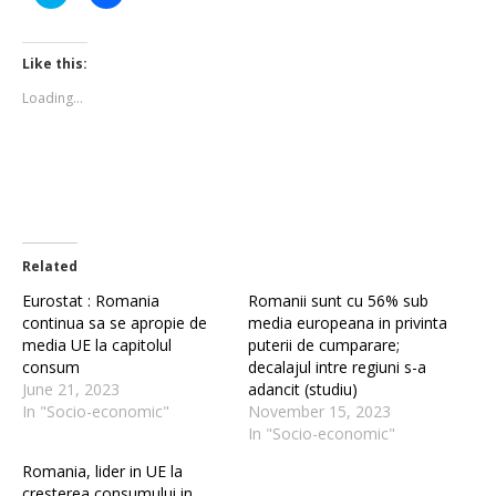
to
to
share
share
on
on
Twitter
Facebook
(Opens
(Opens
Like this:
in
in
new
new
Loading...
window)
window)
Related
Eurostat : Romania
Romanii sunt cu 56% sub
continua sa se apropie de
media europeana in privinta
media UE la capitolul
puterii de cumparare;
consum
decalajul intre regiuni s-a
June 21, 2023
adancit (studiu)
In "Socio-economic"
November 15, 2023
In "Socio-economic"
Romania, lider in UE la
cresterea consumului in