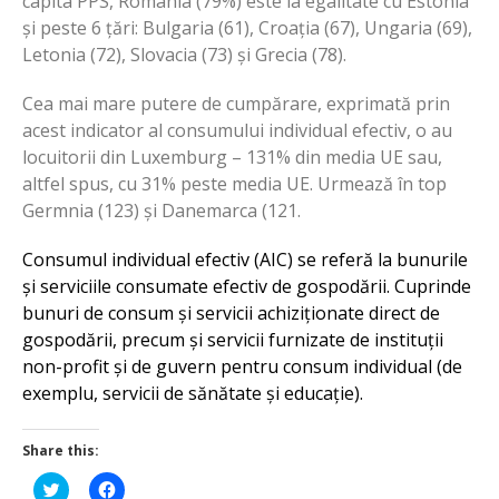
capita PPS, România (79%) este la egalitate cu Estonia
și peste 6 țări: Bulgaria (61), Croația (67), Ungaria (69),
Letonia (72), Slovacia (73) și Grecia (78).
Cea mai mare putere de cumpărare, exprimată prin
acest indicator al consumului individual efectiv, o au
locuitorii din Luxemburg – 131% din media UE sau,
altfel spus, cu 31% peste media UE. Urmează în top
Germnia (123) și Danemarca (121.
Consumul individual efectiv (AIC) se referă la bunurile
și serviciile consumate efectiv de gospodării. Cuprinde
bunuri de consum și servicii achiziționate direct de
gospodării, precum și servicii furnizate de instituții
non-profit și de guvern pentru consum individual (de
exemplu, servicii de sănătate și educație).
Share this:
Click
Click