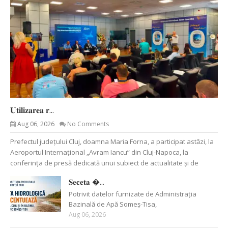
𝐔𝐭𝐢𝐥𝐢𝐳𝐚𝐫𝐞𝐚 𝐫...
Aug 06, 2026
No Comments
Prefectul județului Cluj, doamna Maria Forna, a participat astăzi, la
Aeroportul Internațional „Avram Iancu” din Cluj-Napoca, la
conferința de presă dedicată unui subiect de actualitate și de
𝐒𝐞𝐜𝐞𝐭𝐚 �...
Potrivit datelor furnizate de Administrația
Bazinală de Apă Someș-Tisa,
Aug 06, 2026