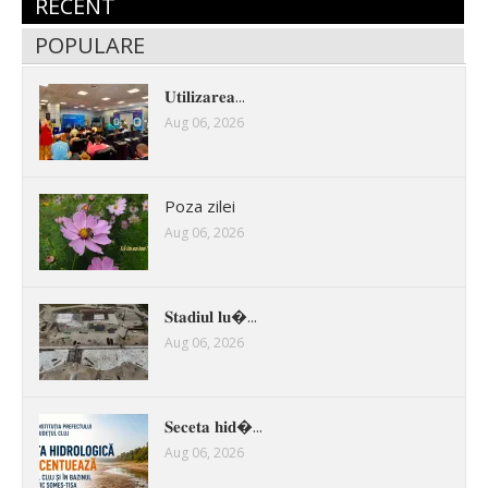
RECENT
POPULARE
𝐔𝐭𝐢𝐥𝐢𝐳𝐚𝐫𝐞𝐚...
Aug 06, 2026
Poza zilei
Aug 06, 2026
𝐒𝐭𝐚𝐝𝐢𝐮𝐥 𝐥𝐮�...
Aug 06, 2026
𝐒𝐞𝐜𝐞𝐭𝐚 𝐡𝐢𝐝�...
Aug 06, 2026