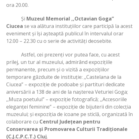
ora 20.00.
Și
Muzeul Memorial ,,Octavian Goga”
Ciucea
se va alătura instituțiilor care participă la acest
eveniment și își așteaptă publicul în intervalul orar
12.00 – 22.30 cu o serie de activități deosebite.
Astfel, cei prezenți vor putea face, cu acest
prilej, un tur al muzeului, admirând expozițiile
permanente, precum și o vizită a expozițiilor
temporare găzduite de instituție: ,,Castelana de la
Ciucea” – expoziție de podoabe și partituri dedicate
aniversării a 138 de ani de la nașterea Veturiei Goga;
,,Muza poetului” – expoziție fotografică; ,,Accesoriile
eleganței feminine” – expoziție de bijuterii din colecția
muzeului; și expoziția de icoane pe sticlă, organizată în
colaborare cu
Centrul Județean pentru
Conservarea și Promovarea Culturii Tradiționale
(C.J.C.P.C.T.) Cluj
.