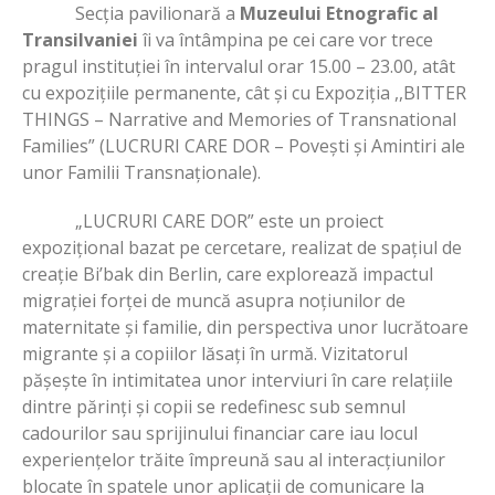
Secția pavilionară a
Muzeului Etnografic al
Transilvaniei
îi va întâmpina pe cei care vor trece
pragul instituției în intervalul orar 15.00 – 23.00, atât
cu expozițiile permanente, cât și cu Expoziția ,,BITTER
THINGS – Narrative and Memories of Transnational
Families” (LUCRURI CARE DOR – Povești și Amintiri ale
unor Familii Transnaționale).
„LUCRURI CARE DOR” este un proiect
expoziţional bazat pe cercetare, realizat de spațiul de
creație Bi’bak din Berlin, care explorează impactul
migraţiei forței de muncă asupra noţiunilor de
maternitate şi familie, din perspectiva unor lucrătoare
migrante şi a copiilor lăsaţi în urmă. Vizitatorul
pășește în intimitatea unor interviuri în care relațiile
dintre părinți și copii se redefinesc sub semnul
cadourilor sau sprijinului financiar care iau locul
experienţelor trăite împreună sau al interacțiunilor
blocate în spatele unor aplicații de comunicare la