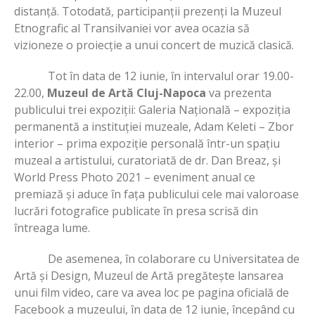
distanță. Totodată, participanții prezenți la Muzeul
Etnografic al Transilvaniei vor avea ocazia să
vizioneze o proiecție a unui concert de muzică clasică.
Tot în data de 12 iunie, în intervalul orar 19.00-
22.00,
Muzeul de Artă Cluj-Napoca
va prezenta
publicului trei expoziții: Galeria Națională – expoziția
permanentă a instituției muzeale, Adam Keleti – Zbor
interior – prima expoziție personală într-un spațiu
muzeal a artistului, curatoriată de dr. Dan Breaz, și
World Press Photo 2021 – eveniment anual ce
premiază și aduce în fața publicului cele mai valoroase
lucrări fotografice publicate în presa scrisă din
întreaga lume.
De asemenea, în colaborare cu Universitatea de
Artă și Design, Muzeul de Artă pregătește lansarea
unui film video, care va avea loc pe pagina oficială de
Facebook a muzeului, în data de 12 iunie, începând cu