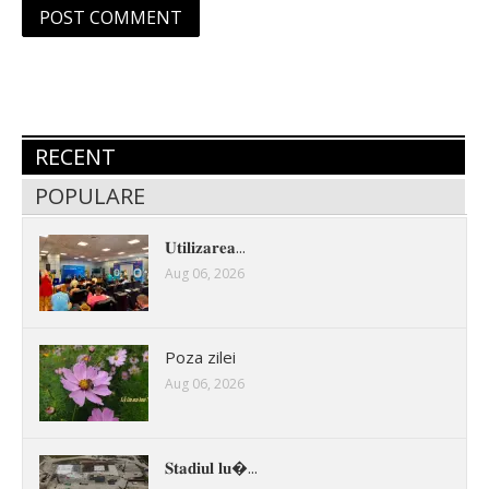
RECENT
POPULARE
𝐔𝐭𝐢𝐥𝐢𝐳𝐚𝐫𝐞𝐚...
Aug 06, 2026
Poza zilei
Aug 06, 2026
𝐒𝐭𝐚𝐝𝐢𝐮𝐥 𝐥𝐮�...