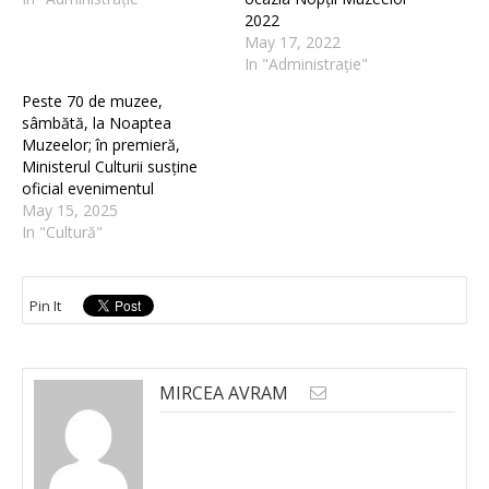
2022
May 17, 2022
In "Administrație"
Peste 70 de muzee,
sâmbătă, la Noaptea
Muzeelor; în premieră,
Ministerul Culturii susține
oficial evenimentul
May 15, 2025
In "Cultură"
Pin It
MIRCEA AVRAM