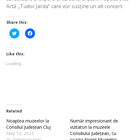
Artă ,,Tudor Jarda” care vor susține un alt concert.
Share this:
Click
Click
to
to
share
share
on
on
Twitter
Facebook
(Opens
(Opens
Like this:
in
in
new
new
Loading...
window)
window)
Related
Noaptea muzeelor la
Număr impresionant de
Consiliul Județean Cluj
vizitatori la muzeele
May 12, 2023
Consiliului Județean, cu
In "Administrație"
ocazia Nopții Muzeelor