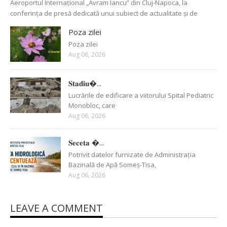
Aeroportul Internațional „Avram Iancu” din Cluj-Napoca, la
conferința de presă dedicată unui subiect de actualitate și de
Poza zilei
Poza zilei
Aug 06, 2026
𝐒𝐭𝐚𝐝𝐢𝐮�...
Lucrările de edificare a viitorului Spital Pediatric
Monobloc, care
Aug 06, 2026
𝐒𝐞𝐜𝐞𝐭𝐚 �...
Potrivit datelor furnizate de Administrația
Bazinală de Apă Someș-Tisa,
Aug 06, 2026
LEAVE A COMMENT