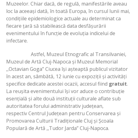
Muzeelor. Chiar dacă, de regulă, manifestările aveau
loc la aceeași dată, în toată Europa, în cursul lunii mai,
condițiile epidemiologice actuale au determinat ca
fiecare țară să stabilească data desfășurării
evenimentului în funcție de evoluția indicelui de
infectare.
Astfel, Muzeul Etnografic al Transilvaniei,
Muzeul de Artă Cluj-Napoca și Muzeul Memorial
,,Octavian Goga” Ciucea își așteaptă publicul vizitator
în acest an, sâmbătă, 12 iunie cu expoziții și activități
specifice dedicate acestei ocazii, accesul fiind
gratuit
.
La reușita evenimentului își vor aduce o contribuție
esențială și alte două instituții culturale aflate sub
autoritatea forului administrativ județean,
respectiv
Centrul Județean pentru Conservarea și
Promovarea Culturii Tradiționale Cluj și Școala
Populară de Artă ,,Tudor Jarda” Cluj-Napoca.