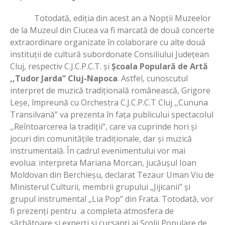
Totodată, ediția din acest an a Nopții Muzeelor
de la Muzeul din Ciucea va fi marcată de două concerte
extraordinare organizate în colaborare cu alte două
instituții de cultură subordonate Consiliului Județean
Cluj, respectiv C.J.C.P.C.T. și
Școala Populară de Artă
,,Tudor Jarda” Cluj-Napoca
. Astfel, cunoscutul
interpret de muzică tradițională românească, Grigore
Leșe, împreună cu Orchestra C.J.C.P.C.T Cluj ,,Cununa
Transilvană” va prezenta în fața publicului spectacolul
,,Reîntoarcerea la tradiții”, care va cuprinde hori și
jocuri din comunitățile tradiționale, dar și muzică
instrumentală. În cadrul evenimentului vor mai
evolua:
interpreta Mariana Morcan, jucăușul Ioan
Moldovan din Berchieșu, declarat Tezaur Uman Viu de
Ministerul Culturii, membrii grupului „Jijicanii” și
grupul instrumental „Lia Pop” din Frata. Totodată, vor
fi prezenți pentru a completa atmosfera de
sărbătoare și experți și cursanți ai Școlii Populare de