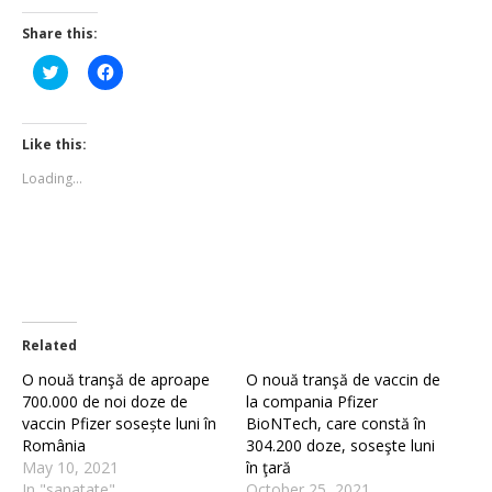
Share this:
Click
Click
to
to
share
share
on
on
Twitter
Facebook
(Opens
(Opens
Like this:
in
in
new
new
Loading...
window)
window)
Related
O nouă tranşă de aproape
O nouă tranşă de vaccin de
700.000 de noi doze de
la compania Pfizer
vaccin Pfizer sosește luni în
BioNTech, care constă în
România
304.200 doze, soseşte luni
May 10, 2021
în ţară
In "sanatate"
October 25, 2021