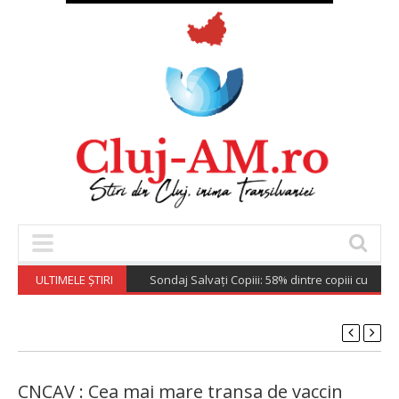
ULTIMELE ȘTIRI
Sondaj Salvați Copiii: 58% dintre copiii cu părinți 
CNCAV : Cea mai mare transa de vaccin