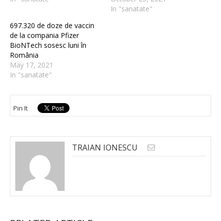
In "sanatate"
697.320 de doze de vaccin
de la compania Pfizer
BioNTech sosesc luni în
România
May 17, 2021
In "sanatate"
Pin It
TRAIAN IONESCU