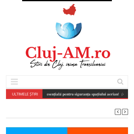
𝐧𝐬𝐚𝐛𝐢𝐥𝐚̆ 𝐚 𝐝𝐫𝐨𝐧𝐞𝐥𝐨𝐫 𝐞𝐬𝐭𝐞 𝐞𝐬𝐞𝐧𝐭̦𝐢𝐚𝐥𝐚̆ 𝐩𝐞𝐧𝐭𝐫𝐮 𝐬𝐢𝐠𝐮𝐫𝐚𝐧𝐭̦𝐚 𝐬𝐩𝐚𝐭̦𝐢𝐮𝐥𝐮𝐢 𝐚𝐞𝐫𝐢𝐚𝐧!
ULTIMELE ȘTIRI
(August 7,