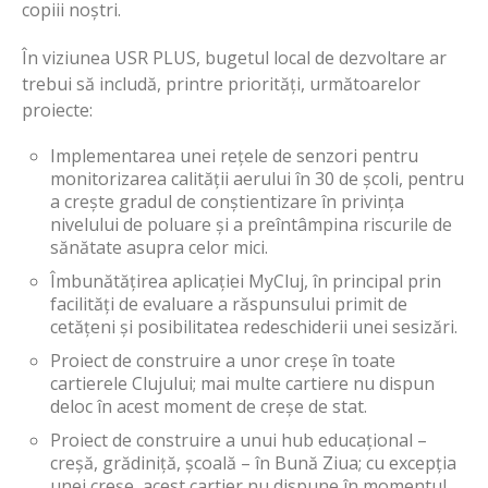
copiii noștri.
În viziunea USR PLUS, bugetul local de dezvoltare ar
trebui să includă, printre priorități, următoarelor
proiecte:
Implementarea unei rețele de senzori pentru
monitorizarea calității aerului în 30 de școli, pentru
a crește gradul de conștientizare în privința
nivelului de poluare și a preîntâmpina riscurile de
sănătate asupra celor mici.
Îmbunătățirea aplicației MyCluj, în principal prin
facilități de evaluare a răspunsului primit de
cetățeni și posibilitatea redeschiderii unei sesizări.
Proiect de construire a unor creșe în toate
cartierele Clujului; mai multe cartiere nu dispun
deloc în acest moment de creșe de stat.
Proiect de construire a unui hub educațional –
creșă, grădiniță, școală – în Bună Ziua; cu excepția
unei creșe, acest cartier nu dispune în momentul