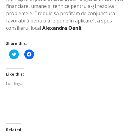
financiare, umane și tehnice pentru a-și rezolva
problemele. Trebuie să profităm de conjunctura
favorabilă pentru a le pune în aplicare”, a spus
consilierul local
Alexandra Oană
.
Share this:
Click
Click
to
to
share
share
on
on
Twitter
Facebook
(Opens
(Opens
Like this:
in
in
new
new
Loading...
window)
window)
Related