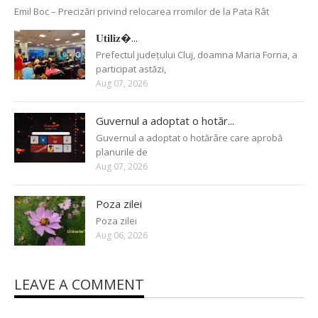
Emil Boc – Precizări privind relocarea rromilor de la Pata Rât
𝐔𝐭𝐢𝐥𝐢𝐳�...
Prefectul județului Cluj, doamna Maria Forna, a
participat astăzi,
Aug 07, 2026
Guvernul a adoptat o hotăr...
Guvernul a adoptat o hotărâre care aprobă
planurile de
Aug 07, 2026
Poza zilei
Poza zilei
Aug 06, 2026
LEAVE A COMMENT