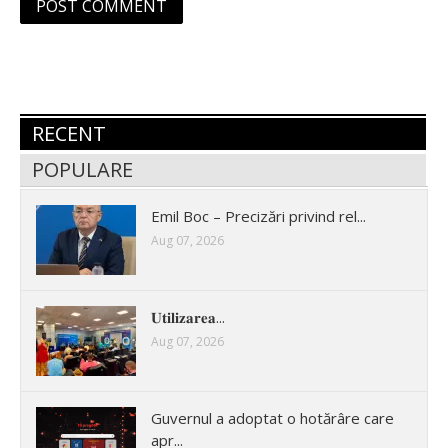
RECENT
POPULARE
Emil Boc – Precizări privind rel...
Aug 07, 2026
𝐔𝐭𝐢𝐥𝐢𝐳𝐚𝐫𝐞𝐚...
Aug 07, 2026
Guvernul a adoptat o hotărâre care
apr...