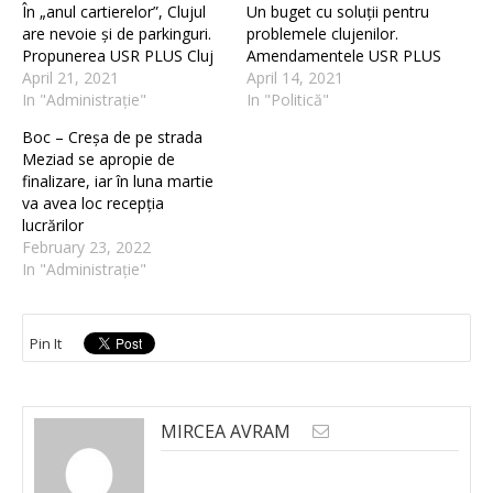
În „anul cartierelor”, Clujul
Un buget cu soluții pentru
are nevoie și de parkinguri.
problemele clujenilor.
Propunerea USR PLUS Cluj
Amendamentele USR PLUS
April 21, 2021
April 14, 2021
In "Administrație"
In "Politică"
Boc – Creșa de pe strada
Meziad se apropie de
finalizare, iar în luna martie
va avea loc recepția
lucrărilor
February 23, 2022
In "Administrație"
Pin It
MIRCEA AVRAM