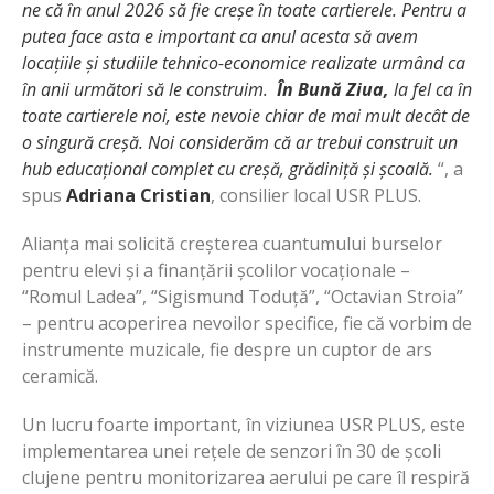
ne că în anul 2026 să fie creșe în toate cartierele. Pentru a
putea face asta e important ca anul acesta să avem
locațiile și studiile tehnico-economice realizate urmând ca
în anii următori să le construim.
În Bună Ziua,
la fel ca în
toate cartierele noi, este nevoie chiar de mai mult decât de
o singură creșă. Noi considerăm că ar trebui construit un
hub educațional complet cu creșă, grădiniță și școală.
“, a
spus
Adriana Cristian
, consilier local USR PLUS.
Alianța mai solicită creșterea cuantumului burselor
pentru elevi și a finanțării școlilor vocaționale –
“Romul Ladea”, “Sigismund Toduță”, “Octavian Stroia”
– pentru acoperirea nevoilor specifice, fie că vorbim de
instrumente muzicale, fie despre un cuptor de ars
ceramică.
Un lucru foarte important, în viziunea USR PLUS, este
implementarea unei rețele de senzori în 30 de școli
clujene pentru monitorizarea aerului pe care îl respiră