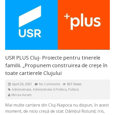
USR PLUS Cluj- Proiecte pentru tinerele
familii. „Propunem construirea de creșe în
toate cartierele Clujului
April 20, 2021
No Comments
857 Views
Administrație
,
Administratie Si Politica
,
Politică
Mircea Avram
Mai multe cartiere din Cluj-Napoca nu dispun, în acest
moment, de nicio creșă de stat: Dâmbul Rotund, Iris,