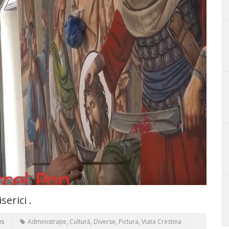
erici .
ws
Administrație
,
Cultură
,
Diverse
,
Pictura
,
Viata Crestina