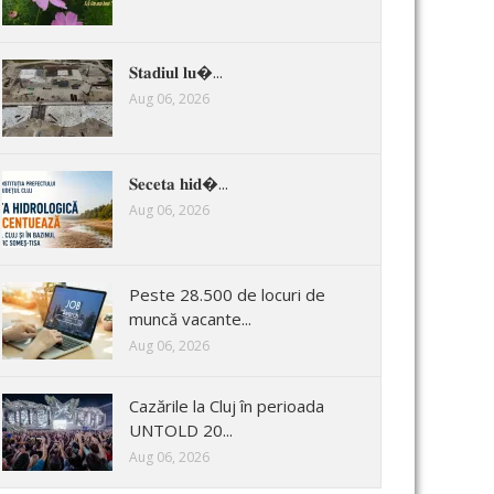
𝐒𝐭𝐚𝐝𝐢𝐮𝐥 𝐥𝐮�...
Aug 06, 2026
𝐒𝐞𝐜𝐞𝐭𝐚 𝐡𝐢𝐝�...
Aug 06, 2026
Peste 28.500 de locuri de
muncă vacante...
Aug 06, 2026
Cazările la Cluj în perioada
UNTOLD 20...
Aug 06, 2026