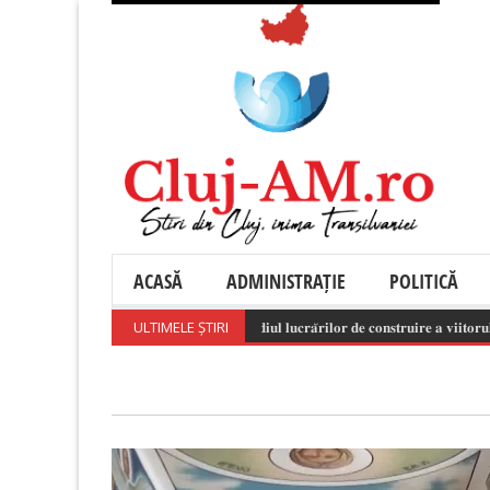
ACASĂ
ADMINISTRAȚIE
POLITICĂ
ULTIMELE ȘTIRI
𝐒𝐭𝐚𝐝𝐢𝐮𝐥 𝐥𝐮𝐜𝐫𝐚̆𝐫𝐢𝐥𝐨𝐫 𝐝𝐞 𝐜𝐨𝐧𝐬𝐭𝐫𝐮𝐢𝐫𝐞 𝐚 𝐯𝐢𝐢𝐭𝐨𝐫𝐮𝐥𝐮𝐢 𝐒𝐩