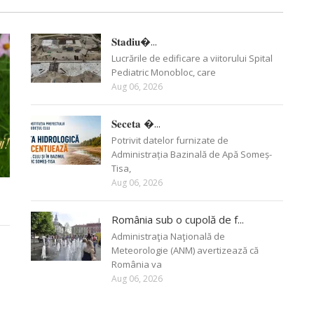
𝐒𝐭𝐚𝐝𝐢𝐮�...
Lucrările de edificare a viitorului Spital
Pediatric Monobloc, care
Aug 06, 2026
𝐒𝐞𝐜𝐞𝐭𝐚 �...
Potrivit datelor furnizate de
Administrația Bazinală de Apă Someș-
Tisa,
Aug 06, 2026
România sub o cupolă de f...
Administraţia Naţională de
Meteorologie (ANM) avertizează că
România va
Aug 06, 2026