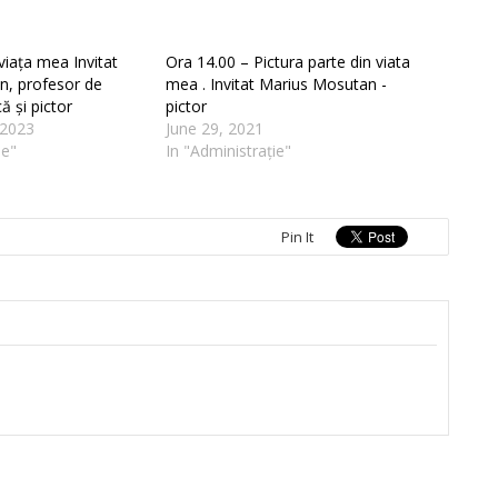
 viața mea Invitat
Ora 14.00 – Pictura parte din viata
in, profesor de
mea . Invitat Marius Mosutan -
ă și pictor
pictor
 2023
June 29, 2021
ie"
In "Administrație"
Pin It