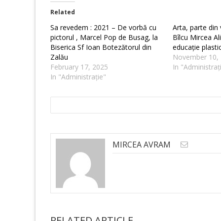
Related
Sa revedem : 2021 – De vorbă cu
Arta, parte din
pictorul , Marcel Pop de Busag, la
Bîlcu Mircea Al
Biserica Sf Ioan Botezătorul din
educație plastic
Zalău
November 10,
February 17, 2025
In "Administraț
In "Administrație"
MIRCEA AVRAM
RELATED ARTICLE