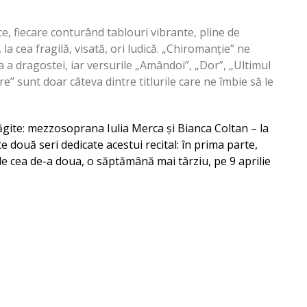
ce, fiecare conturând tablouri vibrante, pline de
 la cea fragilă, visată, ori ludică. „Chiromanție” ne
ea a dragostei, iar versurile „Amândoi”, „Dor”, „Ultimul
e” sunt doar câteva dintre titlurile care ne îmbie să le
răgite: mezzosoprana Iulia Merca și Bianca Coltan – la
 două seri dedicate acestui recital: în prima parte,
de cea de-a doua, o săptămână mai târziu, pe 9 aprilie