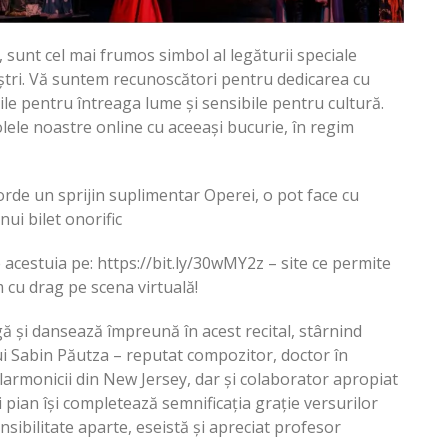
e, sunt cel mai frumos simbol al legăturii speciale
oștri. Vă suntem recunoscători pentru dedicarea cu
cile pentru întreaga lume și sensibile pentru cultură.
ele noastre online cu aceeași bucurie, în regim
rde un sprijin suplimentar Operei, o pot face cu
nui bilet onorific
le acestuia pe: https://bit.ly/30wMY2z – site ce permite
m cu drag pe scena virtuală!
gă și dansează împreună în acest recital, stârnind
i Sabin Păutza – reputat compozitor, doctor în
 Filarmonicii din New Jersey, dar și colaborator apropiat
și pian își completează semnificația grație versurilor
bilitate aparte, eseistă și apreciat profesor