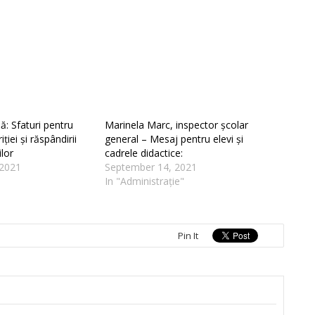
ă: Sfaturi pentru
Marinela Marc, inspector școlar
ției și răspândirii
general – Mesaj pentru elevi și
ilor
cadrele didactice:
2021
September 14, 2021
In "Administrație"
Pin It