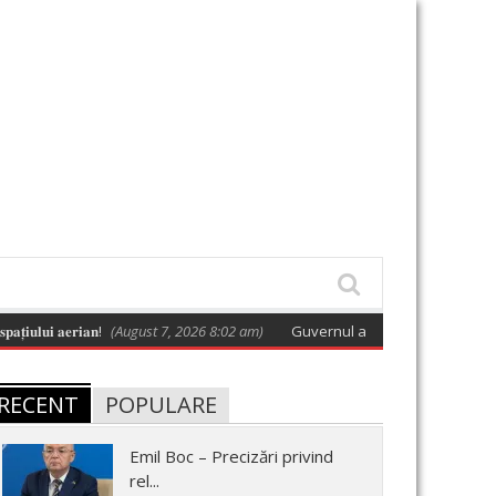
 𝐚𝐞𝐫𝐢𝐚𝐧!
(August 7, 2026 8:02 am)
Guvernul a adoptat o hotărâre care apro
RECENT
POPULARE
Emil Boc – Precizări privind
rel...