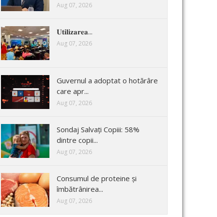
Aug 07, 2026
𝐔𝐭𝐢𝐥𝐢𝐳𝐚𝐫𝐞𝐚...
Aug 07, 2026
Guvernul a adoptat o hotărâre
care apr...
Aug 07, 2026
Sondaj Salvați Copiii: 58%
dintre copii...
Aug 07, 2026
Consumul de proteine și
îmbătrânirea...
Aug 07, 2026