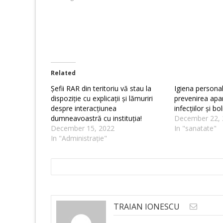
Related
Șefii RAR din teritoriu vă stau la
Igiena personal
dispoziție cu explicații și lămuriri
prevenirea apari
despre interacțiunea
infecțiilor și bol
dumneavoastră cu instituția!
December 22, 
December 15, 2022
In "sanatate"
In "Administrație"
TRAIAN IONESCU