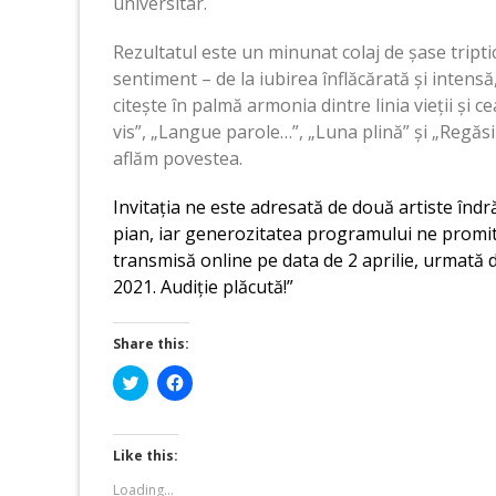
universitar.
Rezultatul este un minunat colaj de șase tripti
sentiment – de la iubirea înflăcărată și intensă,
citește în palmă armonia dintre linia vieții și c
vis”, „Langue parole…”, „Luna plină” și „Regăsir
aflăm povestea.
Invitația ne este adresată de două artiste înd
pian, iar generozitatea programului ne promite
transmisă online pe data de 2 aprilie, urmată 
2021. Audiție plăcută!”
Share this:
Click
Click
to
to
share
share
on
on
Twitter
Facebook
(Opens
(Opens
Like this:
in
in
new
new
Loading...
window)
window)