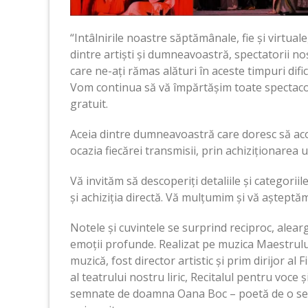
“Intâlnirile noastre săptămânale, fie și virtual
dintre artiști și dumneavoastră, spectatorii n
care ne-ați rămas alături în aceste timpuri difi
Vom continua să vă împărtășim toate spectacol
gratuit.
Aceia dintre dumneavoastră care doresc să aco
ocazia fiecărei transmisii, prin achiziționarea u
Vă invităm să descoperiți detaliile și categorii
și achiziția directă. Vă mulțumim și vă așteptă
Notele și cuvintele se surprind reciproc, alear
emoții profunde. Realizat pe muzica Maestrulu
muzică, fost director artistic și prim dirijor al
al teatrului nostru liric, Recitalul pentru voce 
semnate de doamna Oana Boc – poetă de o sensi