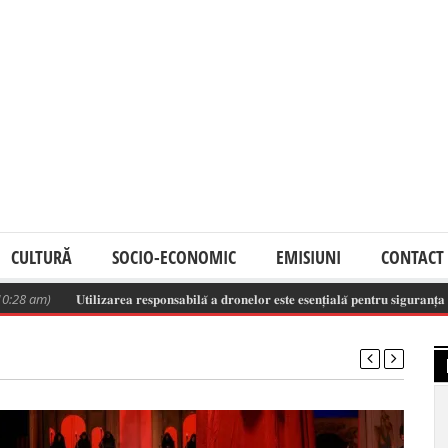
CULTURĂ
SOCIO-ECONOMIC
EMISIUNI
CONTACT
𝐔𝐭𝐢𝐥𝐢𝐳𝐚𝐫𝐞𝐚 𝐫𝐞𝐬𝐩𝐨𝐧𝐬𝐚𝐛𝐢𝐥𝐚̆ 𝐚 𝐝𝐫𝐨𝐧𝐞𝐥𝐨𝐫 𝐞𝐬𝐭𝐞 𝐞𝐬𝐞𝐧𝐭̦𝐢𝐚𝐥𝐚̆ 𝐩𝐞𝐧𝐭𝐫𝐮 𝐬𝐢𝐠𝐮𝐫𝐚𝐧𝐭̦𝐚 𝐬𝐩𝐚𝐭̦𝐢𝐮𝐥𝐮𝐢