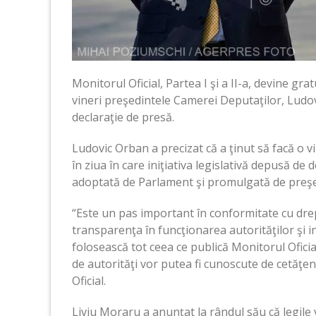
Monitorul Oficial, Partea I şi a II-a, devine gr
vineri preşedintele Camerei Deputaţilor, Ludov
declaraţie de presă.
Ludovic Orban a precizat că a ţinut să facă o vi
în ziua în care iniţiativa legislativă depusă d
adoptată de Parlament şi promulgată de preşed
“Este un pas important în conformitate cu drep
transparenţa în funcţionarea autorităţilor şi in
folosească tot ceea ce publică Monitorul Oficia
de autorităţi vor putea fi cunoscute de cetăţeni 
Oficial.
Liviu Moraru a anunţat la rândul său că legile v