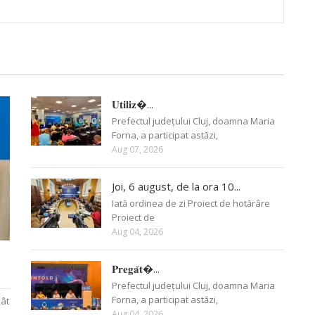
𝐔𝐭𝐢𝐥𝐢𝐳�...
Prefectul județului Cluj, doamna Maria
Forna, a participat astăzi,
Aug 07, 2026
Joi, 6 august, de la ora 10...
Iată ordinea de zi Proiect de hotărâre
Proiect de
Aug 04, 2026
𝐏𝐫𝐞𝐠𝐚̆𝐭�...
Prefectul județului Cluj, doamna Maria
Forna, a participat astăzi,
Rât
Aug 04, 2026