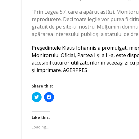
“Prin Legea 57, care a apărut astăzi, Monitorul 
reproducere. Deci toate legile vor putea fi cit
gratuit de pe site-ul nostru. Mulţumim domnului
apărarea interesului public şi a statului de dre
Preşedintele Klaus Iohannis a promulgat, mierc
Monitorului Oficial, Partea I şi a II-a, este dis
accesibil tuturor utilizatorilor în aceeaşi zi cu
şi imprimare. AGERPRES
Share this:
Click
Click
to
to
share
share
on
on
Twitter
Facebook
(Opens
(Opens
Like this:
in
in
new
new
Loading...
window)
window)