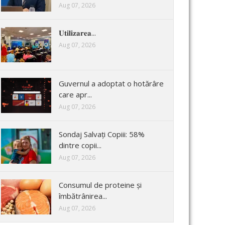
Aug 07, 2026
𝐔𝐭𝐢𝐥𝐢𝐳𝐚𝐫𝐞𝐚...
Aug 07, 2026
Guvernul a adoptat o hotărâre
care apr...
Aug 07, 2026
Sondaj Salvați Copiii: 58%
dintre copii...
Aug 07, 2026
Consumul de proteine și
îmbătrânirea...
Aug 07, 2026