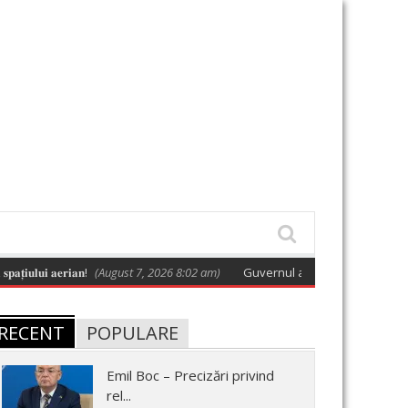
𝐮𝐢 𝐚𝐞𝐫𝐢𝐚𝐧!
(August 7, 2026 8:02 am)
Guvernul a adoptat o hotărâre care ap
RECENT
POPULARE
Emil Boc – Precizări privind
rel...