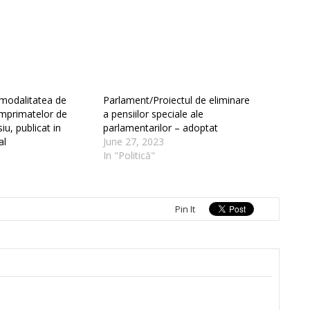
 modalitatea de
Parlament/Proiectul de eliminare
omprimatelor de
a pensiilor speciale ale
iu, publicat in
parlamentarilor – adoptat
al
June 27, 2023
In "Politică"
Pin It