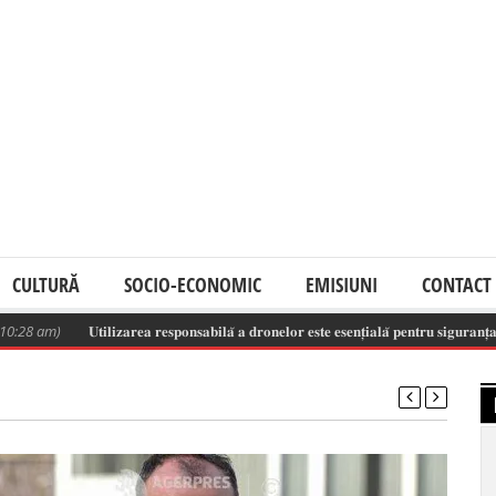
CULTURĂ
SOCIO-ECONOMIC
EMISIUNI
CONTACT
m)
𝐔𝐭𝐢𝐥𝐢𝐳𝐚𝐫𝐞𝐚 𝐫𝐞𝐬𝐩𝐨𝐧𝐬𝐚𝐛𝐢𝐥𝐚̆ 𝐚 𝐝𝐫𝐨𝐧𝐞𝐥𝐨𝐫 𝐞𝐬𝐭𝐞 𝐞𝐬𝐞𝐧𝐭̦𝐢𝐚𝐥𝐚̆ 𝐩𝐞𝐧𝐭𝐫𝐮 𝐬𝐢𝐠𝐮𝐫𝐚𝐧𝐭̦𝐚 𝐬𝐩𝐚𝐭̦𝐢𝐮