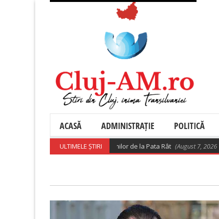
ACASĂ
ADMINISTRAȚIE
POLITICĂ
– Precizări privind relocarea rromilor de la Pata Rât
ULTIMELE ȘTIRI
(August 7, 2026 10:28 a