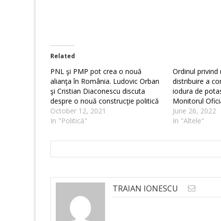
Related
PNL şi PMP pot crea o nouă
Ordinul privind
alianţa în România. Ludovic Orban
distribuire a c
şi Cristian Diaconescu discuta
iodura de potas
despre o nouă construcţie politică
Monitorul Ofici
October 12, 2021
June 26, 2022
In "Politică"
In "Altele"
TRAIAN IONESCU