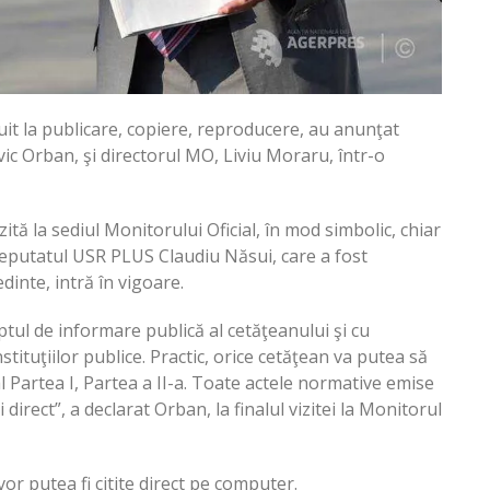
atuit la publicare, copiere, reproducere, au anunţat
ic Orban, şi directorul MO, Liviu Moraru, într-o
zită la sediul Monitorului Oficial, în mod simbolic, chiar
e deputatul USR PLUS Claudiu Năsui, care a fost
inte, intră în vigoare.
tul de informare publică al cetăţeanului şi cu
stituţiilor publice. Practic, orice cetăţean va putea să
l Partea I, Partea a II-a. Toate actele normative emise
direct”, a declarat Orban, la finalul vizitei la Monitorul
or putea fi citite direct pe computer.