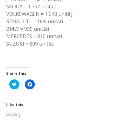
SKODA = 1.767 unități
VOLKSWAGEN = 1.548 unități
RENAULT = 1.049 unități
BMW = 939 unități
MERCEDES = 810 unități
SUZUKI = 809 unități
…..
Share this:
Click
Click
to
to
share
share
on
on
Twitter
Facebook
(Opens
(Opens
Like this:
in
in
new
new
Loading...
window)
window)