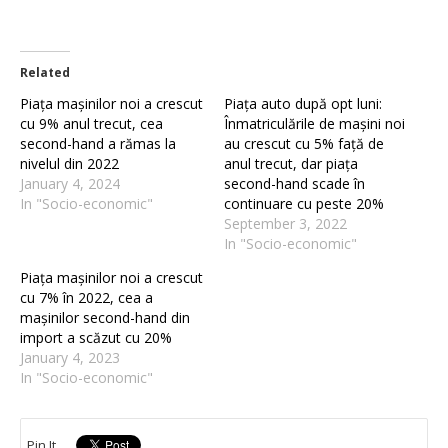
Related
Piața mașinilor noi a crescut
Piața auto după opt luni:
cu 9% anul trecut, cea
Înmatriculările de mașini noi
second-hand a rămas la
au crescut cu 5% față de
nivelul din 2022
anul trecut, dar piața
January 4, 2024
second-hand scade în
In "Socio-economic"
continuare cu peste 20%
September 3, 2022
In "Socio-economic"
Piața mașinilor noi a crescut
cu 7% în 2022, cea a
mașinilor second-hand din
import a scăzut cu 20%
January 4, 2023
In "Socio-economic"
Pin It