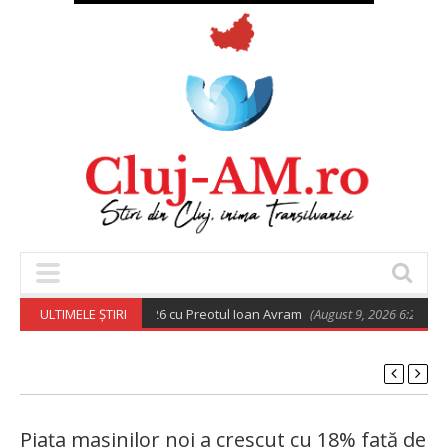
rtodoxă din 9 august 2026 cu Preotul Ioan Avram
ULTIMELE ȘTIRI
(August 9, 2026 6:28 am)
Piața mașinilor noi a crescut cu 18% față de