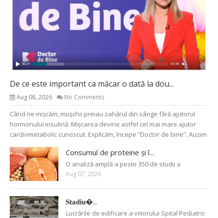
De ce este important ca măcar o dată la dou...
Aug 08, 2026
No Comments
Când ne mișcăm, mușchii preiau zahărul din sânge fără ajutorul
hormonului insulină. Mișcarea devine astfel cel mai mare ajutor
cardiometabolic cunoscut. Explicăm, începe ”Doctor de bine”. Auzim
Consumul de proteine și î...
O analiză amplă a peste 350 de studii a
Aug 07, 2026
𝐒𝐭𝐚𝐝𝐢𝐮�...
Lucrările de edificare a viitorului Spital Pediatric