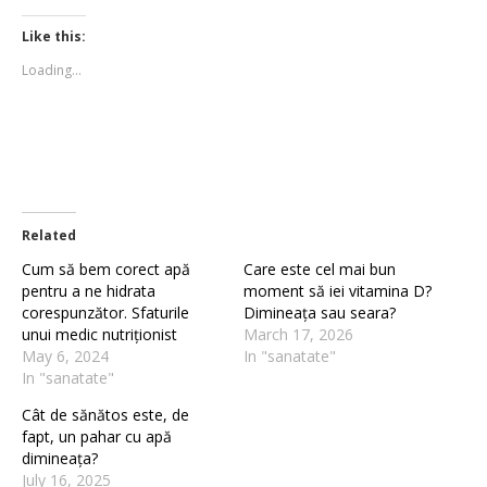
on
on
Twitter
Facebook
(Opens
(Opens
Like this:
in
in
new
new
Loading...
window)
window)
Related
Cum să bem corect apă
Care este cel mai bun
pentru a ne hidrata
moment să iei vitamina D?
corespunzător. Sfaturile
Dimineața sau seara?
unui medic nutriționist
March 17, 2026
May 6, 2024
In "sanatate"
In "sanatate"
Cât de sănătos este, de
fapt, un pahar cu apă
dimineața?
July 16, 2025