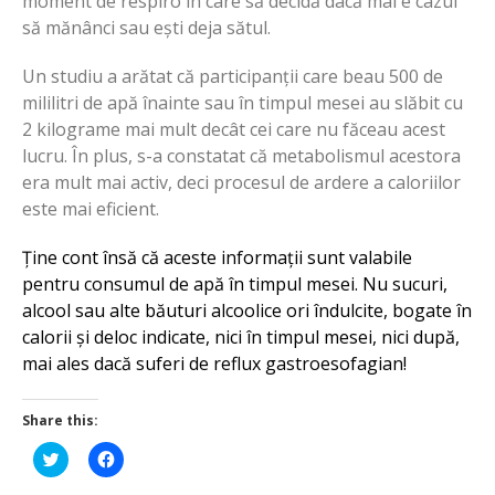
moment de respiro în care să decidă dacă mai e cazul
să mănânci sau ești deja sătul.
Un studiu a arătat că participanții care beau 500 de
mililitri de apă înainte sau în timpul mesei au slăbit cu
2 kilograme mai mult decât cei care nu făceau acest
lucru. În plus, s-a constatat că metabolismul acestora
era mult mai activ, deci procesul de ardere a caloriilor
este mai eficient.
Ține cont însă că aceste informații sunt valabile
pentru consumul de apă în timpul mesei. Nu sucuri,
alcool sau alte băuturi alcoolice ori îndulcite, bogate în
calorii și deloc indicate, nici în timpul mesei, nici după,
mai ales dacă suferi de reflux gastroesofagian!
Share this:
Click
Click
to
to
share
share