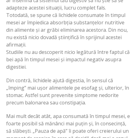
ar însemna ca sistemul tău digestiv să nu știe să se
adapteze acestei situații, lucru complet fals.
Totodată, se spune că lichidele consumate în timpul
mesei ar împiedica absorbția substanțelor nutritive
din alimente și ar grăbi eliminarea acestora. Din nou,
nu există nicio dovadă științifică în sprijinul acestei
afirmații.
Studiile nu au descoperit nicio legătură între faptul că
bei apă în timpul mesei și impactul negativ asupra
digestiei.
Din contră, lichidele ajută digestia, în sensul că
„împing” mai ușor alimentele pe esofag și, ulterior, în
stomac. Astfel sunt prevenite simptome nedorite
precum balonarea sau constipația.
Mai mult decât atât, apa consumată în timpul mesei, e
foarte posibil să mănânci mai puțin și, în consecință,
să slăbești. „Pauza de apă” îi poate oferi creierului un