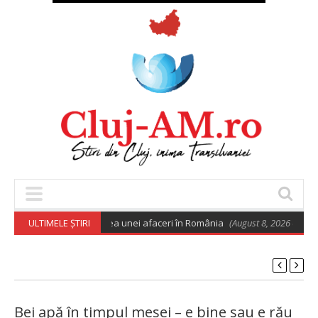
 euro pentru deschiderea unei afaceri în România
ULTIMELE ȘTIRI
(August 8, 2026 6:02 am)
Bei apă în timpul mesei – e bine sau e rău