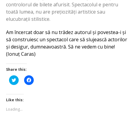
controlorul de bilete afurisit. Spectacolul e pentru
toată lumea, nu are prețiozități artistice sau
elucubrații stilistice.
Am încercat doar să nu trădez autorul și povestea-i și
să construiesc un spectacol care să slujească actorilor
și desigur, dumneavoastră. Să ne vedem cu bine!
(Ionuț Caras)
Share this:
Click
Click
to
to
share
share
on
on
Twitter
Facebook
(Opens
(Opens
Like this:
in
in
new
new
Loading...
window)
window)