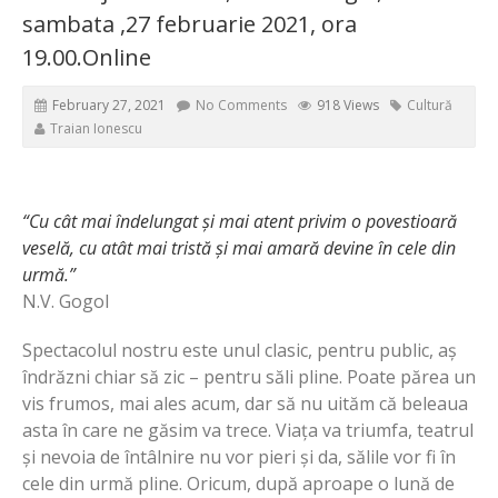
sambata ,27 februarie 2021, ora
19.00.Online
February 27, 2021
No Comments
918 Views
Cultură
Traian Ionescu
“Cu cât mai îndelungat și mai atent privim o povestioară
veselă, cu atât mai tristă și mai amară devine în cele din
urmă.”
N.V. Gogol
Spectacolul nostru este unul clasic, pentru public, aș
îndrăzni chiar să zic – pentru săli pline. Poate părea un
vis frumos, mai ales acum, dar să nu uităm că beleaua
asta în care ne găsim va trece. Viața va triumfa, teatrul
și nevoia de întâlnire nu vor pieri și da, sălile vor fi în
cele din urmă pline. Oricum, după aproape o lună de