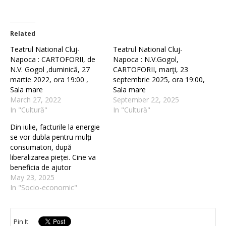
Related
Teatrul National Cluj-
Teatrul National Cluj-
Napoca : CARTOFORII, de
Napoca : N.V.Gogol,
N.V. Gogol ,duminică, 27
CARTOFORII, marţi, 23
martie 2022, ora 19:00 ,
septembrie 2025, ora 19:00,
Sala mare
Sala mare
March 27, 2022
September 22, 2025
In "Cultură"
In "Cultură"
Din iulie, facturile la energie
se vor dubla pentru mulți
consumatori, după
liberalizarea pieței. Cine va
beneficia de ajutor
May 23, 2025
In "Socio-economic"
Pin It