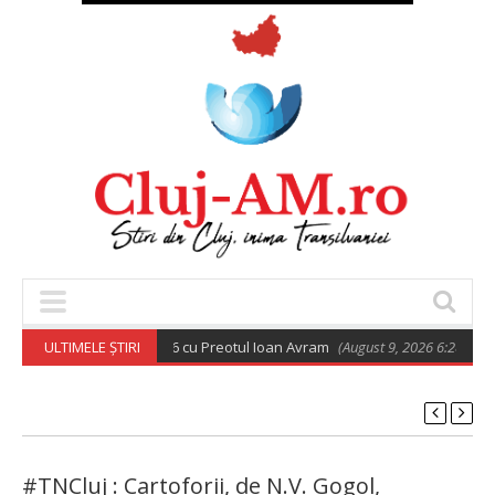
todoxă din 9 august 2026 cu Preotul Ioan Avram
ULTIMELE ȘTIRI
(August 9, 2026 6:28 am)
#TNCluj : Cartoforii, de N.V. Gogol,