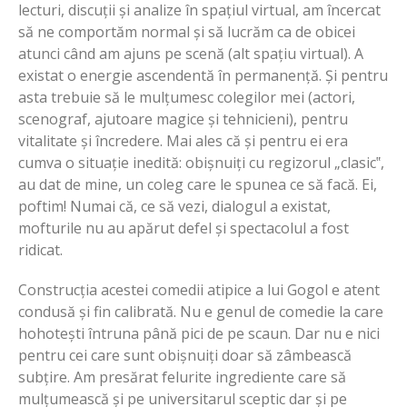
lecturi, discuții și analize în spațiul virtual, am încercat
să ne comportăm normal și să lucrăm ca de obicei
atunci când am ajuns pe scenă (alt spațiu virtual). A
existat o energie ascendentă în permanență. Și pentru
asta trebuie să le mulțumesc colegilor mei (actori,
scenograf, ajutoare magice și tehnicieni), pentru
vitalitate și încredere. Mai ales că și pentru ei era
cumva o situație inedită: obișnuiți cu regizorul „clasic‟,
au dat de mine, un coleg care le spunea ce să facă. Ei,
poftim! Numai că, ce să vezi, dialogul a existat,
mofturile nu au apărut defel și spectacolul a fost
ridicat.
Construcția acestei comedii atipice a lui Gogol e atent
condusă și fin calibrată. Nu e genul de comedie la care
hohotești întruna până pici de pe scaun. Dar nu e nici
pentru cei care sunt obișnuiți doar să zâmbească
subțire. Am presărat felurite ingrediente care să
mulțumească și pe universitarul sceptic dar și pe